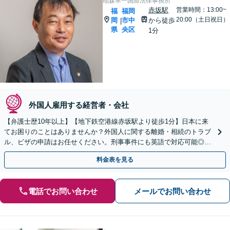
稲森幸一国際法律事務所
赤坂駅
営業時間：13:00~
福
福岡
20:00（土日祝日）
岡
市中
から徒歩
|
県
央区
1分
外国人雇用する経営者・会社
【弁護士歴10年以上】【地下鉄空港線赤坂駅より徒歩1分】日本に来
てお困りのことはありませんか？外国人に関する離婚・相続のトラブ
ル、ビザの申請はお任せください。刑事事件にも英語で対応可能◎
【夜間・休日の相談可能】【初回面談30分無料】
料金表を見る
電話でお問い合わせ
メールでお問い合わせ