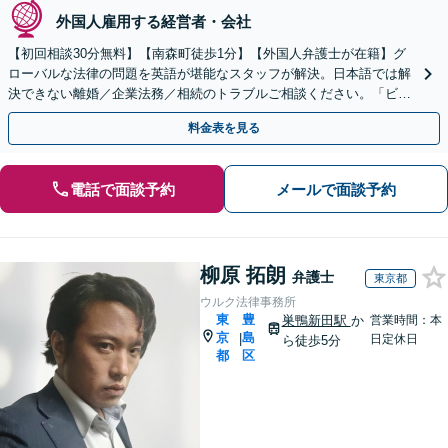
外国人雇用する経営者・会社
【初回相談30分無料】【南森町徒歩1分】【外国人弁護士が在籍】グ
ローバルな法律の問題を英語が堪能なスタッフが解決。日本語では解
決できない離婚／企業法務／相続のトラブルご相談ください。「ビザ
の申請」「日本国籍の取得」サポートします。
料金表を見る
電話で面談予約
メールで面談予約
柳原 拓朗
弁護士
東京都
ウルク法律事務所
東
豊
巣鴨新田駅
か
営業時間：本
京
島
|
日定休日
ら徒歩5分
都
区