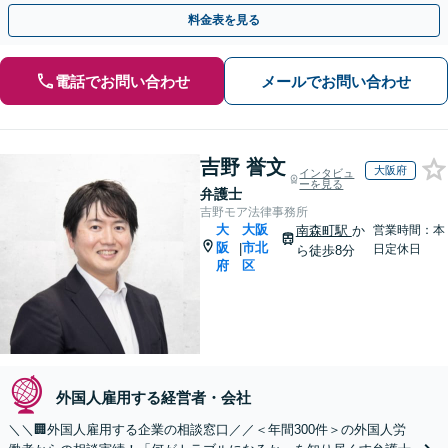
談まで。お気軽にご相談ください。【顧問先80社以上】
料金表を見る
電話でお問い合わせ
メールでお問い合わせ
吉野 誉文
大阪府
インタビュ
ーを見る
弁護士
吉野モア法律事務所
大
大阪
南森町駅
か
営業時間：本
阪
市北
|
日定休日
ら徒歩8分
府
区
外国人雇用する経営者・会社
＼＼🏢外国人雇用する企業の相談窓口／／＜年間300件＞の外国人労