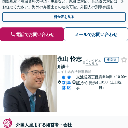
国際相続／在留資格の申請・更新など、親身に対応。英語圏の対応は
お任せください。海外の弁護士との連携可能。外国人の刑事弁護も承
ります【夜間・休日の相談可能】【徳重駅／神沢駅5分】
料金表を見る
電話でお問い合わせ
メールでお問い合わせ
永山 怜志
東京都
インタビュ
ーを見る
弁護士
エイト総合法律事務所
東池袋四丁目
営業時間：10:00~
東
豊
18:00（土日祝
京
島
駅
から徒歩4
|
都
区
日）
分
外国人雇用する経営者・会社