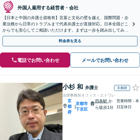
外国人雇用する経営者・会社
【日本と中国の弁護士資格有】言葉と文化の壁を越え、国際問題・企
業法務から日常のトラブルまで代表弁護士が直接対応。日本全国どこ
からでも安心してご相談いただけます。まずは一歩を踏み出してみま
せんか。【初回相談無料】
料金表を見る
電話でお問い合わせ
メールでお問い合わせ
小杉 和
弁護士
京都府
法律事務所オフィス・エトワレ
京
四条駅
か
営業時間：本
京都市
都
|
日定休日
ら徒歩1分
下京区
府