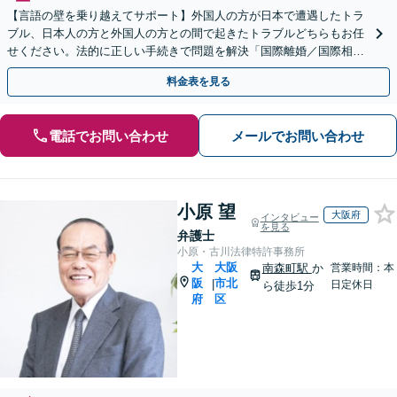
【言語の壁を乗り越えてサポート】外国人の方が日本で遭遇したトラ
ブル、日本人の方と外国人の方との間で起きたトラブルどちらもお任
せください。法的に正しい手続きで問題を解決「国際離婚／国際相続
／入国管理局の対応」
料金表を見る
電話でお問い合わせ
メールでお問い合わせ
小原 望
大阪府
インタビュー
を見る
弁護士
小原・古川法律特許事務所
大
大阪
南森町駅
か
営業時間：本
阪
市北
|
日定休日
ら徒歩1分
府
区