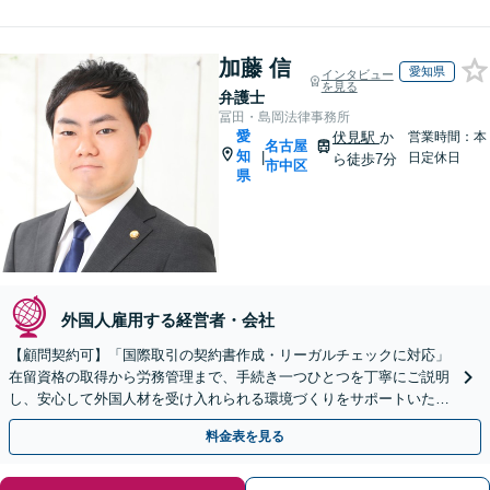
加藤 信
愛知県
インタビュー
を見る
弁護士
冨田・島岡法律事務所
愛
伏見駅
か
営業時間：本
名古屋
知
|
日定休日
ら徒歩7分
市中区
県
外国人雇用する経営者・会社
【顧問契約可】「国際取引の契約書作成・リーガルチェックに対応」
在留資格の取得から労務管理まで、手続き一つひとつを丁寧にご説明
し、安心して外国人材を受け入れられる環境づくりをサポートいたし
ます。在留資格の取得から労務管理まで、丁寧にご説明
料金表を見る