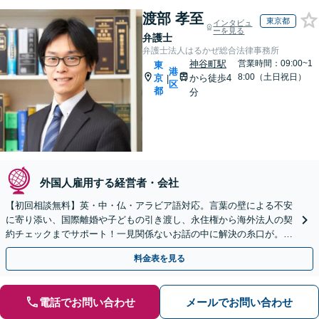
渡部 孝至
東京都
インタビュ
ーを見る
弁護士
弁護士法人はるかぜ総合法律事務所
神谷町駅
営業時間：09:00~1
東
港
8:00（土日祝日）
京
から徒歩4
|
区
都
分
外国人雇用する経営者・会社
【初回相談無料】英・中・仏・アラビア語対応。言葉の壁による不安
に寄り添い、国際離婚や子どもの引き渡し、永住権から海外法人の契
約チェックまでサポート！一見関係ないお話の中に解決の糸口が。電
話やオンラインも可能です。まずはご相談ください。
料金表を見る
電話でお問い合わせ
メールでお問い合わせ