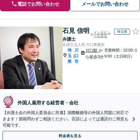
電話でお問い合わせ
メールでお問い合わせ
石見 信明
埼玉県
インタビュ
ーを見る
弁護士
弁護士法人翠 川口事務所
埼
川
川口駅
か
営業時間：10:00~1
玉
口
|
9:00（土日祝日）
ら徒歩3分
県
市
外国人雇用する経営者・会社
【弁護士会の外国人委員会に所属】国際離婚等の外国人問題に対応で
きます！国籍問わずご相談ください。言語によっては通訳のご用意も
可能です。
料金表を見る