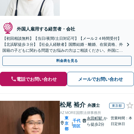
外国人雇用する経営者・会社
【初回相談無料】【当日/夜間/土日対応可】【メール２４時間受付】
【北浜駅徒歩３分】【社会人経験者】国際結婚・離婚、在留資格、外
国籍の子どもに関わる問題でお悩みの方はご相談ください。外国につ
ながる子どもの教育問題などにも取り組んでおります。
料金表を見る
電話でお問い合わせ
メールでお問い合わせ
松尾 裕介
弁護士
東京都
AZ MORE国際法律事務所
東
永田町駅
か
営業時間：本
千代
京
|
日定休日
ら徒歩2分
田区
都