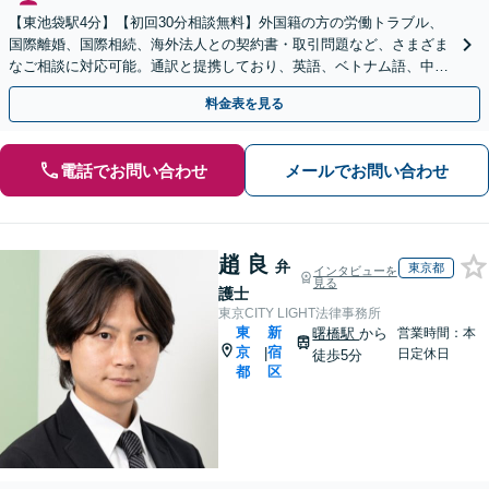
【東池袋駅4分】【初回30分相談無料】外国籍の方の労働トラブル、
国際離婚、国際相続、海外法人との契約書・取引問題など、さまざま
なご相談に対応可能。通訳と提携しており、英語、ベトナム語、中国
語、タイ語等対応可能です（通訳料別途）。
料金表を見る
電話でお問い合わせ
メールでお問い合わせ
趙 良
弁
東京都
インタビューを
見る
護士
東京CITY LIGHT法律事務所
東
新
曙橋駅
から
営業時間：本
京
宿
|
日定休日
徒歩5分
都
区