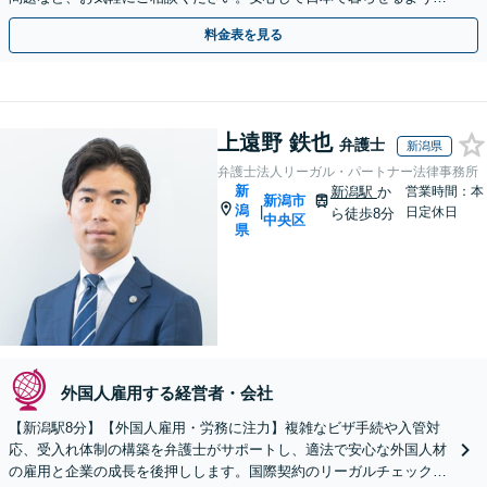
ポートいたします【夜間・休日相談OK】【北浜駅2分】
料金表を見る
上遠野 鉄也
弁護士
新潟県
弁護士法人リーガル・パートナー法律事務所
新
新潟駅
か
営業時間：本
新潟市
潟
|
日定休日
ら徒歩8分
中央区
県
外国人雇用する経営者・会社
【新潟駅8分】【外国人雇用・労務に注力】複雑なビザ手続や入管対
応、受入れ体制の構築を弁護士がサポートし、適法で安心な外国人材
の雇用と企業の成長を後押しします。国際契約のリーガルチェック相