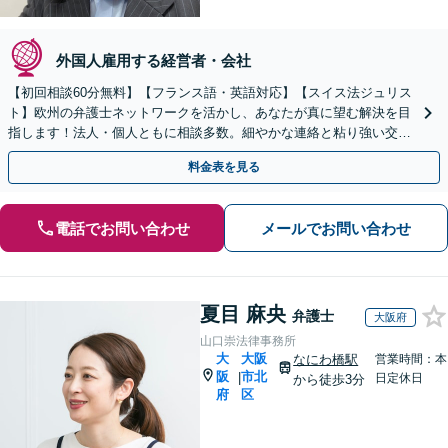
外国人雇用する経営者・会社
【初回相談60分無料】【フランス語・英語対応】【スイス法ジュリス
ト】欧州の弁護士ネットワークを活かし、あなたが真に望む解決を目
指します！法人・個人ともに相談多数。細やかな連絡と粘り強い交渉
を徹底【WEB対応｜休日・夜間相談可】【完全個室】
料金表を見る
電話でお問い合わせ
メールでお問い合わせ
夏目 麻央
弁護士
大阪府
山口崇法律事務所
大
大阪
なにわ橋駅
営業時間：本
阪
市北
|
日定休日
から徒歩3分
府
区