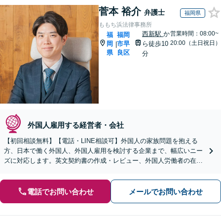
菅本 裕介
弁護士
福岡県
ももち浜法律事務所
西新駅
か
営業時間：08:00~
福
福岡
20:00（土日祝日）
岡
市早
ら徒歩10
|
県
良区
分
外国人雇用する経営者・会社
【初回相談無料】【電話・LINE相談可】外国人の家族問題を抱える
方、日本で働く外国人、外国人雇用を検討する企業まで、幅広いニー
ズに対応します。英文契約書の作成・レビュー、外国人労働者の在留
資格申請まで、企業の国際業務をサポート【英語対応可】
電話でお問い合わせ
メールでお問い合わせ