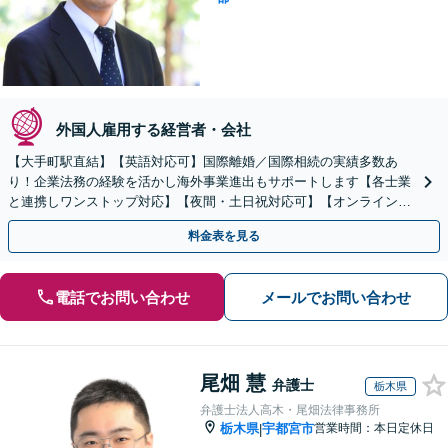
外国人雇用する経営者・会社
【大手町駅直結】【英語対応可】国際離婚／国際相続の実績多数あ
り！企業法務の経験を活かし海外事業進出もサポートします【各士業
と連携しワンストップ対応】【夜間・土日祝対応可】【オンライン相
談可】
料金表を見る
電話でお問い合わせ
メールでお問い合わせ
尾畑 慧
弁護士
栃木県
弁護士法人高木・尾畑法律事務所
栃木県
宇都宮市
営業時間：本日定休日
|