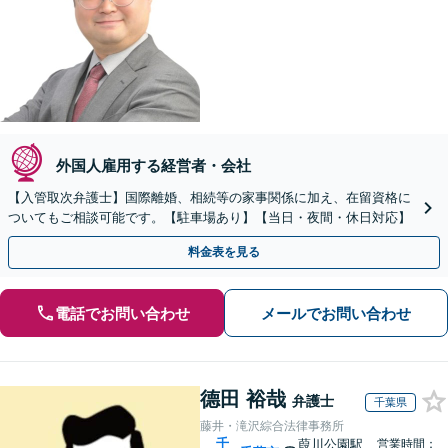
外国人雇用する経営者・会社
【入管取次弁護士】国際離婚、相続等の家事関係に加え、在留資格に
ついてもご相談可能です。【駐車場あり】【当日・夜間・休日対応】
料金表を見る
電話でお問い合わせ
メールでお問い合わせ
德田 裕哉
弁護士
千葉県
藤井・滝沢綜合法律事務所
千
葭川公園駅
営業時間：