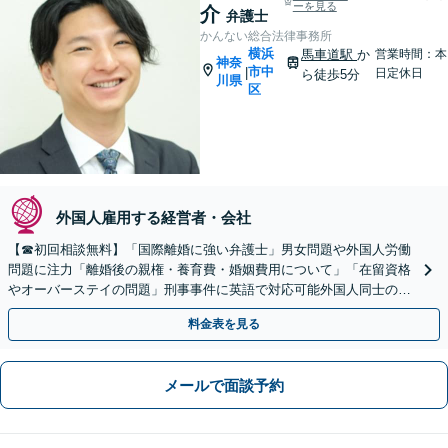
ーを見る
介
弁護士
かんない総合法律事務所
横浜
馬車道駅
か
営業時間：本
神奈
市中
|
日定休日
ら徒歩5分
川県
区
外国人雇用する経営者・会社
【☎︎初回相談無料】「国際離婚に強い弁護士」男女問題や外国人労働
問題に注力「離婚後の親権・養育費・婚姻費用について」「在留資格
やオーバーステイの問題」刑事事件に英語で対応可能外国人同士の金
銭トラブルもお任せください【休日・夜間相談可】
料金表を見る
メールで面談予約