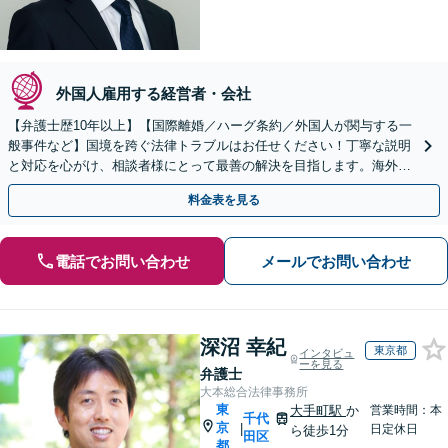
外国人雇用する経営者・会社
【弁護士歴10年以上】【国際離婚／ハーグ条約／外国人が関与する一
般事件など】国境を跨ぐ法律トラブルはお任せください！丁寧な説明
と対応を心がけ、相談者様にとって最善の解決を目指します。海外在
住中の場合でもお気軽にご相談ください【ビデオ面談可】
料金表を見る
電話でお問い合わせ
メールでお問い合わせ
深沼 幸紀
東京都
インタビュ
ーを見る
弁護士
大本総合法律事務所
東
大手町駅
か
営業時間：本
千代
京
|
日定休日
ら徒歩1分
田区
都