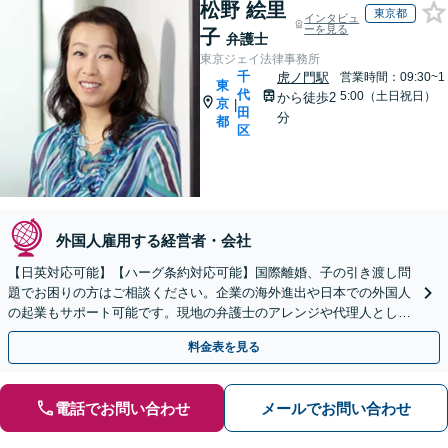
松野 絵里
東京都
インタビュ
ーを見る
子
弁護士
東京ジェイ法律事務所
千
虎ノ門駅
営業時間：09:30~1
東
代
5:00（土日祝日）
から徒歩2
京
|
田
分
都
区
外国人雇用する経営者・会社
【日英対応可能】【ハーグ条約対応可能】国際離婚、子の引き渡し問
題でお困りの方はご相談ください。企業の海外進出や日本での外国人
の起業もサポート可能です。現地の弁護士のアレンジや代理人として
交渉もいたします。合理的にスピーディーに解決します。
料金表を見る
電話でお問い合わせ
メールでお問い合わせ