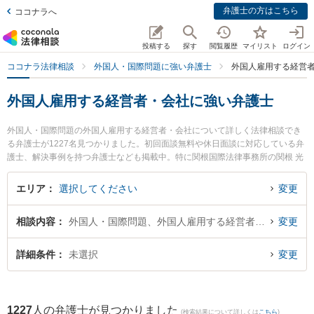
弁護士の方はこちら
ココナラへ
投稿する
探す
閲覧履歴
マイリスト
ログイン
ココナラ法律相談
外国人・国際問題に強い弁護士
外国人雇用する経営
外国人雇用する経営者・会社に強い弁護士
外国人・国際問題の外国人雇用する経営者・会社について詳しく法律相談でき
る弁護士が1227名見つかりました。初回面談無料や休日面談に対応している弁
護士、解決事例を持つ弁護士なども掲載中。特に関根国際法律事務所の関根 光
一弁護士や清風法律事務所の神村 大輔弁護士、中津法律事務所の中津 慶太郎弁
護士のプロフィール情報や弁護士費用、強みなどが注目されています。東京や
エリア
選択してください
変更
大阪、名古屋といった大都市圏の弁護士から福岡、札幌、仙台といった中核都
市まで幅広く弁護士事務所を掲載。こんな法律相談をお持ちの方は是非ご利用
相談内容
外国人・国際問題、外国人雇用する経営者・会社
変更
ください。『東京都内で土日や夜間に発生した外国人雇用する経営者・会社の
トラブルを今すぐに弁護士に相談したい』『外国人雇用する経営者・会社のト
ラブル解決の実績豊富な大阪の弁護士を検索したい』『初回相談無料で外国人
詳細条件
未選択
変更
雇用する経営者・会社の問題を法律相談できる名古屋市内の弁護士に相談予約
したい』などでお困りの相談者さんにおすすめです。
1227
人の弁護士が見つかりました
(検索結果について詳しくは
こちら
)