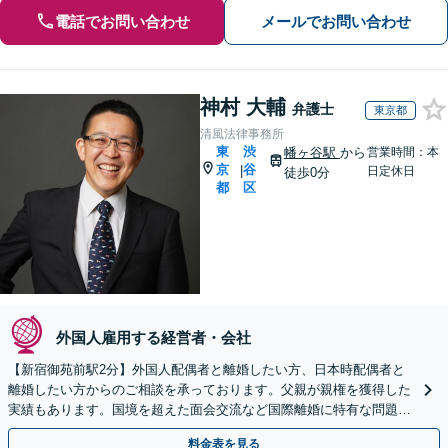
電話でお問い合わせ
メールでお問い合わせ
神村 大輔
弁護士
東京都
清風法律事務所
東
渋
幡ヶ谷駅
から
営業時間：本
京
谷
|
日定休日
徒歩0分
都
区
外国人雇用する経営者・会社
【新宿御苑前駅2分】外国人配偶者と離婚したい方、日本時配偶者と
離婚したい方からのご相談を承っております。父親が親権を獲得した
実績もあります。国境を超えた面会交流など国際離婚に特有な問題に
も丁寧に対応します。【初回相談無料】【WEB面談可】
料金表を見る