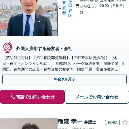
世
三軒茶屋駅
営業時間：09:00~
東
田
20:00（日曜日）
から徒歩7
京
|
谷
分
都
区
外国人雇用する経営者・会社
【英語対応可能】【初回相談30分無料】【三軒茶屋駅徒歩7分】【休
日・夜間・オンライン相談可】国際離婚、ハーグ条約事案、国際労働
問題、在留期間の延長・在留資格の変更等、国際問題・実績多数の弁
護士が、解決へ向けて尽力いたします
料金表を見る
電話でお問い合わせ
メールでお問い合わせ
稲森 幸一
弁護士
福岡県