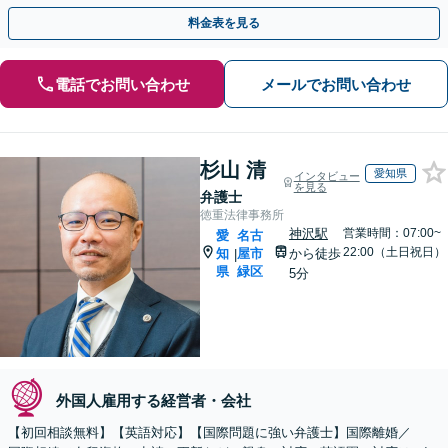
分】
料金表を見る
電話でお問い合わせ
メールでお問い合わせ
杉山 清
愛知県
インタビュー
を見る
弁護士
徳重法律事務所
神沢駅
営業時間：07:00~
愛
名古
22:00（土日祝日）
知
屋市
から徒歩
|
県
緑区
5分
外国人雇用する経営者・会社
【初回相談無料】【英語対応】【国際問題に強い弁護士】国際離婚／