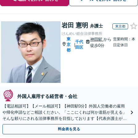
岩田 憲明
弁護士
東京都
けんめい総合法律事務所
東
神田駅
から
営業時間：本
千代
京
|
日定休日
徒歩0分
田区
都
外国人雇用する経営者・会社
【電話相談可】【メール相談可】【神田駅0分】外国人労働者の雇用
や帰化申請などご相談ください。「ここにくれば何か道筋が見える」
そんな頼りにされる法律事務所を目指しております【代表弁護士が対
応】分割払いも可
料金表を見る