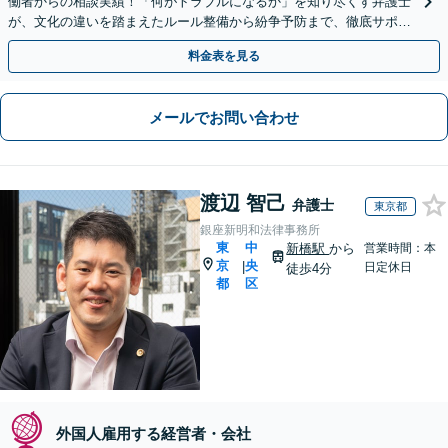
働者からの相談実績！「何がトラブルになるか」を知り尽くす弁護士
が、文化の違いを踏まえたルール整備から紛争予防まで、徹底サポー
ト【メール相談・web面談可能】
料金表を見る
メールでお問い合わせ
渡辺 智己
弁護士
東京都
銀座新明和法律事務所
東
中
新橋駅
から
営業時間：本
京
央
|
日定休日
徒歩4分
都
区
外国人雇用する経営者・会社