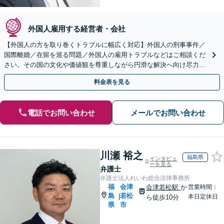
外国人雇用する経営者・会社
【外国人の方を取り巻くトラブルに幅広く対応】外国人の刑事事件／
国際離婚／在留を巡る問題／外国人の雇用トラブルなどはご相談くだ
さい。その国の文化や価値観を尊重しながら円滑な解決へ向け尽力し
ます【初回相談無料】外国人の方も遠慮なくご相談ください
料金表を見る
電話でお問い合わせ
メールでお問い合わせ
川瀬 裕之
福島県
インタビュ
ーを見る
弁護士
弁護士法人れいわ総合法律事務所
福
会津
会津若松駅
か
営業時間：
島
若松
|
本日定休日
ら徒歩10分
県
市