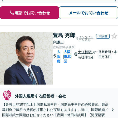
電話でお問い合わせ
メールでお問い合わせ
豊島 秀郎
大阪府
インタビュ
ーを見る
弁護士
豊島法律事務所
大
大阪
大江橋駅
か
営業時間：本
阪
市北
|
日定休日
ら徒歩3分
府
区
外国人雇用する経営者・会社
【弁護士歴30年以上】国際私法事件・国際民事事件の経験豊富。最高
裁判例で弊所の見解が採用された実績もあります。特に、国際離婚／
国際相続の問題はお任せください【夜間・休日相談可】【淀屋橋駅6