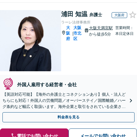
浦田 知温
弁護士
大阪府
ラーレ法律事務所
大
大阪
大阪天満宮駅
営業時間：
阪
市北
|
本日定休日
から徒歩5分
府
区
外国人雇用する経営者・会社
【英語対応可能】【海外の弁護士とコネクションあり】個人・法人ど
ちらにも対応！外国人の労働問題／オーバーステイ／国際離婚／ハー
グ条約など幅広く取扱います。海外企業と取引をされている企業さま
等もサポート！【顧問契約可】【休日・夜間面談は要予約】
料金表を見る
電話でお問い合わせ
メールでお問い合わせ