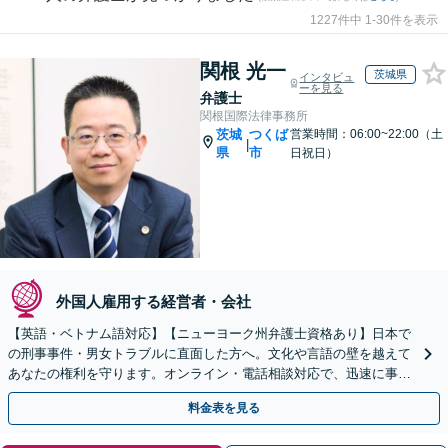
1227件中 1-30件を表示
関根 光一
茨城県
インタビュ
ーを見る
弁護士
関根国際法律事務所
茨城
つくば
営業時間：06:00~22:00（土
|
県
市
日祝日）
外国人雇用する経営者・会社
【英語・ベトナム語対応】【ニューヨーク州弁護士資格あり】日本で
の刑事事件・男女トラブルに直面した方へ。文化や言語の壁を越えて
あなたの権利を守ります。オンライン・電話相談対応で、迅速に事件
に着手。まずはご相談ください。
料金表を見る