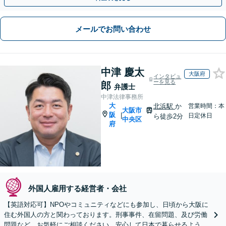
メールでお問い合わせ
中津 慶太
大阪府
インタビュ
ーを見る
郎
弁護士
中津法律事務所
大
北浜駅
か
営業時間：本
大阪市
阪
|
日定休日
ら徒歩2分
中央区
府
外国人雇用する経営者・会社
【英語対応可】NPOやコミュニティなどにも参加し、日頃から大阪に
住む外国人の方と関わっております。刑事事件、在留問題、及び労働
問題など、お気軽にご相談ください。安心して日本で暮らせるようサ