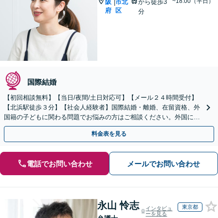
~18:00（平日）
阪
市北
から徒歩3
|
府
区
分
国際結婚
【初回相談無料】【当日/夜間/土日対応可】【メール２４時間受付】
【北浜駅徒歩３分】【社会人経験者】国際結婚・離婚、在留資格、外
国籍の子どもに関わる問題でお悩みの方はご相談ください。外国につ
ながる子どもの教育問題などにも取り組んでおります。
料金表を見る
電話でお問い合わせ
メールでお問い合わせ
永山 怜志
東京都
インタビュ
ーを見る