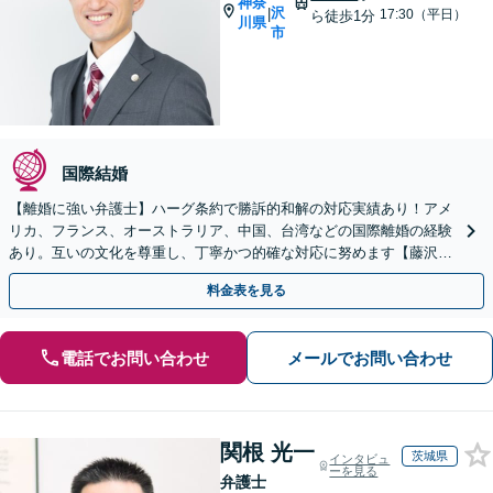
神奈
沢
|
17:30（平日）
ら徒歩1分
川県
市
国際結婚
【離婚に強い弁護士】ハーグ条約で勝訴的和解の対応実績あり！アメ
リカ、フランス、オーストラリア、中国、台湾などの国際離婚の経験
あり。互いの文化を尊重し、丁寧かつ的確な対応に努めます【藤沢駅
1分】【オンライン面談OK】【夜間・休日相談可】
料金表を見る
電話でお問い合わせ
メールでお問い合わせ
関根 光一
茨城県
インタビュ
ーを見る
弁護士