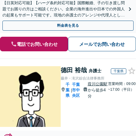
【日英対応可能】【ハーグ条約対応可能】国際離婚、子の引き渡し問
題でお困りの方はご相談ください。企業の海外進出や日本での外国人
の起業もサポート可能です。現地の弁護士のアレンジや代理人として
交渉もいたします。合理的にスピーディーに解決します。
料金表を見る
電話でお問い合わせ
メールでお問い合わせ
德田 裕哉
弁護士
千葉県
藤井・滝沢綜合法律事務所
葭川公園駅
営業時間：09:00
千
千葉
~17:00（平日）
葉
市中
から徒歩4
|
県
央区
分