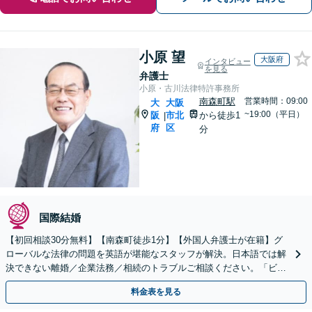
小原 望
大阪府
インタビュー
を見る
弁護士
小原・古川法律特許事務所
南森町駅
営業時間：09:00
大
大阪
~19:00（平日）
阪
市北
から徒歩1
|
府
区
分
国際結婚
【初回相談30分無料】【南森町徒歩1分】【外国人弁護士が在籍】グ
ローバルな法律の問題を英語が堪能なスタッフが解決。日本語では解
決できない離婚／企業法務／相続のトラブルご相談ください。「ビザ
の申請」「日本国籍の取得」サポートします。
料金表を見る