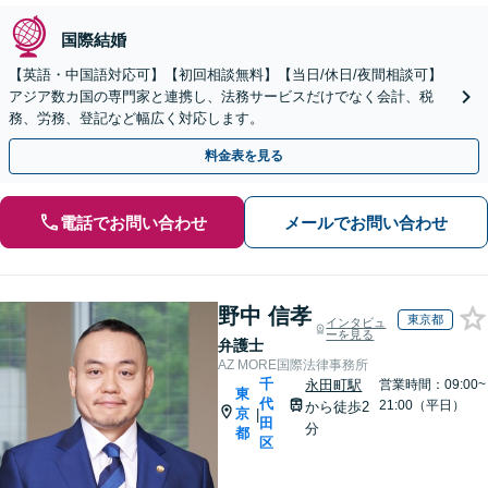
国際結婚
【英語・中国語対応可】【初回相談無料】【当日/休日/夜間相談可】
アジア数カ国の専門家と連携し、法務サービスだけでなく会計、税
務、労務、登記など幅広く対応します。
料金表を見る
電話でお問い合わせ
メールでお問い合わせ
野中 信孝
東京都
インタビュ
ーを見る
弁護士
AZ MORE国際法律事務所
千
永田町駅
営業時間：09:00~
東
代
21:00（平日）
から徒歩2
京
|
田
分
都
区