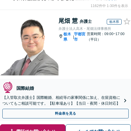
1162件中 1-30件を表示
尾畑 慧
弁護士
栃木県
弁護士法人高木・尾畑法律事務所
栃木
宇都宮
営業時間：09:00~17:00
|
県
市
（平日）
国際結婚
【入管取次弁護士】国際離婚、相続等の家事関係に加え、在留資格に
ついてもご相談可能です。【駐車場あり】【当日・夜間・休日対応】
料金表を見る