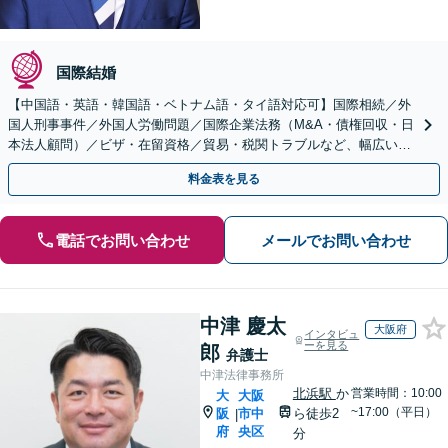
国際結婚
【中国語・英語・韓国語・ベトナム語・タイ語対応可】国際相続／外
国人刑事事件／外国人労働問題／国際企業法務（M&A・債権回収・日
本法人顧問）／ビザ・在留資格／貿易・税関トラブルなど、幅広いご
相談に対応【東京:永田町駅2分】【大阪:北浜駅2分】
料金表を見る
電話でお問い合わせ
メールでお問い合わせ
中津 慶太
大阪府
インタビュ
ーを見る
郎
弁護士
中津法律事務所
北浜駅
か
営業時間：10:00
大
大阪
~17:00（平日）
阪
市中
ら徒歩2
|
府
央区
分