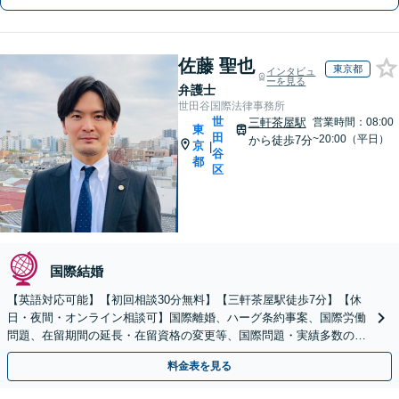
佐藤 聖也
東京都
インタビュ
ーを見る
弁護士
世田谷国際法律事務所
世
三軒茶屋駅
営業時間：08:00
東
田
~20:00（平日）
から徒歩7分
京
|
谷
都
区
国際結婚
【英語対応可能】【初回相談30分無料】【三軒茶屋駅徒歩7分】【休
日・夜間・オンライン相談可】国際離婚、ハーグ条約事案、国際労働
問題、在留期間の延長・在留資格の変更等、国際問題・実績多数の弁
護士が、解決へ向けて尽力いたします
料金表を見る