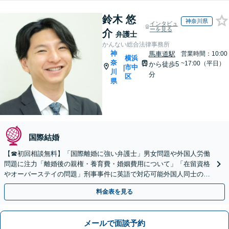
鈴木 悠
神奈川県
インタビュ
ーを見る
介
弁護士
かんない総合法律事務所
神
馬車道駅
営業時間：10:00
横浜
奈
~17:00（平日）
から徒歩5
市中
|
川
分
区
県
国際結婚
【☎︎初回相談無料】「国際離婚に強い弁護士」男女問題や外国人労働
問題に注力「離婚後の親権・養育費・婚姻費用について」「在留資格
やオーバーステイの問題」刑事事件に英語で対応可能外国人同士の金
銭トラブルもお任せください【休日・夜間相談可】
料金表を見る
メールで面談予約