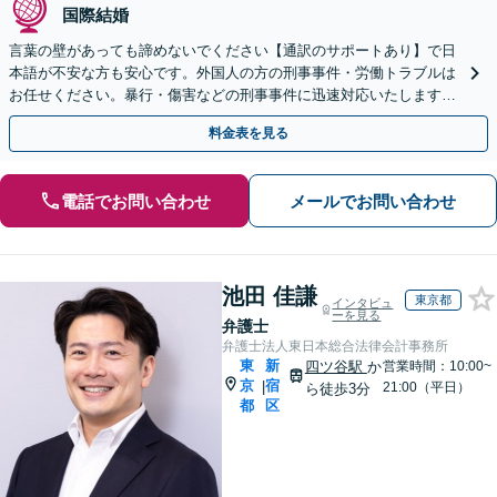
国際結婚
言葉の壁があっても諦めないでください【通訳のサポートあり】で日
本語が不安な方も安心です。外国人の方の刑事事件・労働トラブルは
お任せください。暴行・傷害などの刑事事件に迅速対応いたします。
【事前予約で休日・夜間面談可】
料金表を見る
電話でお問い合わせ
メールでお問い合わせ
池田 佳謙
東京都
インタビュ
ーを見る
弁護士
弁護士法人東日本総合法律会計事務所
東
新
四ツ谷駅
か
営業時間：10:00~
京
宿
|
21:00（平日）
ら徒歩3分
都
区