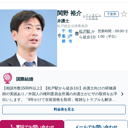
関野 裕介
千葉県
インタビュ
ーを見る
弁護士
松戸総合法律事務所
千
松
松戸駅
か
営業時間：09:00~2
葉
戸
|
1:00（平日）
ら徒歩1分
県
市
国際結婚
【相談件数1500件以上】【松戸駅から徒歩1分】弁護士向けの研修講
師の実績あり／外国人の権利委員会所属の弁護士がビザの取得をお手
伝いします。「8年かけて在留資格を取得」複雑なトラブルも解決。
日本語が苦手な外国人のサポートに定評ありです。
料金表を見る
電話でお問い合わせ
メールでお問い合わせ