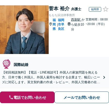
菅本 裕介
弁護士
福岡県
ももち浜法律事務所
西新駅
か
営業時間：08:00
福
福岡
~20:00（平日）
岡
市早
ら徒歩10
|
県
良区
分
国際結婚
【初回相談無料】【電話・LINE相談可】外国人の家族問題を抱える
方、日本で働く外国人、外国人雇用を検討する企業まで、幅広いニー
ズに対応します。英文契約書の作成・レビュー、外国人労働者の在留
資格申請まで、企業の国際業務をサポート【英語対応可】
電話でお問い合わせ
メールでお問い合わせ