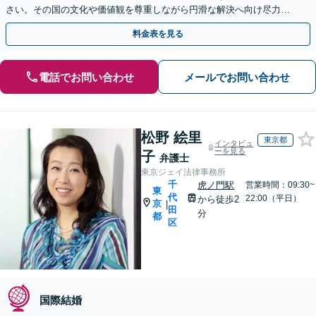
さい。その国の文化や価値観を尊重しながら円滑な解決へ向け尽力し
ます【初回相談無料】外国人の方も遠慮なくご相談ください
料金表を見る
電話でお問い合わせ
メールでお問い合わせ
松野 絵里
東京都
インタビュ
ーを見る
子
弁護士
東京ジェイ法律事務所
千
虎ノ門駅
営業時間：09:30~
東
代
22:00（平日）
から徒歩2
京
|
田
分
都
区
国際結婚