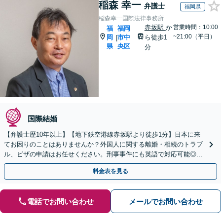
稲森 幸一
弁護士
福岡県
稲森幸一国際法律事務所
赤坂駅
か
営業時間：10:00
福
福岡
~21:00（平日）
岡
市中
ら徒歩1
|
県
央区
分
国際結婚
【弁護士歴10年以上】【地下鉄空港線赤坂駅より徒歩1分】日本に来
てお困りのことはありませんか？外国人に関する離婚・相続のトラブ
ル、ビザの申請はお任せください。刑事事件にも英語で対応可能◎
【夜間・休日の相談可能】【初回面談30分無料】
料金表を見る
電話でお問い合わせ
メールでお問い合わせ