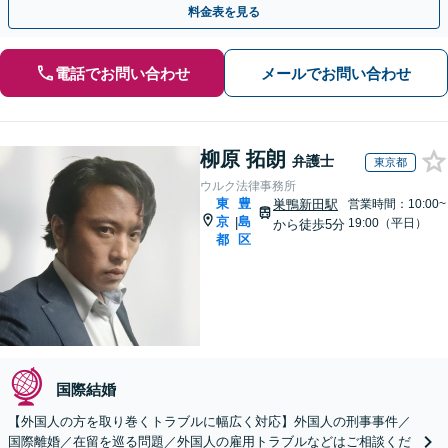
料金表を見る
電話でお問い合わせ
メールでお問い合わせ
柳原 拓朗
弁護士
東京都
ウルク法律事務所
東
豊
巣鴨新田駅
営業時間：10:00~
京
島
|
19:00（平日）
から徒歩5分
都
区
国際結婚
【外国人の方を取り巻くトラブルに幅広く対応】外国人の刑事事件／
国際離婚／在留を巡る問題／外国人の雇用トラブルなどはご相談くだ