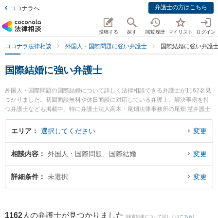
弁護士の方はこちら
ココナラへ
投稿する
探す
閲覧履歴
マイリスト
ログイン
ココナラ法律相談
外国人・国際問題に強い弁護士
国際結婚に強い弁護
国際結婚に強い弁護士
外国人・国際問題の国際結婚について詳しく法律相談できる弁護士が1162名見
つかりました。初回面談無料や休日面談に対応している弁護士、解決事例を持
つ弁護士なども掲載中。特に弁護士法人高木・尾畑法律事務所の尾畑 慧弁護士
やラーレ法律事務所の浦田 知温弁護士、東京CITY LIGHT法律事務所の趙 良弁
護士のプロフィール情報や弁護士費用、強みなどが注目されています。東京や
エリア
選択してください
変更
大阪、名古屋といった大都市圏の弁護士から福岡、札幌、仙台といった中核都
市まで幅広く弁護士事務所を掲載。こんな法律相談をお持ちの方は是非ご利用
相談内容
外国人・国際問題、国際結婚
変更
ください。『東京都内で土日や夜間に発生した国際結婚のトラブルを今すぐに
弁護士に相談したい』『国際結婚のトラブル解決の実績豊富な大阪の弁護士を
検索したい』『初回相談無料で国際結婚の問題を法律相談できる名古屋市内の
詳細条件
未選択
変更
弁護士に相談予約したい』などでお困りの相談者さんにおすすめです。
1162
人の弁護士が見つかりました
(検索結果について詳しくは
こちら
)