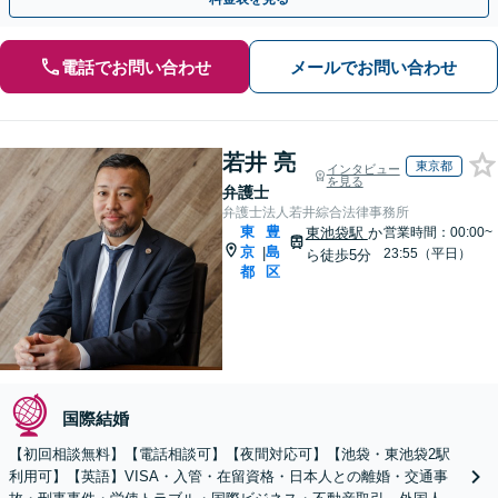
電話でお問い合わせ
メールでお問い合わせ
若井 亮
東京都
インタビュー
を見る
弁護士
弁護士法人若井綜合法律事務所
東
豊
東池袋駅
か
営業時間：00:00~
京
島
|
23:55（平日）
ら徒歩5分
都
区
国際結婚
【初回相談無料】【電話相談可】【夜間対応可】【池袋・東池袋2駅
利用可】【英語】VISA・入管・在留資格・日本人との離婚・交通事