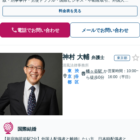
故・刑事事件・労使トラブル・国際ビジネス・不動産取引、外国人の
方の個人の法律トラブルをサポートします！
料金表を見る
電話でお問い合わせ
メールでお問い合わせ
神村 大輔
弁護士
東京都
清風法律事務所
東
渋
幡ヶ谷駅
か
営業時間：10:00~
京
谷
|
16:00（平日）
ら徒歩0分
都
区
国際結婚
【新宿御苑前駅2分】外国人配偶者と離婚したい方、日本時配偶者と