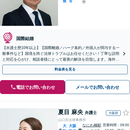
県
市
分
国際結婚
【弁護士歴10年以上】【国際離婚／ハーグ条約／外国人が関与する一
般事件など】国境を跨ぐ法律トラブルはお任せください！丁寧な説明
と対応を心がけ、相談者様にとって最善の解決を目指します。海外在
住中の場合でもお気軽にご相談ください【ビデオ面談可】
料金表を見る
電話でお問い合わせ
メールでお問い合わせ
夏目 麻央
弁護士
大阪府
山口崇法律事務所
なにわ橋駅
営業時間：09:00
大
大阪