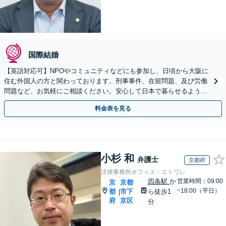
国際結婚
【英語対応可】NPOやコミュニティなどにも参加し、日頃から大阪に
住む外国人の方と関わっております。刑事事件、在留問題、及び労働
問題など、お気軽にご相談ください。安心して日本で暮らせるようサ
ポートいたします【夜間・休日相談OK】【北浜駅2分】
料金表を見る
小杉 和
弁護士
京都府
法律事務所オフィス・エトワレ
四条駅
か
営業時間：09:00
京
京都
~18:00（平日）
都
市下
ら徒歩1
|
府
京区
分