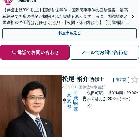
国際結婚
【弁護士歴30年以上】国際私法事件・国際民事事件の経験豊富。最高
裁判例で弊所の見解が採用された実績もあります。特に、国際離婚／
国際相続の問題はお任せください【夜間・休日相談可】【淀屋橋駅6
分】
料金表を見る
電話でお問い合わせ
メールでお問い合わせ
松尾 裕介
弁護士
東京都
AZ MORE国際法律事務所
千
永田町駅
営業時間：09:00~
東
代
20:00（平日）
から徒歩2
京
|
田
分
都
区