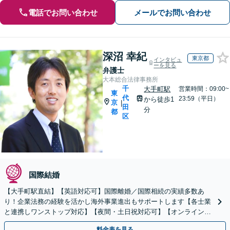
電話でお問い合わせ
メールでお問い合わせ
深沼 幸紀
東京都
インタビュ
ーを見る
弁護士
大本総合法律事務所
千
大手町駅
営業時間：09:00~
東
代
23:59（平日）
から徒歩1
京
|
田
分
都
区
国際結婚
【大手町駅直結】【英語対応可】国際離婚／国際相続の実績多数あ
り！企業法務の経験を活かし海外事業進出もサポートします【各士業
と連携しワンストップ対応】【夜間・土日祝対応可】【オンライン相
談可】
料金表を見る