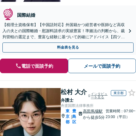
国際結婚
【税理士資格保有】【中国語対応】外国籍かつ経営者や医師など高収
入の夫との国際離婚・慰謝料請求の実績豊富！準拠法の判断から、裁
判管轄の選定まで、豊富な経験に基づいて的確にアドバイス【四ツ谷
駅3分】
料金表を見る
電話で面談予約
メールで面談予約
松村 大介
東京都
インタビュ
ーを見る
弁護士
舟渡国際法律事務所
東
豊
高田馬場駅
営業時間：07:00~
京
島
|
23:00（平日）
から徒歩5分
都
区