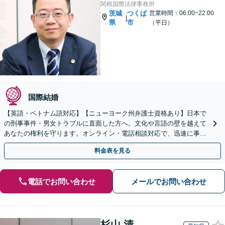
関根国際法律事務所
茨城
つくば
営業時間：06:00~22:00
|
県
市
（平日）
国際結婚
【英語・ベトナム語対応】【ニューヨーク州弁護士資格あり】日本で
の刑事事件・男女トラブルに直面した方へ。文化や言語の壁を越えて
あなたの権利を守ります。オンライン・電話相談対応で、迅速に事件
に着手。まずはご相談ください。
料金表を見る
電話でお問い合わせ
メールでお問い合わせ
杉山 清