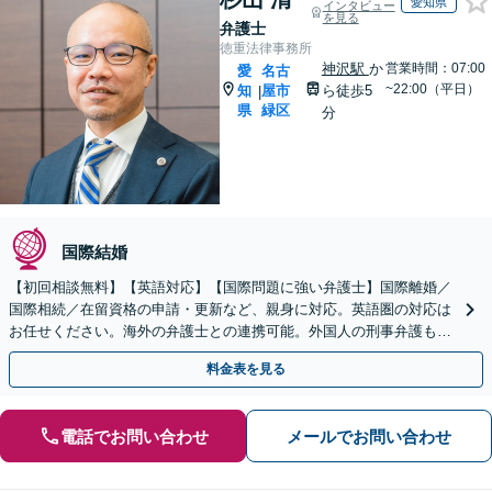
愛知県
インタビュー
を見る
弁護士
徳重法律事務所
神沢駅
か
営業時間：07:00
愛
名古
~22:00（平日）
知
屋市
ら徒歩5
|
県
緑区
分
国際結婚
【初回相談無料】【英語対応】【国際問題に強い弁護士】国際離婚／
国際相続／在留資格の申請・更新など、親身に対応。英語圏の対応は
お任せください。海外の弁護士との連携可能。外国人の刑事弁護も承
ります【夜間・休日の相談可能】【徳重駅／神沢駅5分】
料金表を見る
電話でお問い合わせ
メールでお問い合わせ