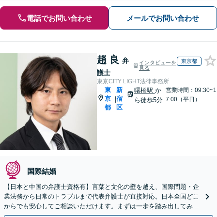
電話でお問い合わせ
メールでお問い合わせ
趙 良
弁
東京都
インタビューを
見る
護士
東京CITY LIGHT法律事務所
東
新
曙橋駅
か
営業時間：09:30~1
京
宿
|
7:00（平日）
ら徒歩5分
都
区
国際結婚
【日本と中国の弁護士資格有】言葉と文化の壁を越え、国際問題・企
業法務から日常のトラブルまで代表弁護士が直接対応。日本全国どこ
からでも安心してご相談いただけます。まずは一歩を踏み出してみま
せんか。【初回相談無料】