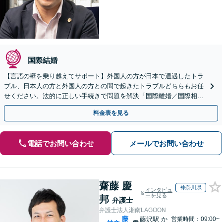
国際結婚
【言語の壁を乗り越えてサポート】外国人の方が日本で遭遇したトラ
ブル、日本人の方と外国人の方との間で起きたトラブルどちらもお任
せください。法的に正しい手続きで問題を解決「国際離婚／国際相続
／入国管理局の対応」
料金表を見る
電話でお問い合わせ
メールでお問い合わせ
齋藤 慶
神奈川県
インタビュ
ーを見る
邦
弁護士
弁護士法人湘南LAGOON
藤
藤沢駅
か
営業時間：09:00~