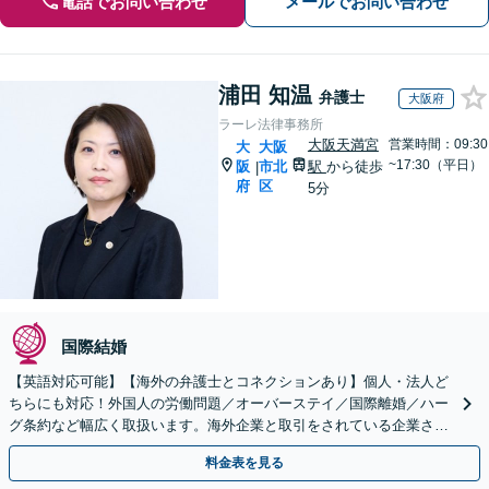
電話でお問い合わせ
メールでお問い合わせ
浦田 知温
弁護士
大阪府
ラーレ法律事務所
大阪天満宮
営業時間：09:30
大
大阪
~17:30（平日）
阪
市北
駅
から徒歩
|
府
区
5分
国際結婚
【英語対応可能】【海外の弁護士とコネクションあり】個人・法人ど
ちらにも対応！外国人の労働問題／オーバーステイ／国際離婚／ハー
グ条約など幅広く取扱います。海外企業と取引をされている企業さま
等もサポート！【顧問契約可】【休日・夜間面談は要予約】
料金表を見る