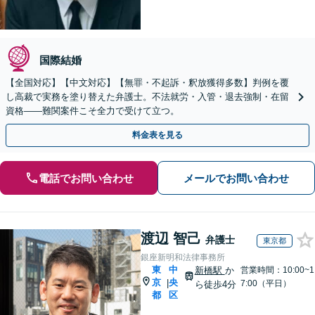
国際結婚
【全国対応】【中文対応】【無罪・不起訴・釈放獲得多数】判例を覆
し高裁で実務を塗り替えた弁護士。不法就労・入管・退去強制・在留
資格——難関案件こそ全力で受けて立つ。
料金表を見る
電話でお問い合わせ
メールでお問い合わせ
渡辺 智己
弁護士
東京都
銀座新明和法律事務所
東
中
新橋駅
か
営業時間：10:00~1
京
央
|
7:00（平日）
ら徒歩4分
都
区