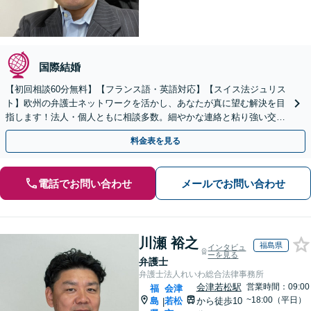
国際結婚
【初回相談60分無料】【フランス語・英語対応】【スイス法ジュリス
ト】欧州の弁護士ネットワークを活かし、あなたが真に望む解決を目
指します！法人・個人ともに相談多数。細やかな連絡と粘り強い交渉
を徹底【WEB対応｜休日・夜間相談可】【完全個室】
料金表を見る
電話でお問い合わせ
メールでお問い合わせ
川瀬 裕之
福島県
インタビュ
ーを見る
弁護士
弁護士法人れいわ総合法律事務所
会津若松駅
営業時間：09:00
福
会津
~18:00（平日）
島
若松
から徒歩10
|