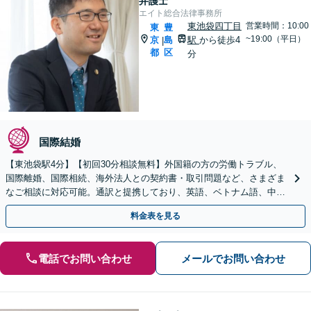
弁護士
エイト総合法律事務所
東池袋四丁目
営業時間：10:00
東
豊
~19:00（平日）
京
島
駅
から徒歩4
|
都
区
分
国際結婚
【東池袋駅4分】【初回30分相談無料】外国籍の方の労働トラブル、
国際離婚、国際相続、海外法人との契約書・取引問題など、さまざま
なご相談に対応可能。通訳と提携しており、英語、ベトナム語、中国
語、タイ語等対応可能です（通訳料別途）。
料金表を見る
電話でお問い合わせ
メールでお問い合わせ