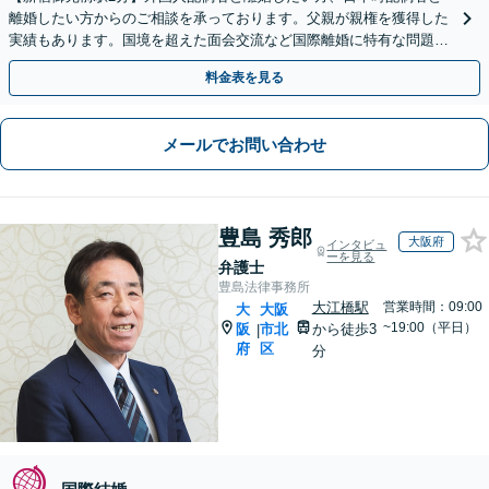
離婚したい方からのご相談を承っております。父親が親権を獲得した
実績もあります。国境を超えた面会交流など国際離婚に特有な問題に
も丁寧に対応します。【初回相談無料】【WEB面談可】
料金表を見る
メールでお問い合わせ
豊島 秀郎
大阪府
インタビュ
ーを見る
弁護士
豊島法律事務所
大江橋駅
営業時間：09:00
大
大阪
~19:00（平日）
阪
市北
から徒歩3
|
府
区
分