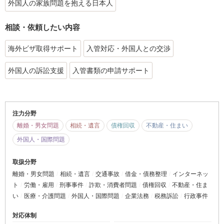
外国人の家族問題を抱える日本人
相談・依頼したい内容
海外ビザ取得サポート
入管対応・外国人との交渉
外国人の訴訟支援
入管書類の申請サポート
注力分野
離婚・男女問題
相続・遺言
債権回収
不動産・住まい
外国人・国際問題
取扱分野
離婚・男女問題
相続・遺言
交通事故
借金・債務整理
インターネッ
ト
労働・雇用
刑事事件
詐欺・消費者問題
債権回収
不動産・住ま
い
医療・介護問題
外国人・国際問題
企業法務
税務訴訟
行政事件
対応体制