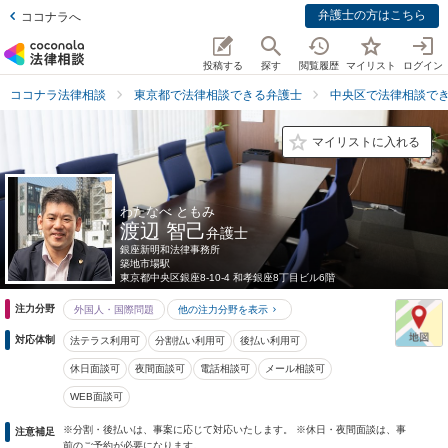
弁護士の方はこちら
ココナラへ
投稿する
探す
閲覧履歴
マイリスト
ログイン
ココナラ法律相談
東京都で法律相談できる弁護士
中央区で法律相談で
マイリストに入れる
わたなべ ともみ
渡辺 智己
弁護士
銀座新明和法律事務所
築地市場駅
東京都
中央区銀座8-10-4 和孝銀座8丁目ビル6階
注力分野
外国人・国際問題
他の注力分野を表示
対応体制
法テラス利用可
分割払い利用可
後払い利用可
休日面談可
夜間面談可
電話相談可
メール相談可
WEB面談可
※分割・後払いは、事案に応じて対応いたします。 ※休日・夜間面談は、事
注意補足
前のご予約が必要になります。