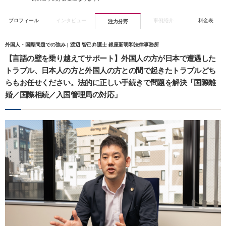
プロフィール
インタビュー
事例紹介
料金表
注力分野
外国人・国際問題での強み | 渡辺 智己弁護士 銀座新明和法律事務所
【言語の壁を乗り越えてサポート】外国人の方が日本で遭遇した
トラブル、日本人の方と外国人の方との間で起きたトラブルどち
らもお任せください。法的に正しい手続きで問題を解決「国際離
婚／国際相続／入国管理局の対応」