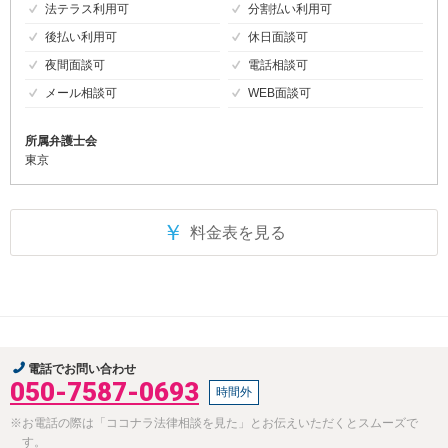
法テラス利用可
分割払い利用可
後払い利用可
休日面談可
夜間面談可
電話相談可
メール相談可
WEB面談可
所属弁護士会
東京
￥
料金表を見る
電話でお問い合わせ
050-7587-0693
時間外
※お電話の際は「ココナラ法律相談を見た」とお伝えいただくとスムーズで
す。