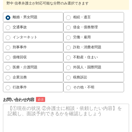
野中 信孝弁護士が対応可能な分野のみ選択できます
離婚・男女問題
相続・遺言
交通事故
借金・債務整理
インターネット
労働・雇用
刑事事件
詐欺・消費者問題
債権回収
不動産・住まい
医療・介護問題
外国人・国際問題
企業法務
税務訴訟
行政事件
その他・不明
お問い合わせ内容
必須