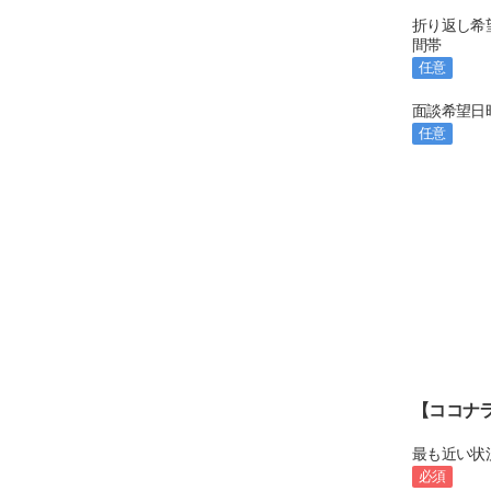
折り返し希
間帯
任意
面談希望日
任意
【ココナ
最も近い状
必須