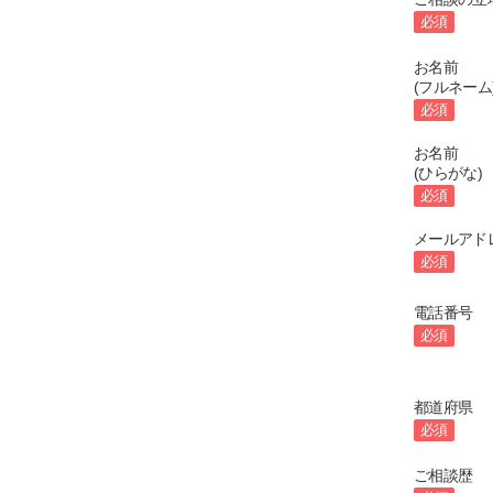
必須
お名前
(フルネーム
必須
お名前
(ひらがな)
必須
メールアド
必須
電話番号
必須
都道府県
必須
ご相談歴