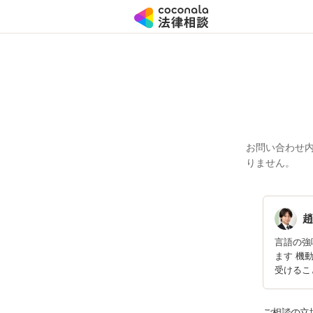
お問い合わせ
りません。
趙
言語の強
ます 機
受けるこ
ご相談の立