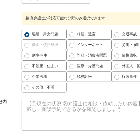
趙 良弁護士が対応可能な分野のみ選択できます
離婚・男女問題
相続・遺言
交通事故
借金・債務整理
インターネット
労働・雇
刑事事件
詐欺・消費者問題
債権回収
不動産・住まい
医療・介護問題
外国人・
企業法務
税務訴訟
行政事件
その他・不明
せ内