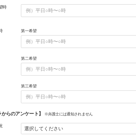
望時
時
第一希望
第二希望
第三希望
ラからのアンケート】
※弁護士には通知されません
況