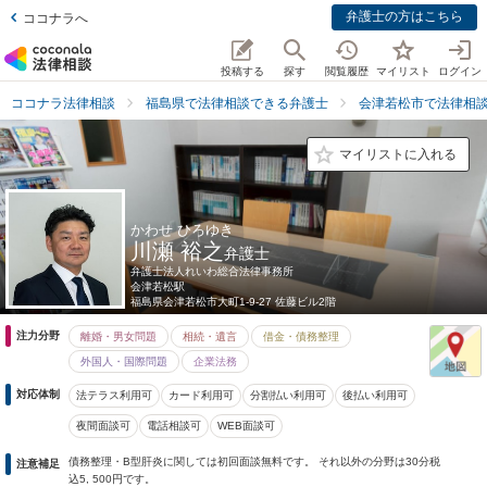
弁護士の方はこちら
ココナラへ
投稿する
探す
閲覧履歴
マイリスト
ログイン
ココナラ法律相談
福島県で法律相談できる弁護士
会津若松市で法律相
マイリストに入れる
かわせ ひろゆき
川瀬 裕之
弁護士
弁護士法人れいわ総合法律事務所
会津若松駅
福島県
会津若松市大町1-9-27 佐藤ビル2階
注力分野
離婚・男女問題
相続・遺言
借金・債務整理
外国人・国際問題
企業法務
対応体制
法テラス利用可
カード利用可
分割払い利用可
後払い利用可
夜間面談可
電話相談可
WEB面談可
債務整理・B型肝炎に関しては初回面談無料です。 それ以外の分野は30分税
注意補足
込5, 500円です。