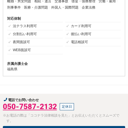
離婚・男女問題
相続・遺言
交通事故
借金・債務整理
労働・雇用
刑事事件
医療・介護問題
外国人・国際問題
企業法務
対応体制
法テラス利用可
カード利用可
分割払い利用可
後払い利用可
夜間面談可
電話相談可
WEB面談可
所属弁護士会
福島県
電話でお問い合わせ
050-7587-2132
定休日
※お電話の際は「ココナラ法律相談を見た」とお伝えいただくとスムーズで
す。