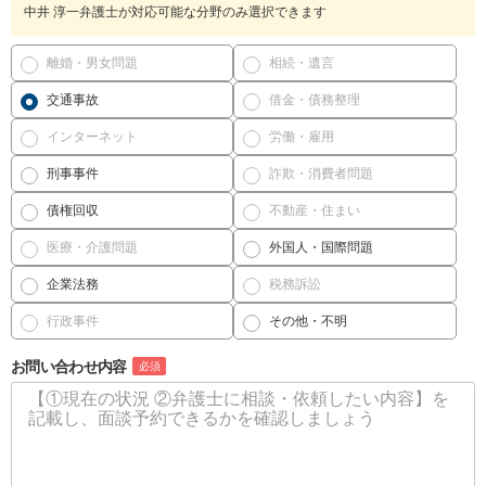
中井 淳一弁護士が対応可能な分野のみ選択できます
離婚・男女問題
相続・遺言
交通事故
借金・債務整理
インターネット
労働・雇用
刑事事件
詐欺・消費者問題
債権回収
不動産・住まい
医療・介護問題
外国人・国際問題
企業法務
税務訴訟
行政事件
その他・不明
お問い合わせ内容
必須