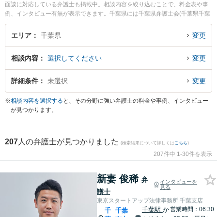
面談に対応している弁護士も掲載中。相談内容を絞り込むことで、料金表や事
例、インタビュー有無が表示できます。千葉県には千葉県弁護士会(千葉県千葉
市中央区中央4丁目)があります。弁護士の傾向として、行政・司法の中心で裁
判所、役所、法律相談センターなどが集積する弁護士会の近くに法律事務所を
エリア
千葉県
変更
構えることが多いようです。他方で、交通の利便性を重視し、千葉駅(千葉市)、
船橋駅(船橋市)、西船橋駅(船橋市)、松戸駅(松戸市)、柏駅(柏市)、新浦安駅(浦
相談内容
選択してください
変更
安市)など主要駅の駅近くに弁護士事務所を構える弁護士も多くいます。したが
って弁護士検索をする際は単に自宅から近いというだけでなく、こういった都
道府県内の中心・主要エリアで弁護士検索すると選択肢の幅が広がるかもしれ
詳細条件
未選択
変更
ません。パソコンの場合は左側のサイドバー、スマホの場合は画面下部の【検
索条件を変更する】から、相談分野やエリア、料金表、解決事例など条件を絞
※
相談内容を選択する
と、その分野に強い弁護士の料金や事例、インタビュー
り込み検索できます。相談内容としては、次のような悩みやニーズをもった方
が見つかります。
が弁護士へ面談予約や弁護士費用の見積依頼をすることで悩み解決の一歩を踏
み出すことが多いようです。『離婚を検討していますが相続予定の実家は財産
分与の対象となるかを弁護士に法律相談したい』、『バイト先の飲食店で酔っ
207
人の弁護士が見つかりました
た客に絡まれて殴られた。暴行・傷害罪で訴えて刑事罰を与えたく弁護士に相
(検索結果について詳しくは
こちら
)
談したい』、『交通事故にあったが慰謝料や損害賠償金を増額できる可能性が
207件中 1-30件を表示
あるかどうか相談したい』
新妻 俊稀
弁
インタビューを
見る
護士
東京スタートアップ法律事務所 千葉支店
千葉駅
か
営業時間：06:30
千
千葉