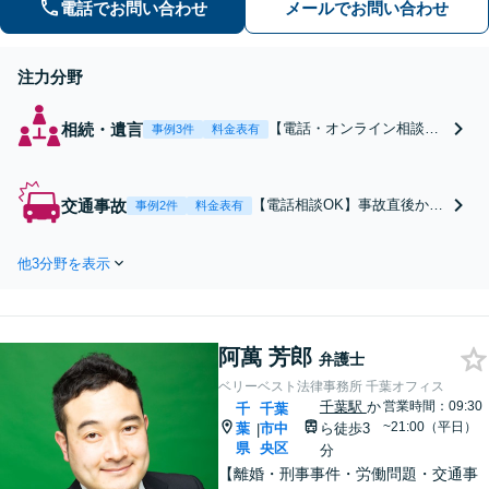
電話でお問い合わせ
メールでお問い合わせ
題】不当解雇・残業代請求 【債務整
理】明日からの督促をストップ
注力分野
相続・遺言
【電話・オンライン相談
事例3件
料金表有
可】相続の「不安」を「安
心」に。 ご家族の「未来」
を見据えた円満相続を目指
交通事故
【電話相談OK】事故直後から
事例2件
料金表有
します。
等級認定、裁判まで一貫して
サポートします！煩わしい保
他3分野を表示
険会社との交渉もお任せくだ
さい【弁護士費用特約利用
可】「後遺障害の等級認定に
精通／異議申し立ての対応」
阿萬 芳郎
通院に関するアドバイスも！
弁護士
【休日・夜間面談可】
ベリーベスト法律事務所 千葉オフィス
千葉駅
か
営業時間：09:30
千
千葉
~21:00（平日）
葉
市中
ら徒歩3
|
県
央区
分
【離婚・刑事事件・労働問題・交通事