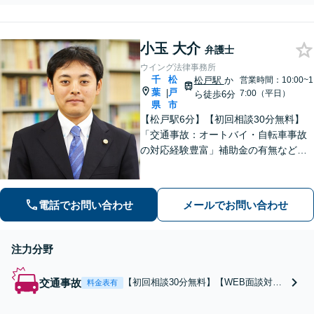
等お困りの際は、ご連絡を。
迅速かつ丁寧な対応を
弁護士に依頼することで、債
心がけます。【初回相
権回収の実現性が高まりま
談30分無料】【電話相
小玉 大介
す。【初回相談30分無料】
弁護士
談実施中】
【電話相談実施中】
ウイング法律事務所
千
松
松戸駅
か
営業時間：10:00~1
葉
戸
|
7:00（平日）
ら徒歩6分
県
市
【松戸駅6分】【初回相談30分無料】
「交通事故：オートバイ・自転車事故
の対応経験豊富」補助金の有無など、
各種支援制度のご案内を含めた包括的
なサポート「借金問題：投資詐欺・副
業詐欺による被害など、複雑な事情を
電話でお問い合わせ
メールでお問い合わせ
抱えた借金問題について豊富な解決実
績あり」
注力分野
交通事故
【初回相談30分無料】【WEB面談対
料金表有
応】「オートバイ・自転車事故の対応
経験豊富」二輪車特有の複雑な事故状