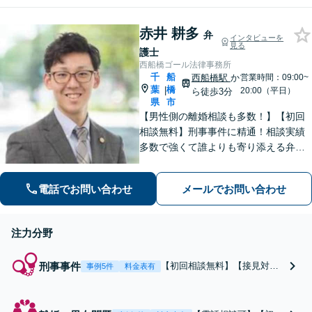
を下げることも大事だと考え、
品質を落とすことなく、費用を
赤井 耕多
可能な限り安くすることにこだ
弁
インタビューを
見る
わります。
護士
西船橋ゴール法律事務所
千
船
西船橋駅
か
営業時間：09:00~
葉
橋
|
20:00（平日）
ら徒歩3分
県
市
【男性側の離婚相談も多数！】【初回
相談無料】刑事事件に精通！相談実績
多数で強くて誰よりも寄り添える弁護
士を目指す。身柄拘束された方をサポ
ート！介護／不貞・離婚協議／相続／
電話でお問い合わせ
メールでお問い合わせ
債務整理も対応【夜間・休日面談可】
【完全個室】【西船橋駅3分】
注力分野
刑事事件
【初回相談無料】【接見対応
事例5件
料金表有
重視】【刑事事件の累計500件
以上】解決実績多数で、幅広
く対応できます！／早期釈放