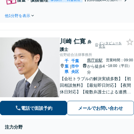
のお気持ちに寄り添っ
【弁護士12名を擁する
てじっくりお話を聞き
老舗法律事務所】自己
します。浮気・不倫の
他1分野を表示
破産・個人再生・任意
慰謝料・親権問題など
整理など、あなたに最
でお困りの方はご相談
適な解決策をご提案。
ください。地域に信頼
時効の援用も対応。法
されている歴史のある
川崎 仁寛
人破産のご相談も受け
弁
インタビューを
法律事務所です。
見る
付けております【夜間
護士
面談可】【完全個室】
佐野総合法律事務所
【葭川公園駅5分／千
県庁前駅
営業時間：09:00
千
千葉
葉中央駅10分】
~18:00（平日）
葉
市中
から徒歩4
|
県
央区
分
【会社トラブルの解決実績多数】【初
回相談無料】【最短即日対応】【夜間
休日対応】【複数弁護士による連携】
【千葉中央駅近く】日常の法律相談か
ら企業顧問まで幅広く対応。中小企業
電話で面談予約
メールでお問い合わせ
や個人事業主の皆様が安心して相談で
きる身近なリーガルパートナーを目指
しています。
注力分野