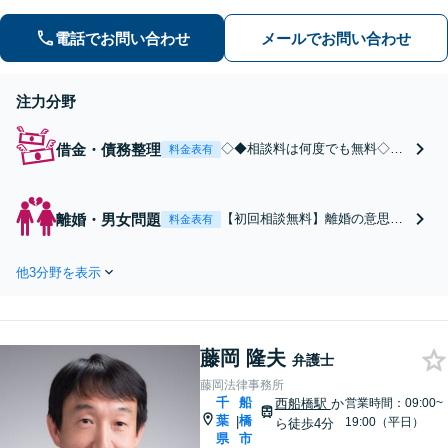
たこともありました。自身の交通事故
被害の経験も踏まえ、ご相談者様が納
電話でお問い合わせ
メールでお問い合わせ
得して前に進める解決を大切にしてい
ます。お困りの際はお気軽にご相談く
注力分野
ださい。
借金・債務整理
◇◆相談料は何度でも無料◇◆
料金表有
ご依頼後は速やかに受任通知を
発送し、督促・取り立てを停
止。「今が良ければいい」とい
離婚・男女問題
【初回相談無料】離婚の意思が
料金表有
う考えではなく、5年後10年後
固まった方、相手に弁護士がつ
も穏やかに生活できるように、
き焦っている方へ。財産分与や
最適解をご提案いたします。借
他3分野を表示
慰謝料、親権など、幅広い離
金問題は一人で抱え込まずご相
婚・男女問題に対応。「相談し
談ください。
て安心した」との声多数。後悔
のない新たな人生に向けて、ご
藤岡 隆夫
希望をじっくり伺いサポートし
弁護士
ます。
藤岡法律事務所
千
船
西船橋駅
か
営業時間：09:00~
葉
橋
|
19:00（平日）
ら徒歩4分
県
市