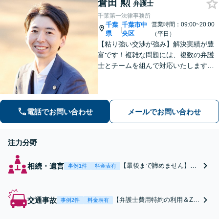
倉田 勲
意整理／個人再生／
弁護士
過払金】家族に知ら
千葉第一法律事務所
れたくない方への対
千葉
千葉市中
営業時間：09:00~20:00
|
応も可【破産管財人
県
央区
（平日）
の経験有】【企業勤
【粘り強い交渉が強み】解決実績が豊
め経験有の弁護士】
富です！複雑な問題には、複数の弁護
士とチームを組んで対応いたします。
【安心・分かりやすい料金体系】些細
なお悩みにも、丁寧に寄り添い、不安
を軽減します。まずはお気軽にご相談
ください。
電話でお問い合わせ
メールでお問い合わせ
注力分野
相続・遺言
【最後まで諦めません】親
事例1件
料金表有
族間の交渉、複雑な手続
き、全て対応します！不利
な条件で合意してしまう前
交通事故
【弁護士費用特約の利用＆Zo
事例2件
料金表有
にご相談ください。【土
om相談可】【死亡・骨折・後
地・不動産】長期化してい