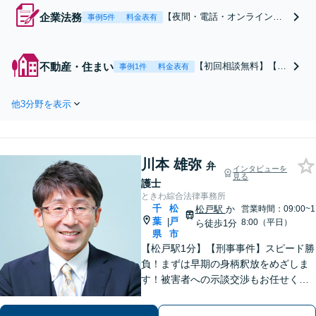
企業法務
【夜間・電話・オンライン相
事例5件
料金表有
談可】不動産業／建設業／運
送業／医療業界の経験豊富！
中小企業～上場会社まで多数
不動産・住まい
【初回相談無料】【オ
事例1件
料金表有
の対応実績あり【相談数年間1
ンライン相談OK】
50件以上】「個人事業主・フ
【休日・夜間相談あ
リーランスにも対応」「幅広
他3分野を表示
り】住宅紛争処理支援
い顧問プランをご用意／従業
センター紛争処理委員
員・ご家族様の無料相談あ
や不動産会社の顧問弁
り」
護士として不動産トラ
川本 雄弥
ブルの解決実績多数。
弁
インタビューを
見る
業界の実態に即した専
護士
門的知見を活かし、き
ときわ綜合法律事務所
め細やかにサポートい
千
松
松戸駅
か
営業時間：09:00~1
葉
戸
たします。
|
8:00（平日）
ら徒歩1分
県
市
【松戸駅1分】【刑事事件】スピード勝
負！まずは早期の身柄釈放をめざしま
す！被害者への示談交渉もお任せくだ
さい。【離婚問題】「お金」「子ど
も」で悩んでいませんか？証拠の集め