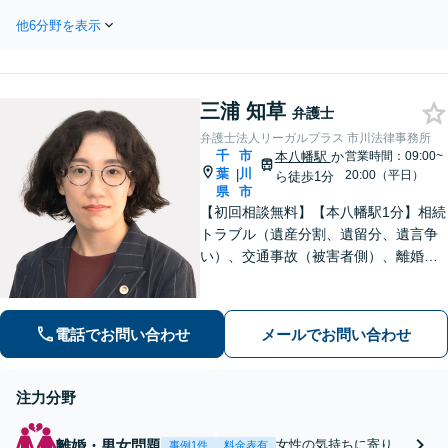
し合い・調停・裁判な
親族関係を円満に保つ要となりま
ど、最善の方策は場合
他6分野を表示
す。相続問題についてお困りの方は
によって異なります。
お気軽にご相談下さい。近い将来起
依頼者の話をじっくり
こりうる問題のご相談についても承
聞き、より良い再出発
っています。
を迎えるために全力を
三浦 知草
弁護士
尽くします。
弁護士法人リーガルプラス 市川法律事務所
千
市
本八幡駅
か
営業時間：09:00~
葉
川
|
20:00（平日）
ら徒歩1分
県
市
【初回相談無料】【本八幡駅1分】相続
トラブル（遺産分割、遺留分、遺言争
い）、交通事故（被害者側）、離婚・
不貞慰謝料、労働災害に特に力を入れ
ています。
電話でお問い合わせ
メールでお問い合わせ
注力分野
離婚・男女問題
女性の気持ちに寄り添
事例1件
料金表有