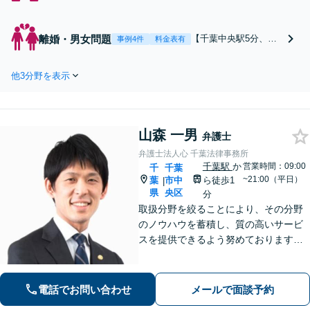
１分】親族間トラブルの解
決実績多数！連絡や話し合
いなどを代理し、ストレス
離婚・男女問題
【千葉中央駅5分、船
事例4件
料金表有
を軽減。あなたの「かかり
橋駅1分】離婚・不貞
つけの弁護士」に。遺言書
慰謝料請求に幅広い実
作成／任意後見／遺産分割
他3分野を表示
績あり。モラハラ・D
など幅広く対応。お気軽に
V夫への対応など複雑
ご相談ください！【初回来
な問題も。依頼者さま
所相談30分無料】
にとって最善の解決の
山森 一男
ため尽力！「離婚した
弁護士
いが共有の不動産や持
弁護士法人心 千葉法律事務所
ち家がある」などのご
千葉駅
か
営業時間：09:00
千
千葉
相談もお任せ【初回来
~21:00（平日）
葉
市中
ら徒歩1
|
所相談30分無料】
県
央区
分
取扱分野を絞ることにより、その分野
のノウハウを蓄積し、質の高いサービ
スを提供できるよう努めております。
全力でサポートさせていただきますの
で、お困りの際はご相談ください。
電話でお問い合わせ
メールで面談予約