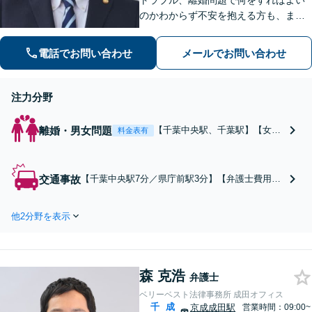
トラブル、離婚問題で何をすればよい
のかわからず不安を抱える方も、まず
はお気軽にご相談ください。交通事
故：軽微に見えるケガでも、裁判基準
電話でお問い合わせ
メールでお問い合わせ
で算定すれば賠償額が大幅に増額され
る可能性があります【土・夜間のご相
談可】
注力分野
離婚・男女問題
【千葉中央駅、千葉駅】【女性
料金表有
側の離婚に注力】離婚したい、
不貞相手への慰謝料を請求した
い、養育費を請求したい。相談
交通事故
【千葉中央駅7分／県庁前駅3分】【弁護士費用特
者様の希望をお聴きしたうえ
約利用可】「アクセス抜群／相談しやすい環境を
で、最善の方法を提示します。
完備」軽微に見えるケガでも、裁判基準で算定す
まずはお気軽にご相談ください
他2分野を表示
れば賠償額が大幅に増額される可能性がありま
【午後5時以降、休日相談可】
す。主婦やパートの方の休業損害請求なども私に
お任せください。
森 克浩
弁護士
ベリーベスト法律事務所 成田オフィス
千
成
京成成田駅
営業時間：09:00~