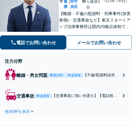
~22:00（平日）
葉
市中
ら徒歩1
|
県
央区
分
【離婚・不倫の慰謝料・刑事事件(加害
者側)・交通事故など】東京スタートア
ップ法律事務所は国内29拠点体制で全
国対応！【ご自宅からの電話相談にも
対応(法律相談は完全予約制)】各分野で
電話でお問い合わせ
メールでお問い合わせ
専門性の高い弁護士が寄り添い解決を
サポートします。
注力分野
離婚・男女問題
【不倫/慰謝料請求に
事例14件
料金表有
強い弁護士(したい方/
されている方)】不倫
慰謝料トラブルの相
交通事故
【交通事故に強い弁護士】【電話相談
料金表有
談は毎月100件以上、
でご契約まで対応可/来所不要】【1000
慰謝料問題でお困り
件以上の実績】保険会社との賠償金増
の方はご相談・解決
他3分野を表示
額交渉や後遺障害認定に詳しい弁護士
実績の豊富な弁護士
が在籍。まずはお気軽にお問合せ下さ
による無料相談をご
い。【千葉駅徒歩1分】
利用ください。【不