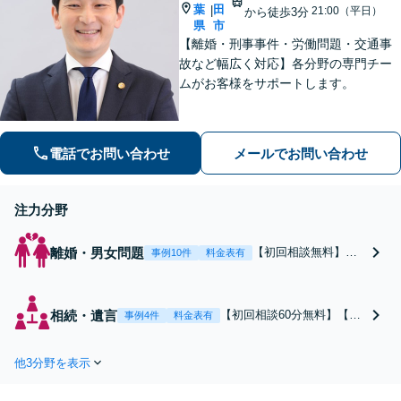
葉
田
|
21:00（平日）
から徒歩3分
県
市
【離婚・刑事事件・労働問題・交通事
故など幅広く対応】各分野の専門チー
ムがお客様をサポートします。
電話でお問い合わせ
メールでお問い合わせ
注力分野
離婚・男女問題
【初回相談無料】あ
事例10件
料金表有
なたの利益の最大化
を目指します。まず
は電話・メールで状
相続・遺言
【初回相談60分無料】【全
事例4件
料金表有
況を丁寧にお聞きし
国対応】税理士・司法書士
ます。「離婚を希望
と連携可能！遺産分割／遺
している」「離婚を
他3分野を表示
留分／遺言書作成／相続放
切り出された」「不
棄／相続人・財産調査／相
貞の慰謝料請求をし