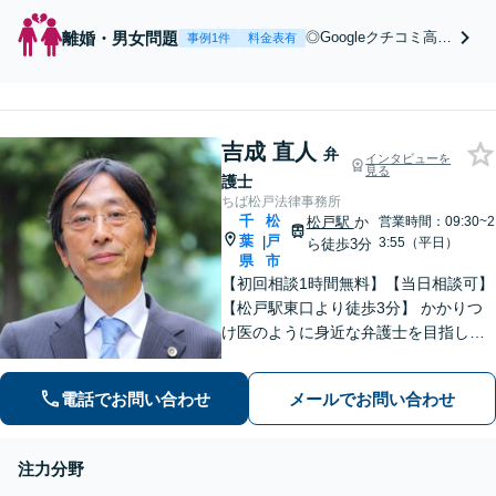
離婚・男女問題
◎Googleクチコミ高評
事例1件
料金表有
価◎モラハラ・DV・
離婚問題で一人で悩む
女性へ。「離婚したい
かも」と思ったその時
吉成 直人
から、新しい一歩を女
弁
インタビューを
性弁護士が丁寧にサポ
見る
護士
ートします【完全個室
ちば松戸法律事務所
でお子さま連れOK】
千
松
松戸駅
か
営業時間：09:30~2
【新鎌ケ谷駅5分】
葉
戸
|
3:55（平日）
ら徒歩3分
県
市
【初回相談1時間無料】【当日相談可】
【松戸駅東口より徒歩3分】 かかりつ
け医のように身近な弁護士を目指して
います。お困りのことがありましたら
早めにご相談ください。じっくりとお
電話でお問い合わせ
メールでお問い合わせ
話を伺い、不安なこと何でもお答えし
ます。
注力分野