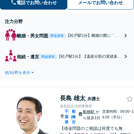
電話でお問い合わせ
メールでお問い合わせ
方や交渉の進め方には自信がありま
す。調停もお任せください。
注力分野
離婚・男女問題
【松戸駅1分】離婚の際に「お
料金表有
金」「子ども」で悩んでいませ
んか？証拠の集め方や交渉の進
め方には自信があります。調停
相続・遺言
【松戸駅1分】【遺産分割の実績多
料金表有
もお任せください。「慰謝料・
数】早い段階で弁護士に相談し、早
養育費・親権・面会交流など」
期に円満解決！【遺言作成に注力】
財産分与で把握すべきポイント
他3分野を表示
次の世代へのトラブル回避のため
もご紹介できます。
に！【不動産トラブル】不動産への
知見豊富【相続放棄】時効がくる前
にお手続きを。
長島 雄太
弁護士
長島総合法律事務所
千
船
船橋駅
か
営業時間：09:00~1
葉
橋
|
9:00（平日）
ら徒歩1分
県
市
【借金問題のご相談は何度でも無