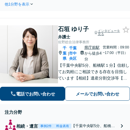
遺障害・むち打ち等】交通事
る問題もできる限り円滑な
他1分野を表示
故でご家族がなくなってしま
交渉へと導きます。事業承
った方やお怪我された方はま
継／相続放棄も対応可能。
ずご相談ください。ご自身で
【JR千葉駅近く】駐車場あ
の対応では損をしてしまうか
り
石垣 ゆり子
もしれません。代わりに交
インタビューを
見る
渉・手続きをし、負担を軽
弁護士
減。
佐野総合法律事務所
県庁前駅
営業時間：09:00
千
千葉
~17:00（平日）
葉
市中
から徒歩4
|
県
央区
分
【千葉中央駅5分、船橋駅１分】信頼し
てお気軽にご相談できる存在を目指し
ています【相続】遺産分割交渉等【初
回来所相談30分無料】【離婚・男女】
損をしない離婚／不貞慰謝料交渉【不
電話でお問い合わせ
メールでお問い合わせ
動産・集合住宅の問題】【スムーズな
債権回収】
注力分野
相続・遺言
【千葉中央駅5分、船橋駅
事例2件
料金表有