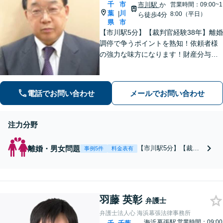
千
市
市川駅
か
営業時間：09:00~1
葉
川
|
8:00（平日）
ら徒歩4分
県
市
【市川駅5分】【裁判官経験38年】離婚
調停で争うポイントを熟知！依頼者様
の強力な味方になります！財産分与や
慰謝料のことならお任せください。財
産分与や不倫相手への慰謝料請求の交
渉も対応できます。【初回面談無料】
電話でお問い合わせ
メールでお問い合わせ
【夜間・休日対応可】
注力分野
離婚・男女問題
【市川駅5分】【裁判
事例5件
料金表有
官経験38年】離婚調停
で争うポイントを熟
知！依頼者様の強力な
味方になります！財産
羽藤 英彰
分与や慰謝料のことな
弁護士
らお任せください。不
弁護士法人心 海浜幕張法律事務所
倫相手への慰謝料請求
海浜幕張駅
営業時間：09:00