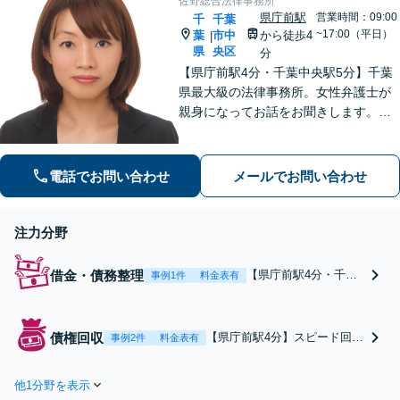
佐野総合法律事務所
県庁前駅
営業時間：09:00
千
千葉
~17:00（平日）
葉
市中
から徒歩4
|
県
央区
分
【県庁前駅4分・千葉中央駅5分】千葉
県最大級の法律事務所。女性弁護士が
親身になってお話をお聞きします。不
動産トラブル／債権回収／債務整理な
ど身近な法律トラブルはお任せくださ
い。【初回相談30分無料】【夜間・休
電話でお問い合わせ
メールでお問い合わせ
日の相談可能】
注力分野
借金・債務整理
【県庁前駅4分・千葉
事例1件
料金表有
中央駅5分】自己破
産・任意整理・個人再
生など、依頼者さまの
債権回収
【県庁前駅4分】スピード回収
事例2件
料金表有
ご状況に合わせて最適
に自信あり。「請負代金の回
な手段で解決いたしま
収ができない」「友人に100万
す。いち早くトラブル
他1分野を表示
円を貸したが返ってこない」
から解放されるよう、