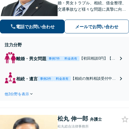
婚・男女トラブル、相続、借金整理、
交通事故など様々な問題に真摯に向き
合い、最善の解決策をご提案します。
ご依頼者様の意向や価値観を尊重し、
電話でお問い合わせ
メールでお問い合わせ
共に考え、解決を目指します。お気軽
にご相談ください。【分割払い可】
注力分野
離婚・男女問題
【初回相談0円】【年
事例7件
料金表有
間相談件数1000件以
上】不倫の慰謝料請
求、養育費、親権な
相続・遺言
【相続の無料相談受付中】
事例2件
料金表有
ど、依頼者の利益を最
相続問題でお悩みの相談者
優先に考えた攻めの弁
さまに、できるかぎり多く
護を行います。経験豊
他3分野を表示
解決の選択肢をご提案し、
富な弁護士がご希望に
粘り強くサポートいたしま
沿った解決方針をわか
す。
りやすくご提案しま
す。お気軽にお問合せ
松丸 伸一郎
弁護士
下さい。
松丸総合法律事務所