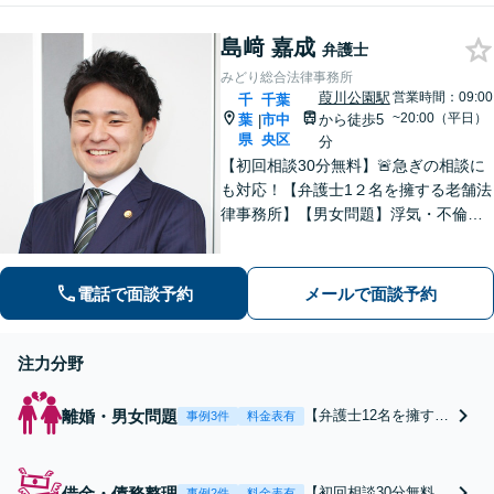
続税対策等お任せくださ
たい」等お任せくだ
い。【明瞭な料金プラン】
さい。【リーズナブ
島﨑 嘉成
【解決実績豊富】【電話相
弁護士
ルな料金設定】
談可】
みどり総合法律事務所
葭川公園駅
営業時間：09:00
千
千葉
~20:00（平日）
葉
市中
から徒歩5
|
県
央区
分
【初回相談30分無料】🚨急ぎの相談に
も対応！【弁護士1２名を擁する老舗法
律事務所】【男女問題】浮気・不倫の
慰謝料・親権問題などご相談ください
【借金問題】最適な債務整理をご提案
【債権回収】売掛金の回収はお任せ
電話で面談予約
メールで面談予約
【葭川公園駅5分／千葉中央駅10分】
注力分野
離婚・男女問題
【弁護士12名を擁する
事例3件
料金表有
老舗法律事務所】【初
回相談30分無料】【夜
間対応可】依頼者の方
借金・債務整理
【初回相談30分無料】
事例2件
料金表有