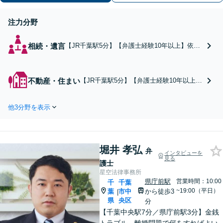
注力分野
相続・遺言
【JR千葉駅5分】【弁護士経験10年以上】依頼
者さまが納得できる結果を得るため、遺産分割
協議や調停など幅広く対応します。遺言書作成
など、トラブルを防ぐための事前対策について
不動産・住まい
【JR千葉駅5分】【弁護士経験10年以上】
もご相談ください【初回相談無料】
オーナーの方からの案件を解決した実績多
数。家賃滞納者に毅然とした態度で接し、
他3分野を表示
未納金の回収に尽力します。立ち退き案件
や相続にまつわる不動産トラブルにも対
応。【初回相談無料】
堀井 孝弘
弁
インタビューを
見る
護士
星空法律事務所
県庁前駅
営業時間：10:00
千
千葉
~19:00（平日）
葉
市中
から徒歩3
|
県
央区
分
【千葉中央駅7分／県庁前駅3分】金銭