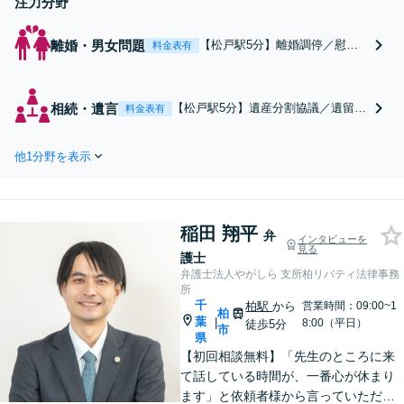
注力分野
離婚・男女問題
【松戸駅5分】離婚調停／慰謝
料金表有
料請求など離婚のトラブルに親
身になって対応します。初回の
相談〜最後まで一貫してサポー
相続・遺言
【松戸駅5分】遺産分割協議／遺留分
料金表有
ト。証拠集めや一連の手続きも
／使い込み／不動産相続／相続放棄
お任せください。離婚後の生活
など、幅広い相続トラブルに対応し
も見据えてアドバイスいたしま
他1分野を表示
ます。相続問題は親族関係が悪化す
す。【初回相談無料】【夜間・
る可能性もあります。丁寧な対応を
休日相談可能】
心がけ穏便な解決を目指します。
【初回相談無料】【夜間・休日相談
稲田 翔平
可能】
弁
インタビューを
見る
護士
弁護士法人やがしら 支所柏リバティ法律事務
所
千
柏駅
から
営業時間：09:00~1
柏
葉
|
8:00（平日）
徒歩5分
市
県
【初回相談無料】「先生のところに来
て話している時間が、一番心が休まり
ます」と依頼者様から言っていただい