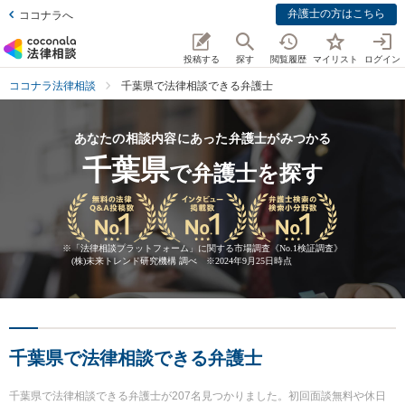
弁護士の方はこちら
ココナラへ
投稿する
探す
閲覧履歴
マイリスト
ログイン
ココナラ法律相談
千葉県で法律相談できる弁護士
あなたの相談内容にあった弁護士がみつかる
千葉県
で弁護士を探す
※
「法律相談プラットフォーム」に関する市場調査《No.1検証調査》
(株)未来トレンド研究機構 調べ ※2024年9月25日時点
千葉県で法律相談できる弁護士
千葉県で法律相談できる弁護士が207名見つかりました。初回面談無料や休日