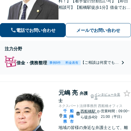
料！】【着手金の分割払い可】【即日
相談可】【船橋駅徒歩1分】借金でお悩
みの方は、まずは一度お気軽にご相談
下さい。
電話でお問い合わせ
メールでお問い合わせ
注力分野
借金・債務整理
【ご相談は何度でも無
事例8件
料金表有
料！】【着手金の分割
払い可】【電話相談
可】【即日相談可】
【船橋駅徒歩1分】借
元嶋 亮
金でお悩みの方は、ま
弁護
インタビューを見
ずは一度お気軽にご相
る
士
談下さい。
ネクスパート法律事務所 西船橋オフィス
千
船
西船橋駅
か
営業時間：09:00~
葉
橋
|
21:00（平日）
ら徒歩4分
県
市
地域の皆様の身近な弁護士として、離