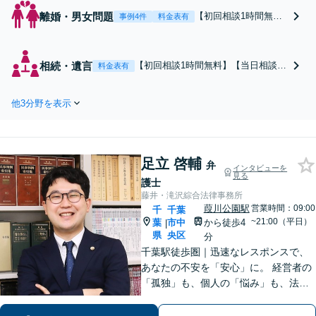
離婚・男女問題
【初回相談1時間無
事例4件
料金表有
料】【当日相談可】
【松戸駅徒歩3分】【2
5年の実績】法律のプ
相続・遺言
【初回相談1時間無料】【当日相談
料金表有
ロだけが知っている上
可】【松戸駅徒歩3分】法律のプロだ
手な離婚テクニック。
けが知っている上手な相続テクニッ
新しい生活、慰謝料、
他3分野を表示
クがあります。”争続”になる前にお気
子供、財産のことなど
軽にご相談下さい。遺言書作成、遺
お一人で悩まず気軽に
産分割、相続放棄、相続税のことな
ご相談下さい。女性側
ど弁護経験豊富です。
／男性側／熟年離婚な
足立 啓輔
弁
インタビューを
ど弁護経験豊富です。
見る
護士
藤井・滝沢綜合法律事務所
葭川公園駅
営業時間：09:00
千
千葉
~21:00（平日）
葉
市中
から徒歩4
|
県
央区
分
千葉駅徒歩圏｜迅速なレスポンスで、
あなたの不安を「安心」に。 経営者の
「孤独」も、個人の「悩み」も、法務
と経営の視点で解決します。 【企業法
務】法務と経営のダブル顧問 【労働問