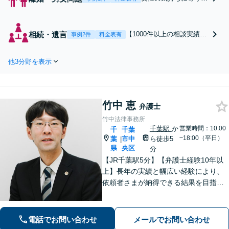
う親身な対応で、離婚
や不貞慰謝料のトラブ
ルを解決へ。弁護士が
相続・遺言
【1000件以上の相談実績
事例2件
料金表有
窓口となり、感情的に
（20〜24年法人全体の相続
なりやすい相手方と直
相談実績）／相続発生後の
接話す負担を減らしま
他3分野を表示
遺産分割トラブル／遺留分
す。慰謝料の増額・減
／初回相談無料】多くの相
額交渉など豊富な解決
続トラブルに対応しており
実績あり【完全個室で
ますので、丁寧なヒアリン
プライバシー厳守】
竹中 恵
グのもと、解決に向けたア
弁護士
ドバイス・ご提案をいたし
竹中法律事務所
ます。
千葉駅
か
営業時間：10:00
千
千葉
~18:00（平日）
葉
市中
ら徒歩5
|
県
央区
分
【JR千葉駅5分】【弁護士経験10年以
上】長年の実績と幅広い経験により、
依頼者さまが納得できる結果を目指し
て尽力します【相続・遺言】遺産分割
協議や調停など対応【不動産・住ま
い】オーナーの方からの案件を解決し
電話でお問い合わせ
メールでお問い合わせ
た実績多数【初回相談無料】