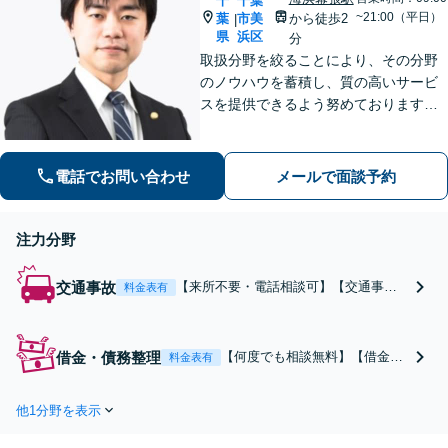
千
千葉
や配偶者への財産分与
~21:00（平日）
葉
市美
から徒歩2
|
の交渉も対応できま
県
浜区
分
す。【初回面談無料】
取扱分野を絞ることにより、その分野
【夜間・休日対応可】
のノウハウを蓄積し、質の高いサービ
スを提供できるよう努めております。
全力でサポートさせていただきますの
で、お困りの際はご相談ください。
電話でお問い合わせ
メールで面談予約
注力分野
交通事故
【来所不要・電話相談可】【交通事
料金表有
故“解決実績”累計35,000件超】【相談
料・着手金 原則0円】電話のみで、ご相
談から後遺障害申請、示談交渉までさ
借金・債務整理
【何度でも相談無料】【借金問
料金表有
せていただくことができます。交通事
題の“解決実績”累計20,000件
故を集中的に取り扱っている弁護士が
超】当法人では、プロは、結果
全力でサポート！
他1分野を表示
を出すことはもちろん、無駄を
省き、スピードを上げ、コスト