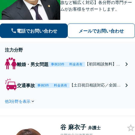
故など幅広く対応】各分野の専門チー
ムがお客様をサポートします。
電話でお問い合わせ
メールでお問い合わせ
注力分野
離婚・男女問題
【初回相談無料】あ
事例10件
料金表有
なたの利益の最大化
を目指します。まず
は電話・メールで状
交通事故
【土日祝日相談対応／全国対
事例3件
料金表有
況を丁寧にお聞きし
応】弁護士、パラリーガル、
ます。「離婚を希望
医療コーディネーターで構成
している」「離婚を
他3分野を表示
された「交通事故専門チー
切り出された」「不
ム」があなたを徹底サポー
貞の慰謝料請求をし
ト！【相談料：初回無料※1】
たい」等お任せくだ
不利益な話し合いが進む前
さい。【リーズナブ
谷 麻衣子
に、今すぐ相談！
弁護士
ルな料金設定】