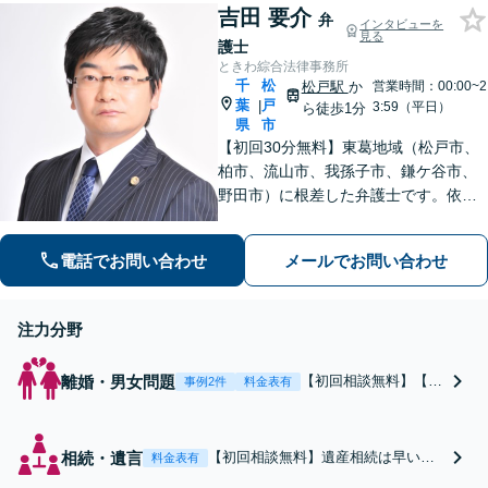
倫相談は初回0円】
吉田 要介
弁
インタビューを
【千葉県全域対応】
見る
護士
ときわ綜合法律事務所
千
松
松戸駅
か
営業時間：00:00~2
葉
戸
|
3:59（平日）
ら徒歩1分
県
市
【初回30分無料】東葛地域（松戸市、
柏市、流山市、我孫子市、鎌ケ谷市、
野田市）に根差した弁護士です。依頼
者のご意向を確認の上、徹底して案件
の解決に当たります。離婚・交通事
電話でお問い合わせ
メールでお問い合わせ
故・債務整理をはじめとする諸問題に
お困りの際はまずはご相談下さい。
注力分野
離婚・男女問題
【初回相談無料】【松
事例2件
料金表有
戸駅徒歩１分】【土
日・夜間対応可】【秘
密厳守】離婚・男女問
相続・遺言
【初回相談無料】遺産相続は早い段
料金表有
題と一口で言っても話
階で方策を考えることが、その後の