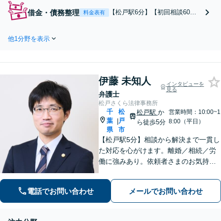
況や重篤な怪我に対し、的確な解決策
借金・債務整理
【松戸駅6分】【初回相談60分
料金表有
をご提供いたします。補助金の有無な
無料】【WEB面談可】「詐欺被
ど、各種支援制度のご案内を含めた包
害による借金問題はお任せくだ
括的なサポート【休日・夜間相談可】
他1分野を表示
さい」投資詐欺・副業詐欺によ
る被害など、複雑な事情を抱え
た借金問題について豊富な解決
実績あり「経済的負担を軽減す
伊藤 未知人
る柔軟な料金体系」【休日・夜
インタビューを
見る
間相談可】
弁護士
松戸さくら法律事務所
千
松
松戸駅
か
営業時間：10:00~1
葉
戸
|
8:00（平日）
ら徒歩5分
県
市
【松戸駅5分】相談から解決まで一貫し
た対応を心がけます。離婚／相続／労
働に強みあり。依頼者さまのお気持ち
に寄り添い、一人ひとりに合った解決
策をご提案。前向きな気持ちになれる
電話でお問い合わせ
メールでお問い合わせ
ようサポートします。【初回相談無
料】【夜間・休日相談可能】