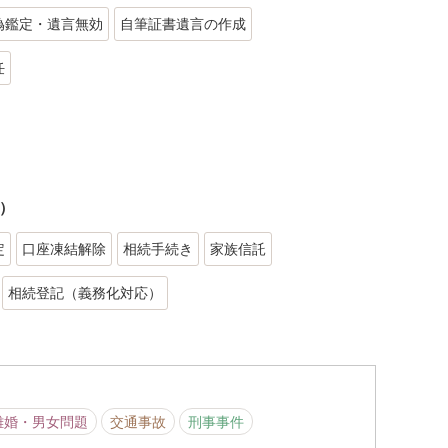
偽鑑定・遺言無効
自筆証書遺言の作成
任
）
定
口座凍結解除
相続手続き
家族信託
相続登記（義務化対応）
離婚・男女問題
交通事故
刑事事件