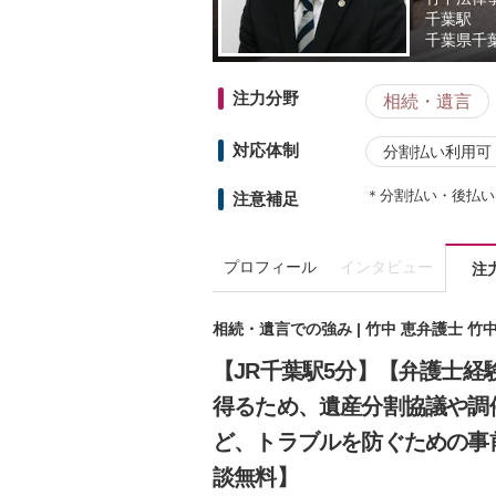
千葉駅
千葉県
千
注力分野
相続・遺言
対応体制
分割払い利用可
＊分割払い・後払い
注意補足
プロフィール
インタビュー
注
相続・遺言での強み | 竹中 恵弁護士 竹
【JR千葉駅5分】【弁護士経
得るため、遺産分割協議や調
ど、トラブルを防ぐための事
談無料】