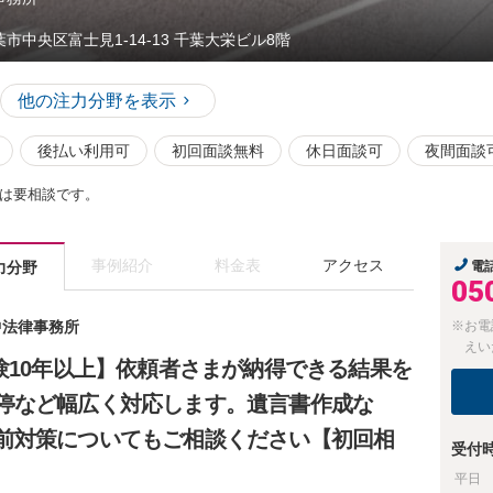
葉市中央区富士見1-14-13 千葉大栄ビル8階
他の注力分野を表示
後払い利用可
初回面談無料
休日面談可
夜間面談
は要相談です。
事例紹介
料金表
アクセス
力分野
電
05
中法律事務所
※お電
えい
験10年以上】依頼者さまが納得できる結果を
停など幅広く対応します。遺言書作成な
前対策についてもご相談ください【初回相
受付
平日