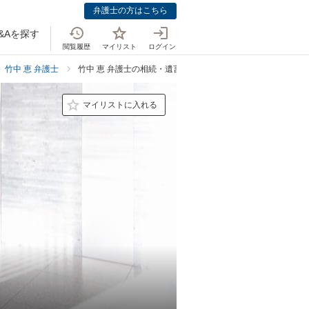
弁護士の方はこちら
&Aを探す
閲覧履歴
マイリスト
ログイン
竹中 恵 弁護士
竹中 恵 弁護士の相続・遺言での強み
マイリストに入れる