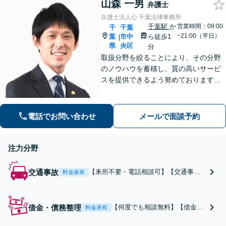
山森 一男
チェックなど、お困り
弁護士
の際は、ぜひご相談く
弁護士法人心 千葉法律事務所
ださい。【初回面談30
千葉駅
か
営業時間：09:00
千
千葉
分無料】【電話相談
~21:00（平日）
葉
市中
ら徒歩1
|
可】
県
央区
分
取扱分野を絞ることにより、その分野
のノウハウを蓄積し、質の高いサービ
スを提供できるよう努めております。
全力でサポートさせていただきますの
で、お困りの際はご相談ください。
電話でお問い合わせ
メールで面談予約
注力分野
交通事故
【来所不要・電話相談可】【交通事
料金表有
故“解決実績”累計35,000件超】【相談
料・着手金 原則0円】電話のみで、ご相
談から後遺障害申請、示談交渉までさ
借金・債務整理
【何度でも相談無料】【借金問
料金表有
せていただくことができます。交通事
題の“解決実績”累計20,000件
故を集中的に取り扱っている弁護士が