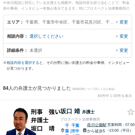
や休日面談に対応している弁護士も掲載中。相談内容を絞り込むことで、料金
表や事例、インタビュー有無が表示できます。特にプロスペクト法律事務所の
坂口 靖弁護士や竹中法律事務所の竹中 恵弁護士、星空法律事務所の堀井 孝弘
弁護士のプロフィール情報や弁護士費用、強みなどが注目されています。離婚
エリア
千葉県、千葉市中央区、千葉市花見川区、千葉市稲毛区、千葉市若葉区、千葉市緑区、千葉市美浜区
変更
や相続、交通事故から不動産、ネットトラブル、企業法務まで幅広く取り扱う
弁護士が多数。こんな法律相談をお持ちの方は是非ご利用ください。千葉市で
相談内容
選択してください
変更
土日や夜間に発生した不倫慰謝料トラブルを今すぐに弁護士に相談したい』
『交通事故の過失割合や後遺障害のトラブル解決の実績豊富な近くの弁護士を
検索したい』『初回相談無料で自己破産や債務整理を法律相談できる千葉市内
詳細条件
未選択
変更
の弁護士に相談予約したい』などでお困りの相談者さんにおすすめです。
※
相談内容を選択する
と、その分野に強い弁護士の料金や事例、インタビュー
が見つかります。
84
人の弁護士が見つかりました
(検索結果について詳しくは
こちら
)
84件中 1-30件を表示
坂口 靖
弁護士
プロスペクト法律事務所
葭川公園駅
営業時間：07:00
千
千葉
~23:00（平日）
葉
市中
から徒歩5
|