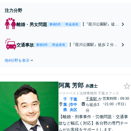
注力分野
離婚・男女問題
【『葭川公園駅』徒歩
事例5件
料金表有
2 分】【来所・オンラ
イン法律相談30分無料
｜土日祝日相談予約受
交通事故
【『葭川公園駅』徒歩 2 分】
事例3件
料金表有
付｜WEB相談可能】
着手金・相談料0円｜成功報酬
慰謝料請求/財産分与/
制｜弁護士費用後払い｜電話2
親権/養育費/親子交流
他4分野を表示
4H｜土日祝日｜保険会社との
（面会交流）/別居な
交渉・賠償金額の増額はお任
ど、安心の解決策をご
せください
提案いたします
阿萬 芳郎
弁護士
ベリーベスト法律事務所 千葉オフィス
千葉駅
か
営業時間：09:30
千
千葉
~21:00（平日）
葉
市中
ら徒歩3
|
県
央区
分
【離婚・刑事事件・労働問題・交通事
故など幅広く対応】各分野の専門チー
ムがお客様をサポートします。