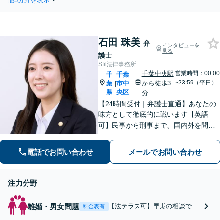
他3分野を表示
消費者被害分野に注
頼者に寄り添った対応
力し、10年間弁護
を心がけ、他事務所で
士として活動してき
難しいと言われた事案
ました。訪問販売／
も依頼者と二人三脚で
石田 珠美
電話勧誘販売／マル
弁
インタビューを
解決へと導きます。
見る
チ商法／その他悪徳
護士
商法に幅広く対応。
Sfil法律事務所
契約解除、返金、回
千葉中央駅
営業時間：00:00
千
千葉
収に尽力します。
~23:59（平日）
葉
市中
から徒歩3
|
県
央区
分
【24時間受付｜弁護士直通】あなたの
味方として徹底的に戦います【英語
可】民事から刑事まで、国内外を問わ
ず幅広くサポート【IT講師経験／デジ
タル証拠・資産対応】ソーシャルワー
電話でお問い合わせ
メールでお問い合わせ
カー兼司法書士と連携【法テラス・WE
B面談可】【都内面談可】
注力分野
離婚・男女問題
【法テラス可】早期の相談で
料金表有
「損のない」解決へ！国際離婚