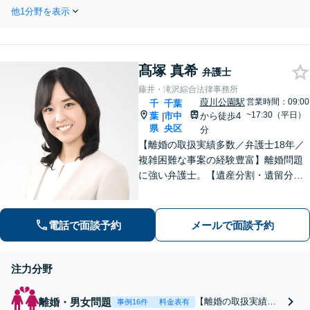
超】当法人では、プロは、結果
全力でサポート！
他1分野を表示
を出すことはもちろん、無駄を
省き、スピードを上げ、コスト
を下げることも大事だと考え、
品質を落とすことなく、費用を
髙塚 真希
可能な限り安くすることにこだ
弁護士
わります。
藤井・滝沢綜合法律事務所
葭川公園駅
営業時間：09:00
千
千葉
~17:30（平日）
葉
市中
から徒歩4
|
県
央区
分
【離婚の取扱実績多数／弁護士18年／
複雑困難な事案の経験豊富】離婚問題
に強い弁護士。【遺産分割・遺留分・
遺言作成／家族親族のトラブル解決・
予防】◉オンライン相談可◉ お客さまに
寄り添って的確にアドバイスし、最善
電話で面談予約
メールで面談予約
の解決に導きます。【千葉駅徒歩13
分】
注力分野
離婚・男女問題
【離婚の取扱実績多
事例16件
料金表有