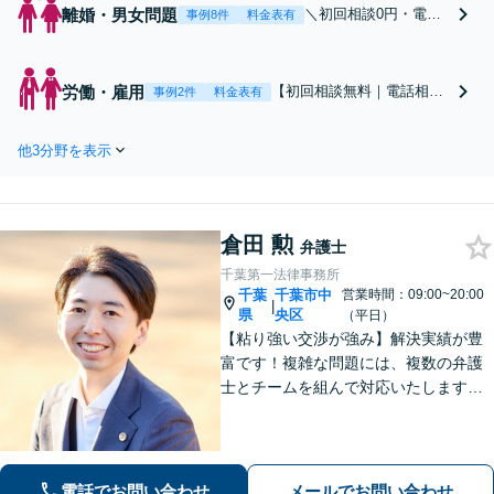
離婚・男女問題
＼初回相談0円・電話
事例8件
料金表有
相談可／不倫の慰謝料
請求や財産分与、熟年
離婚など、幅広い実績
労働・雇用
【初回相談無料｜電話相談
事例2件
料金表有
あり！相談者さまにと
可】【千葉駅4分】【労働
って有利な解決となる
問題対策委員会に所属】
よう誠心誠意サポー
他3分野を表示
「労基に断られても諦めな
ト。離婚を悩まれてい
いでください。弁護士だか
る段階でもOK【オン
らできる解決策がありま
ライン相談】お気軽に
す」レスポンス◎。不当解
ご相談ください【子連
倉田 勲
雇、未払い残業代の請求、
弁護士
れ相談可】
退職勧奨、退職トラブルな
千葉第一法律事務所
ど【オンライン面談OK】
千葉
千葉市中
営業時間：09:00~20:00
|
県
央区
（平日）
【粘り強い交渉が強み】解決実績が豊
富です！複雑な問題には、複数の弁護
士とチームを組んで対応いたします。
【安心・分かりやすい料金体系】些細
なお悩みにも、丁寧に寄り添い、不安
を軽減します。まずはお気軽にご相談
ください。
電話でお問い合わせ
メールでお問い合わせ