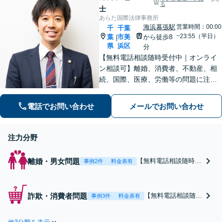
に関するご相談も注力
る
柔軟に対応します【休日／
士
夜間面談OK】
あらた国際法律事務所
海浜幕張駅
営業時間：00:00
千
千葉
~23:55（平日）
葉
市美
から徒歩8
|
県
浜区
分
【無料電話相談随時受付中｜オンライ
ン相談可】離婚、消費者、不動産、相
続、国際、医療、労働等の問題に注力
し、10年間弁護士として活動してきま
した。相談者・依頼者に寄り添った対
電話でお問い合わせ
メールでお問い合わせ
応を心がけ、他事務所で難しいと言わ
れた事案も依頼者と二人三脚で解決に
導きます。
注力分野
離婚・男女問題
【無料電話相談随時受
事例2件
料金表有
付中｜オンライン相談
可｜男性側・女性側と
もに対応】離婚・男女
詐欺・消費者問題
【無料電話相談随時
事例3件
料金表有
問題に注力し、10年間
受付中｜オンライン
弁護士として活動して
相談可】詐欺被害・
きました。相談者・依