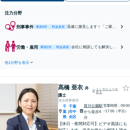
注力分野
刑事事件
迅速に接見します！「ご家族
事例4件
料金表有
が逮捕された」「在宅で捜査
を受けている」等、犯罪の種
類問わずお任せください。示
労働・雇用
会社に相談しても解決しな
事例1件
料金表有
談交渉や身柄解放へ向け、元
いハラスメントや未払い残
の生活を取り戻すために全力
業代請求、不当解雇、労災
を尽くします。まずはご相談
他1分野を表示
でお悩みの方へ。弁護士が
ください【事前予約で休日・
代理人として交渉します。
夜間面談可】
あなたの平穏な日常を取り
戻すために尽力します。お
髙橋 亜衣
気軽にご連絡ください。
弁
インタビューを
見る
【事前予約で休日・夜間面
護士
談可】
渚法律事務所
葭川公園駅
営業時間：09:00
千
千葉
~17:00（平日）
葉
市中
から徒歩4
|
県
央区
分
【休日・夜間対応可】ビデオ面談にも