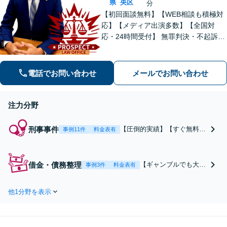
県
央区
分
【初回面談無料】【WEB相談も積極対
応】【メディア出演多数】【全国対
応・24時間受付】 無罪判決・不起訴多
数の“実力派”弁護士が直接対応！刑事弁
護に精通し、圧倒的な交渉力で最善の
結果へ。粘り強く、鋭く、そして迅速
電話でお問い合わせ
メールでお問い合わせ
に。明朗な料金体系で安心サポート。
注力分野
刑事事件
【圧倒的実績】【すぐ無料電
事例11件
料金表有
話相談】無罪判決多数！★個
人で600件超の実績★「交渉
力・対応力に強み」示談交渉
借金・債務整理
【ギャンブルでも大丈
事例3件
料金表有
や早期釈放の実績も、さまざ
夫】債務整理のご相談
まな罪名で多数あります。著
も多数解決！寄り添い
名事件も過去担当あり【最短
他1分野を表示
ながら人生の再出発を
即日接見】【土日対応可】
サポート。借金の返済
【メディア出演・掲載多数】
が滞り、生活がままな
らないといったご相談