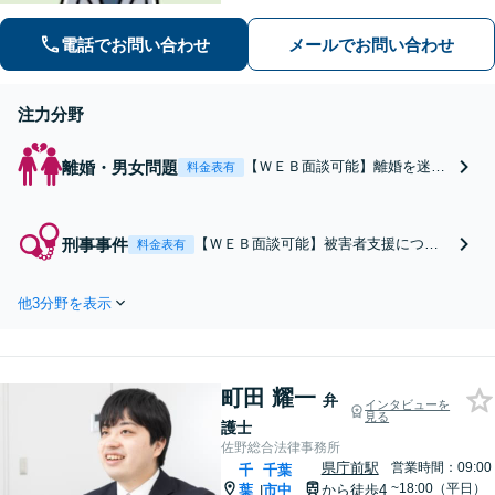
りやすい説明が強み。離婚・犯罪被害
者支援案件の豊富な経験で培った知見
電話でお問い合わせ
メールでお問い合わせ
でお話を十分にお聞きし、心に寄り添
い伴走します。まずは一度ご相談くだ
さい。
注力分野
離婚・男女問題
【ＷＥＢ面談可能】離婚を迷っ
料金表有
ている段階や紛争が顕在化して
いる段階でも、いつでもご相談
ください。親権（共同親権）、
刑事事件
【ＷＥＢ面談可能】被害者支援につい
料金表有
養育費、財産分与、慰謝料、面
て経験豊富な弁護士が、被害届・告訴
会交流、婚姻費用などに関する
状の提出から加害者側との示談交渉、
ご不安を軽減できるよう的確に
他3分野を表示
刑事裁判への参加、損害賠償請求まで
ご回答します。法テラスのご利
一貫して支援。被害に遭った方の心に
用も可能です。
寄り添う対応を徹底しています。一人
で抱え込まず、まずはご相談くださ
町田 耀一
い。
弁
インタビューを
見る
護士
佐野総合法律事務所
県庁前駅
営業時間：09:00
千
千葉
~18:00（平日）
葉
市中
から徒歩4
|