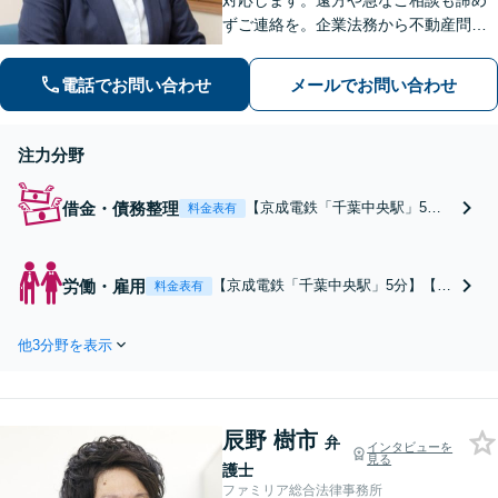
対応します。遠方や急なご相談も諦め
ずご連絡を。企業法務から不動産問
題、いじめなどの学校トラブル、借
金・債務整理など、オールラウンドに
電話でお問い合わせ
メールでお問い合わせ
対応します。特に労働関係の実績は豊
富です。【京成電鉄「千葉中央駅」5
分】
注力分野
借金・債務整理
【京成電鉄「千葉中央駅」5
料金表有
分】一人で悩まず、弁護士にご
相談ください。現状から逃れる
道筋をご提示いたします。自己
労働・雇用
【京成電鉄「千葉中央駅」5分】【労
料金表有
破産／個人再生／任意整理。債
働審判の実績多数】できるだけ禍根
務や生活状況を考慮し、できる
を残さずスピーディーな解決を目指
限り希望に沿った経済再建を目
他3分野を表示
します。残業代請求／不当解雇／退
指します。【休日・夜間・オン
職勧奨／セクハラ・パワハラ等お任
ライン相談対応】
せください【休日・夜間・オンライ
ン相談対応】
辰野 樹市
弁
インタビューを
見る
護士
ファミリア総合法律事務所