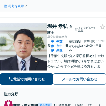
数。家賃滞納者に毅然とした態度で接し、
他3分野を表示
未納金の回収に尽力します。立ち退き案件
や相続にまつわる不動産トラブルにも対
応。【初回相談無料】
堀井 孝弘
弁
インタビューを
見る
護士
星空法律事務所
県庁前駅
営業時間：10:00
千
千葉
~19:00（平日）
葉
市中
から徒歩3
|
県
央区
分
【千葉中央駅7分／県庁前駅3分】金銭
トラブル、離婚問題で何をすればよい
のかわからず不安を抱える方も、まず
はお気軽にご相談ください。交通事
故：軽微に見えるケガでも、裁判基準
電話でお問い合わせ
メールでお問い合わせ
で算定すれば賠償額が大幅に増額され
る可能性があります【土・夜間のご相
談可】
注力分野
離婚・男女問題
【千葉中央駅、千葉駅】【女性
料金表有