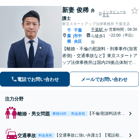
相談体制を提供し、安定した事業成長
にお力添えします【休日・夜間面談対
新妻 俊稀
弁
インタビューを
応】
見る
護士
東京スタートアップ法律事務所 千葉支店
千葉駅
か
営業時間：06:30
千
千葉
~22:00（平日）
葉
市中
ら徒歩1
|
県
央区
分
【離婚・不倫の慰謝料・刑事事件(加害
者側)・交通事故など】東京スタートア
ップ法律事務所は国内29拠点体制で全
国対応！【ご自宅からの電話相談にも
対応(法律相談は完全予約制)】各分野で
電話でお問い合わせ
メールでお問い合わせ
専門性の高い弁護士が寄り添い解決を
サポートします。
注力分野
離婚・男女問題
【不倫/慰謝料請求に
事例14件
料金表有
強い弁護士(したい方/
されている方)】不倫
慰謝料トラブルの相
交通事故
【交通事故に強い弁護士】【電話相談
料金表有
談は毎月100件以上、