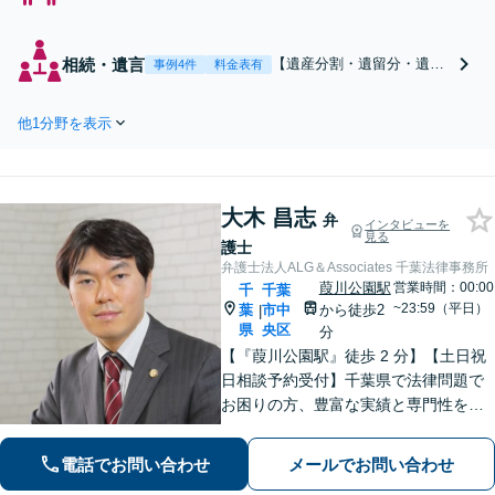
数／弁護士1８年】熟
年離婚、親権、財産
分与、慰謝料、ＤＶ
相続・遺言
【遺産分割・遺留分・遺言
事例4件
料金表有
保護命令等。複雑困
作成の取扱実績多数】弁護
難な事案の経験豊
士歴1８年。家裁の非常勤
富。家裁の非常勤裁
他1分野を表示
裁判官、調停委員の経験
判官、調停委員の経
有。複雑困難な事案の経験
験有。書籍執筆、セ
も豊富。心が重くなる相続
ミナー講師等、離婚
も、弁護士が寄り添って全
問題に強い弁護士。◉
大木 昌志
面的にサポート◉オンライ
弁
インタビューを
オンライン相談可◉
見る
ン相談可◉ 【千葉駅徒歩13
護士
【千葉駅徒歩13分】
分】
弁護士法人ALG＆Associates 千葉法律事務所
葭川公園駅
営業時間：00:00
千
千葉
~23:59（平日）
葉
市中
から徒歩2
|
県
央区
分
【『葭川公園駅』徒歩 2 分】【土日祝
日相談予約受付】千葉県で法律問題で
お困りの方、豊富な実績と専門性を持
つ弁護士が、ともに解決を目指しま
す。どうぞお気軽にご相談ください。
電話でお問い合わせ
メールでお問い合わせ