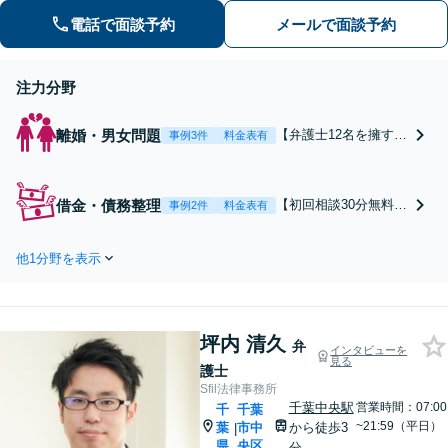
【債権回収】売掛金の回収はお任せ
電話で面談予約
メールで面談予約
【葭川公園駅5分／千葉中央駅10分】
注力分野
離婚・男女問題
【弁護士12名を擁する
事例3件
料金表有
老舗法律事務所】【初
回相談30分無料】【夜
間対応可】依頼者の方
借金・債務整理
【初回相談30分無料】
事例2件
料金表有
のお気持ちに寄り添っ
【弁護士12名を擁する
てじっくりお話を聞き
老舗法律事務所】自己
します。浮気・不倫の
他1分野を表示
破産・個人再生・任意
慰謝料・親権問題など
整理など、あなたに最
でお困りの方はご相談
適な解決策をご提案。
ください。地域に信頼
時効の援用も対応。法
されている歴史のある
坪内 清久
人破産のご相談も受け
弁
インタビューを
法律事務所です。
見る
付けております【夜間
護士
面談可】【完全個室】
Sfil法律事務所
【葭川公園駅5分／千
千葉中央駅
営業時間：07:00
千
千葉
葉中央駅10分】
~21:59（平日）
葉
市中
から徒歩3
|
県
央区
分