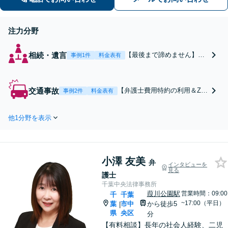
注力分野
相続・遺言
【最後まで諦めません】親
事例1件
料金表有
族間の交渉、複雑な手続
き、全て対応します！不利
な条件で合意してしまう前
交通事故
【弁護士費用特約の利用＆Zo
事例2件
料金表有
にご相談ください。【土
om相談可】【死亡・骨折・後
地・不動産】長期化してい
遺障害・むち打ち等】交通事
る問題もできる限り円滑な
他1分野を表示
故でご家族がなくなってしま
交渉へと導きます。事業承
った方やお怪我された方はま
継／相続放棄も対応可能。
ずご相談ください。ご自身で
【JR千葉駅近く】駐車場あ
の対応では損をしてしまうか
り
小澤 友美
もしれません。代わりに交
弁
インタビューを
見る
渉・手続きをし、負担を軽
護士
減。
千葉中央法律事務所
葭川公園駅
営業時間：09:00
千
千葉
~17:00（平日）
葉
市中
から徒歩5
|
県
央区
分
【有料相談】長年の社会人経験、二児