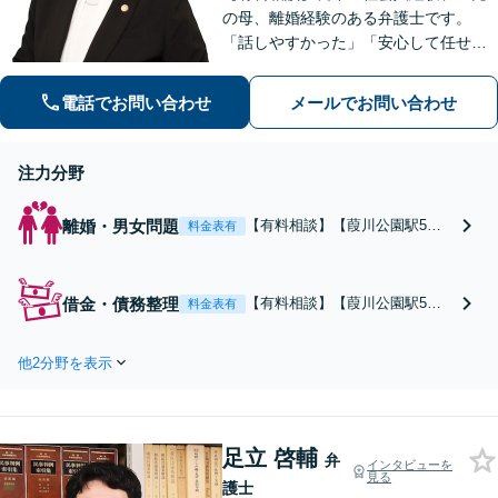
の母、離婚経験のある弁護士です。
「話しやすかった」「安心して任せら
れた」といったお声を頂戴していま
す。最後まで話を遮らずにお聞きし、
電話でお問い合わせ
メールでお問い合わせ
丁寧な対応を心がけます。お気軽にご
相談ください【JR千葉駅15分、葭川公
園駅5分】
注力分野
離婚・男女問題
【有料相談】【葭川公園駅5
料金表有
分】私も二児の母親で、離婚経
験があります。DV・モラハラ・
不倫などの慰謝料請求、離婚自
借金・債務整理
【有料相談】【葭川公園駅5
料金表有
体の請求など、幅広く対応。
分】何度もコミュニケーション
「人生はいつからでもやり直せ
を取り、お考えを確認しなが
ます！」笑顔に、ホッとできる
他2分野を表示
ら、進めます。破産や個人再
よう、親身に寄り添います【電
生、任意整理など。ご依頼後、
話・メール相談可】
すぐに取り立てを止めます。借
金から解放された人生に向け、
足立 啓輔
ご一緒に頑張りましょう【電
弁
インタビューを
見る
話・メール相談可】
護士