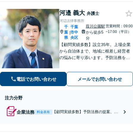
トップで提供【元文部科学省
ー対応】
ADRセンター勤務】不正競争
河邉 義大
防止法のご相談にも対応しま
弁護士
す。【顧問契約可】
河辺法律事務所
葭川公園駅
営業時間：09:00
千
千葉
~17:00（平日）
葉
市中
から徒歩5
|
県
央区
分
【顧問実績多数】設立35年。上場企業
から自治体まで、地域に根差し経営者
の悩みに寄り添います。予防法務を軸
に契約書から債権回収まで幅広く対
応。「いつでも相談できる」柔軟な体
制が好評です。豊富な実績に基づき、
電話でお問い合わせ
メールでお問い合わせ
貴社の安定運営を強力にサポート。
注力分野
企業法務
【顧問実績多数】予防法務の提案、各
料金表有
種契約書の作成およびチェック、債権
回収、不祥事対応など企業活動に関す
る幅広い法的サービスを提供。柔軟な