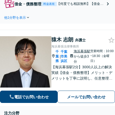
談から後遺障害申請、示談交渉までさ
借金・債務整理
【何度でも相談無料】【借金問
料金表有
せていただくことができます。交通事
題の“解決実績”累計20,000件
故を集中的に取り扱っている弁護士が
超】当法人では、プロは、結果
全力でサポート！
他1分野を表示
を出すことはもちろん、無駄を
省き、スピードを上げ、コスト
を下げることも大事だと考え、
品質を落とすことなく、費用を
猿木 志朗
可能な限り安くすることにこだ
弁護士
わります。
海浜幕張法律事務所
海浜幕張駅
営業時間：10:00
千
千葉
~18:30（金曜
葉
市美
から徒歩3
|
県
浜区
日）
分
【海浜幕張駅2分】3000人以上の解決
実績【借金・債務整理】メリット・デ
メリットを丁寧に説明し、任意整理・
個人再生・自己破産を検討します【刑
事事件】お問い合わせは原則翌営業日
以内に回答、電話は弁護士直通です
電話でお問い合わせ
メールでお問い合わせ
【休日・夜間面談は事前予約】
注力分野