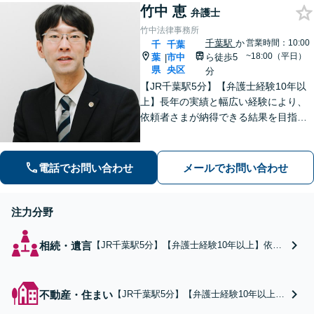
竹中 恵
もお受けいたします。
弁護士
自己破産、個人再生、
竹中法律事務所
任意整理から、最適な
千葉駅
か
営業時間：10:00
千
千葉
方法を一緒に考えまし
~18:00（平日）
葉
市中
ら徒歩5
|
ょう【分割払い可】
県
央区
分
【JR千葉駅5分】【弁護士経験10年以
上】長年の実績と幅広い経験により、
依頼者さまが納得できる結果を目指し
て尽力します【相続・遺言】遺産分割
協議や調停など対応【不動産・住ま
い】オーナーの方からの案件を解決し
電話でお問い合わせ
メールでお問い合わせ
た実績多数【初回相談無料】
注力分野
相続・遺言
【JR千葉駅5分】【弁護士経験10年以上】依頼
者さまが納得できる結果を得るため、遺産分割
協議や調停など幅広く対応します。遺言書作成
など、トラブルを防ぐための事前対策について
不動産・住まい
【JR千葉駅5分】【弁護士経験10年以上】
もご相談ください【初回相談無料】
オーナーの方からの案件を解決した実績多