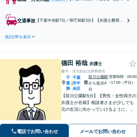
側の離婚に注力】離婚したい、
不貞相手への慰謝料を請求した
い、養育費を請求したい。相談
交通事故
【千葉中央駅7分／県庁前駅3分】【弁護士費用特
者様の希望をお聴きしたうえ
約利用可】「アクセス抜群／相談しやすい環境を
で、最善の方法を提示します。
完備」軽微に見えるケガでも、裁判基準で算定す
まずはお気軽にご相談ください
他2分野を表示
れば賠償額が大幅に増額される可能性がありま
【午後5時以降、休日相談可】
す。主婦やパートの方の休業損害請求なども私に
お任せください。
德田 裕哉
弁護士
藤井・滝沢綜合法律事務所
葭川公園駅
営業時間：09:00
千
千葉
~17:00（平日）
葉
市中
から徒歩4
|
県
央区
分
【葭川公園駅5分】【男性・女性両方の
弁護士が在籍】相談者さまが少しでも
元の生活に向かっていけるように、最
大限尽力させていただきます。まずは
お気軽にご相談ください。【事前予約
で休日・夜間面談可】【完全個室】
電話でお問い合わせ
メールでお問い合わせ