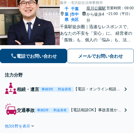
藤井・滝沢綜合法律事務所
葭川公園駅
営業時間：09:00
千
千葉
~21:00（平日）
葉
市中
から徒歩4
|
県
央区
分
千葉駅徒歩圏｜迅速なレスポンスで、
あなたの不安を「安心」に。 経営者の
「孤独」も、個人の「悩み」も、法務
と経営の視点で解決します。 【企業法
務】法務と経営のダブル顧問 【労働問
電話でお問い合わせ
メールでお問い合わせ
題】不当解雇・残業代請求 【債務整
理】明日からの督促をストップ
注力分野
相続・遺言
【電話・オンライン相談
事例3件
料金表有
可】相続の「不安」を「安
心」に。 ご家族の「未来」
を見据えた円満相続を目指
交通事故
【電話相談OK】事故直後から
事例2件
料金表有
します。
等級認定、裁判まで一貫して
サポートします！煩わしい保
他3分野を表示
険会社との交渉もお任せくだ
さい【弁護士費用特約利用