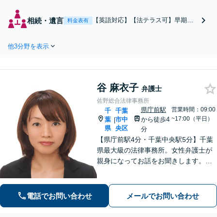
／SNS絡みの男女問題等、複雑
な事案にも強い。相手の態度に
相続・遺言
【英語対応】【法テラス可】早期の
料金表有
屈せず、あなたの主張を徹底的
相談で「円満相続」実現へ！国際相
に伝えます！元塾講師の弁護士
続／デジタル遺産など、複雑な事案
が、お子様の気持ちも丁寧にサ
他3分野を表示
もお任せ。あなたの主張をしっかり
ポート【WEB面談可】【24時間
伝え、全員が納得できる解決を目指
受付】
します。ソーシャルワーカー兼司法
書士と連携【WEB面談可】【24時間
谷 麻衣子
受付】
弁護士
佐野総合法律事務所
県庁前駅
営業時間：09:00
千
千葉
~17:00（平日）
葉
市中
から徒歩4
|
県
央区
分
【県庁前駅4分・千葉中央駅5分】千葉
県最大級の法律事務所。女性弁護士が
親身になってお話をお聞きします。不
動産トラブル／債権回収／債務整理な
ど身近な法律トラブルはお任せくださ
い。【初回相談30分無料】【夜間・休
電話でお問い合わせ
メールでお問い合わせ
日の相談可能】