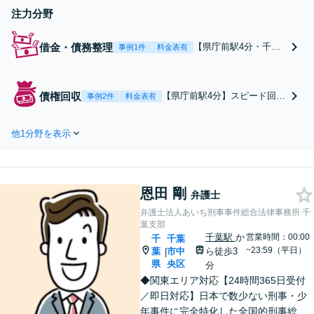
注力分野
借金・債務整理
【県庁前駅4分・千葉
事例1件
料金表有
中央駅5分】自己破
産・任意整理・個人再
生など、依頼者さまの
債権回収
【県庁前駅4分】スピード回収
事例2件
料金表有
ご状況に合わせて最適
に自信あり。「請負代金の回
な手段で解決いたしま
収ができない」「友人に100万
す。いち早くトラブル
他1分野を表示
円を貸したが返ってこない」
から解放されるよう、
等お困りの際は、ご連絡を。
迅速かつ丁寧な対応を
弁護士に依頼することで、債
心がけます。【初回相
権回収の実現性が高まりま
談30分無料】【電話相
恩田 剛
す。【初回相談30分無料】
弁護士
談実施中】
【電話相談実施中】
弁護士法人あいち刑事事件総合法律事務所 千
葉支部
千葉駅
か
営業時間：00:00
千
千葉
~23:59（平日）
葉
市中
ら徒歩3
|
県
央区
分
◆関東エリア対応【24時間365日受付
／即日対応】日本で数少ない刑事・少
年事件に完全特化した全国的刑事総合