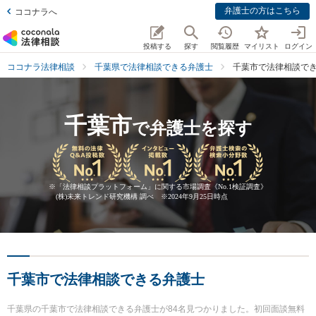
弁護士の方はこちら
ココナラへ
投稿する
探す
閲覧履歴
マイリスト
ログイン
ココナラ法律相談
千葉県で法律相談できる弁護士
千葉市で法律相談で
千葉市
で弁護士を探す
※
「法律相談プラットフォーム」に関する市場調査《No.1検証調査》
(株)未来トレンド研究機構 調べ ※2024年9月25日時点
千葉市で法律相談できる弁護士
千葉県の千葉市で法律相談できる弁護士が84名見つかりました。初回面談無料