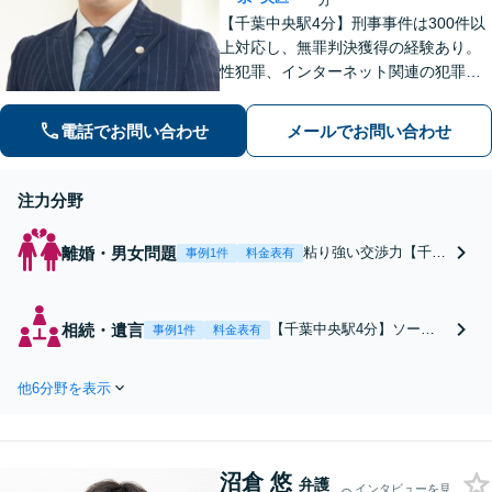
【千葉中央駅4分】刑事事件は300件以
上対応し、無罪判決獲得の経験あり。
性犯罪、インターネット関連の犯罪な
ど様々対応可。離婚問題は慰謝料・財
産分与・親権・養育費などご相談くだ
電話でお問い合わせ
メールでお問い合わせ
さい。他にも、ネットトラブル、労働
雇用、企業法務など幅広く対応いたし
ます
注力分野
離婚・男女問題
粘り強い交渉力【千葉
事例1件
料金表有
中央駅4分】「傾聴」
の姿勢を大切に、わか
りやすく方針をご説明
相続・遺言
【千葉中央駅4分】ソーシ
事例1件
料金表有
します。【社会福祉士
ャルワーカー兼司法書士在
と連携可能】カウンセ
籍の事務所で相続問題をト
リング依頼なども多く
他6分野を表示
ータルサポート。「傾聴」
受けており、依頼者様
を大切に、わかりやすく方
の「生きづらさ」の解
針を説明します。福祉施設
決に役立っておりま
入所中、入院中、体が不自
す。元塾講師・お子様
沼倉 悠
由な方は、出張相談なども
弁護
インタビューを見