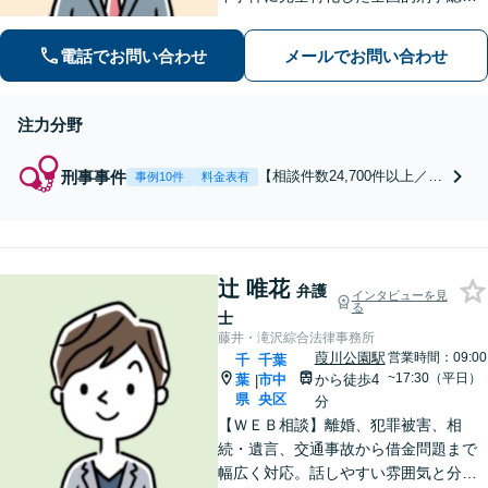
法律事務所！相談件数24,700件以上、
不起訴・無罪獲得2,800件以上、多数の
電話でお問い合わせ
メールでお問い合わせ
釈放保釈実績で依頼者の社会復帰を強
力に弁護します。
注力分野
刑事事件
【相談件数24,700件以上／24
事例10件
料金表有
時間365日受付／即日対応】
刑事・少年事件に完全特化し
たリーディングファームで、
冤罪事件から重大事件の弁護
辻 唯花
まで豊富な経験と解決実績！
弁護
インタビューを見
窃盗・詐欺・暴行・傷害・痴
る
士
漢・盗撮・薬物犯罪など幅広
藤井・滝沢綜合法律事務所
い分野に対応可能です！
葭川公園駅
営業時間：09:00
千
千葉
~17:30（平日）
葉
市中
から徒歩4
|
県
央区
分
【ＷＥＢ相談】離婚、犯罪被害、相
続・遺言、交通事故から借金問題まで
幅広く対応。話しやすい雰囲気と分か