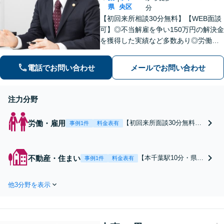
県
央区
分
【初回来所相談30分無料】【WEB面談
可】◎不当解雇を争い150万円の解決金
を獲得した実績など多数あり◎労働、
不動産、離婚・男女問題などに対応。1
件1件、真摯に向き合うことを大切に、
電話でお問い合わせ
メールでお問い合わせ
丁寧なリーガルサービスを提供。ぜひ
ご相談ください。【県庁前駅4分】
注力分野
労働・雇用
【初回来所面談30分無料】
事例1件
料金表有
◎不当解雇を争い150万円
の解決金を獲得した実績な
ど多数あり◎不当解雇や残
不動産・住まい
【本千葉駅10分・県庁
事例1件
料金表有
業代未払いのお悩みをスム
前駅4分】【オーナー
ーズに解決へ！【電話相談
さまの立ち退きのご相
可】お一人で抱え込まず、
他3分野を表示
談に注力！解決実績多
一緒に解決を目指しましょ
数あり】借主側との交
う【本千葉駅10分・県庁前
渉、立退料の減額、立
駅4分】
ち退き通知書の作成・