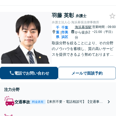
可】「後遺障害の等級認定に
精通／異議申し立ての対応」
羽藤 英彰
通院に関するアドバイスも！
弁護士
【休日・夜間面談可】
弁護士法人心 海浜幕張法律事務所
海浜幕張駅
営業時間：09:00
千
千葉
~21:00（平日）
葉
市美
から徒歩2
|
県
浜区
分
取扱分野を絞ることにより、その分野
のノウハウを蓄積し、質の高いサービ
スを提供できるよう努めております。
全力でサポートさせていただきますの
で、お困りの際はご相談ください。
電話でお問い合わせ
メールで面談予約
注力分野
交通事故
【来所不要・電話相談可】【交通事
料金表有
故“解決実績”累計35,000件超】【相談
料・着手金 原則0円】電話のみで、ご相