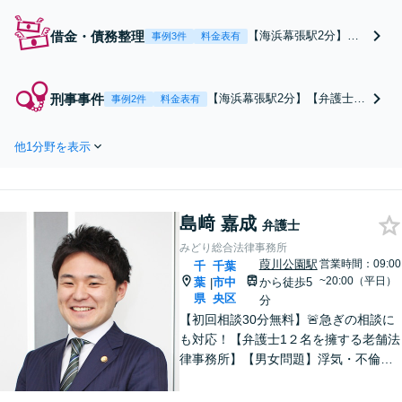
借金・債務整理
【海浜幕張駅2分】【1
事例3件
料金表有
000件以上の実績】依
頼者さまの状況や業者
の特徴を踏まえて任意
刑事事件
【海浜幕張駅2分】【弁護士直
事例2件
料金表有
整理・個人再生・自己
通の電話】スピード重視で対
破産を検討【メリッ
応。お問い合わせには原則翌
ト・デメリットを分か
他1分野を表示
営業日以内には回答します
りやすく説明】誤解を
【性犯罪に強い】示談交渉で
解くためにも、不明点
起訴回避を目指します。守秘
はお気軽にご相談くだ
義務があるため、遠慮なくご
さい【初回面談無料】
島﨑 嘉成
相談ください【日曜面談可】
弁護士
【分割払い可】
【原則初回面談無料】
みどり総合法律事務所
葭川公園駅
営業時間：09:00
千
千葉
~20:00（平日）
葉
市中
から徒歩5
|
県
央区
分
【初回相談30分無料】🚨急ぎの相談に
も対応！【弁護士1２名を擁する老舗法
律事務所】【男女問題】浮気・不倫の
慰謝料・親権問題などご相談ください
【借金問題】最適な債務整理をご提案