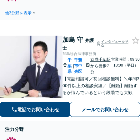
でご契約まで対応可/来所不要】【1000
慰謝料問題でお困り
件以上の実績】保険会社との賠償金増
の方はご相談・解決
他3分野を表示
額交渉や後遺障害認定に詳しい弁護士
実績の豊富な弁護士
が在籍。まずはお気軽にお問合せ下さ
による無料相談をご
い。【千葉駅徒歩1分】
利用ください。【不
倫相談は初回0円】
加島 守
弁護
インタビューを見
【千葉県全域対応】
る
士
加島総合法律事務所
京成千葉駅
営業時間：09:30
千
千葉
~18:00（平日）
葉
市中
から徒歩2
|
県
央区
分
【電話相談可／初回相談無料】＼年間3
00件以上の相談実績／【離婚】離婚す
るか悩んでいるという段階でも大歓迎
です。不倫問題、慰謝料請求も対応
【労働事件】残業代、不当解雇【刑事
電話でお問い合わせ
メールでお問い合わせ
事件】道交法違反、条例違反、盗撮
罪、逮捕などもご相談ください。【千
葉駅4分】
注力分野