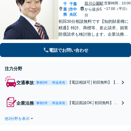
葭川公園駅
営業時間：10:00
千
千葉
~17:00（平日）
葉
市中
から徒歩5
|
県
央区
分
初回30分相談無料です【知的財産権に
精通】特許、商標等、差止請求、損害
賠償請求も検討致します。企業法務・
顧問契約・刑事事件・離婚・相続・不
動産など分野の区別なく、複雑・特殊
電話でお問い合わせ
な事案でも全力で対応します。千葉県
内に限らず、関東エリア内であれば出
張可
注力分野
交通事故
【電話相談可│初回無料】【加
事例3件
料金表有
害者側に特化】依頼者さまと
ご家族の不安を取り除くた
め、親身な対応やアフターケ
企業法務
【電話面談OK│初回無料】
事例1件
料金表有
アに注力しています【死亡事
【弁理士資格あり】知的財産
故・重傷事故の実績多数】後
（特許権・商標権・著作権
遺症の症状固定に納得がいか
他3分野を表示
等）に強い！登録・申請業務
ない場合はご相談ください
から交渉・訴訟まで、ワンス
【夜間面談可】【バリアフリ