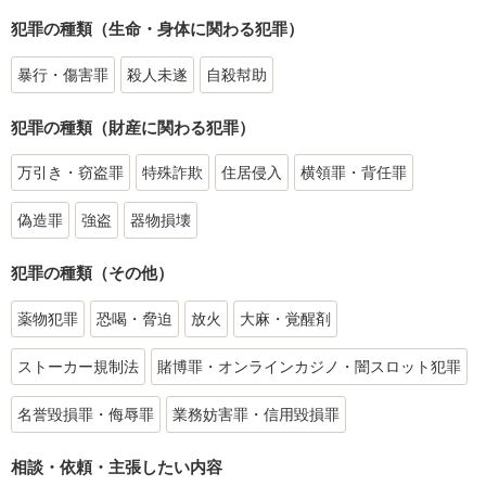
犯罪の種類（生命・身体に関わる犯罪）
暴行・傷害罪
殺人未遂
自殺幇助
犯罪の種類（財産に関わる犯罪）
万引き・窃盗罪
特殊詐欺
住居侵入
横領罪・背任罪
偽造罪
強盗
器物損壊
犯罪の種類（その他）
薬物犯罪
恐喝・脅迫
放火
大麻・覚醒剤
ストーカー規制法
賭博罪・オンラインカジノ・闇スロット犯罪
名誉毀損罪・侮辱罪
業務妨害罪・信用毀損罪
相談・依頼・主張したい内容