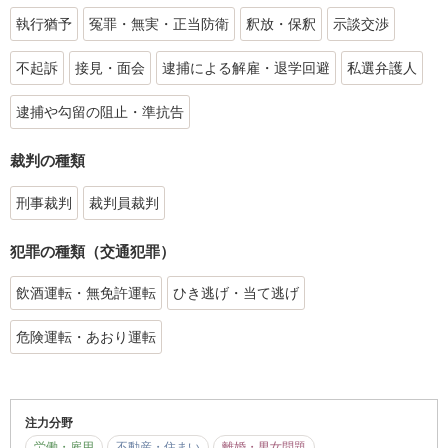
執行猶予
冤罪・無実・正当防衛
釈放・保釈
示談交渉
不起訴
接見・面会
逮捕による解雇・退学回避
私選弁護人
逮捕や勾留の阻止・準抗告
裁判の種類
刑事裁判
裁判員裁判
犯罪の種類（交通犯罪）
飲酒運転・無免許運転
ひき逃げ・当て逃げ
危険運転・あおり運転
注力分野
労働・雇用
不動産・住まい
離婚・男女問題