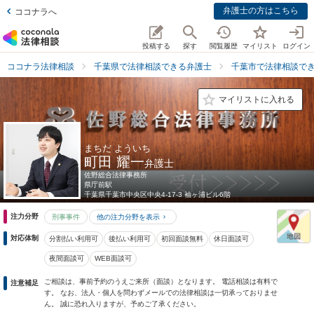
弁護士の方はこちら
ココナラへ
投稿する
探す
閲覧履歴
マイリスト
ログイン
ココナラ法律相談
千葉県で法律相談できる弁護士
千葉市で法律相談で
マイリストに入れる
まちだ よういち
町田 耀一
弁護士
佐野総合法律事務所
県庁前駅
千葉県
千葉市中央区中央4-17-3 袖ヶ浦ビル6階
注力分野
刑事事件
他の注力分野を表示
対応体制
分割払い利用可
後払い利用可
初回面談無料
休日面談可
夜間面談可
WEB面談可
ご相談は、事前予約のうえご来所（面談）となります。 電話相談は有料で
注意補足
す。 なお、法人・個人を問わずメールでの法律相談は一切承っておりませ
ん。 誠に恐れ入りますが、予めご了承ください。