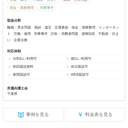
借金・債務整理
刑事事件
取扱分野
離婚・男女問題
相続・遺言
交通事故
借金・債務整理
インターネッ
ト
労働・雇用
刑事事件
詐欺・消費者問題
債権回収
不動産・住ま
い
企業法務
対応体制
分割払い利用可
後払い利用可
初回面談無料
休日面談可
夜間面談可
WEB面談可
所属弁護士会
千葉県
￥
事例を見る
料金表を見る