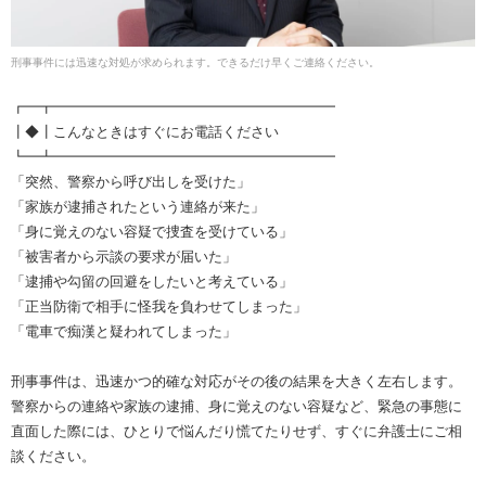
刑事事件には迅速な対処が求められます。できるだけ早くご連絡ください。
┏━┳━━━━━━━━━━━━━━━━━━━━
┃◆┃こんなときはすぐにお電話ください
┗━┻━━━━━━━━━━━━━━━━━━━━
「突然、警察から呼び出しを受けた」
「家族が逮捕されたという連絡が来た」
「身に覚えのない容疑で捜査を受けている」
「被害者から示談の要求が届いた」
「逮捕や勾留の回避をしたいと考えている」
「正当防衛で相手に怪我を負わせてしまった」
「電車で痴漢と疑われてしまった」
刑事事件は、迅速かつ的確な対応がその後の結果を大きく左右します。
警察からの連絡や家族の逮捕、身に覚えのない容疑など、緊急の事態に
直面した際には、ひとりで悩んだり慌てたりせず、すぐに弁護士にご相
談ください。