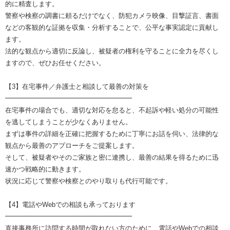
的に精査します。
警察や検察の調書に頼るだけでなく、防犯カメラ映像、目撃証言、書面
などの客観的な証拠を収集・分析することで、公平な事実認定に貢献し
ます。
法的な観点から適切に反論し、被疑者の権利を守ることに全力を尽くし
ますので、ぜひお任せください。
【3】在宅事件／弁護士と相談して最善の対策を
━━━━━━━━━━━━━━━━━━━
在宅事件の場合でも、適切な対応を怠ると、不起訴や軽い処分の可能性
を逃してしまうことが少なくありません。
まずは事件の詳細を正確に把握するために丁寧にお話を伺い、法律的な
観点から最善のアプローチをご提案します。
そして、被疑者やそのご家族と密に連携し、最善の結果を得るために迅
速かつ戦略的に動きます。
状況に応じて警察や検察とのやり取りも代行可能です。
【4】電話やWebでの相談も承っております
━━━━━━━━━━━━━━━━━━━
直接事務所に訪問する時間が取れない方のために、電話やWebでの相談