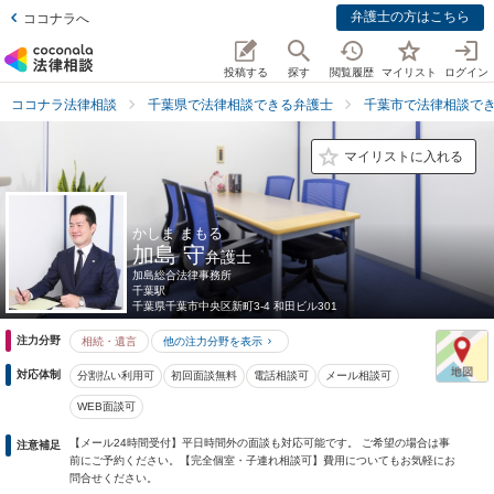
弁護士の方はこちら
ココナラへ
投稿する
探す
閲覧履歴
マイリスト
ログイン
ココナラ法律相談
千葉県で法律相談できる弁護士
千葉市で法律相談で
マイリストに入れる
かしま まもる
加島 守
弁護士
加島総合法律事務所
千葉駅
千葉県
千葉市中央区新町3-4 和田ビル301
注力分野
相続・遺言
他の注力分野を表示
対応体制
分割払い利用可
初回面談無料
電話相談可
メール相談可
WEB面談可
【メール24時間受付】平日時間外の面談も対応可能です。 ご希望の場合は事
注意補足
前にご予約ください。【完全個室・子連れ相談可】費用についてもお気軽にお
問合せください。