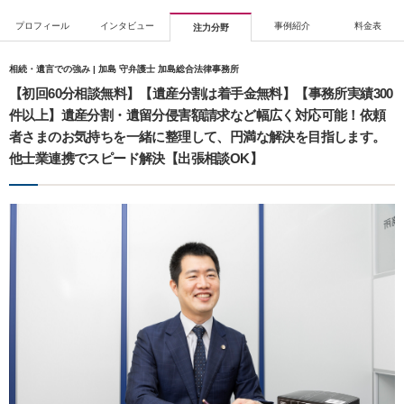
プロフィール
インタビュー
事例紹介
料金表
注力分野
相続・遺言での強み | 加島 守弁護士 加島総合法律事務所
【初回60分相談無料】【遺産分割は着手金無料】【事務所実績300
件以上】遺産分割・遺留分侵害額請求など幅広く対応可能！依頼
者さまのお気持ちを一緒に整理して、円満な解決を目指します。
他士業連携でスピード解決【出張相談OK】