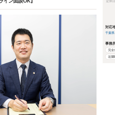
ライン面談OK】
定休
対応
千葉県
事務
完全
近隣