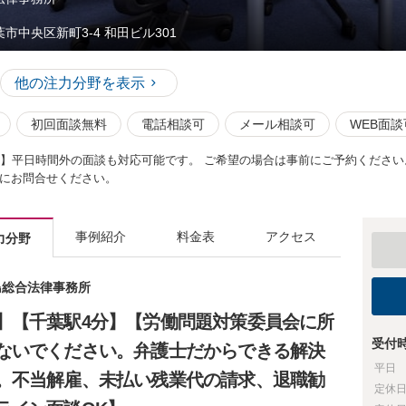
葉市中央区新町3-4 和田ビル301
他の注力分野を表示
初回面談無料
電話相談可
メール相談可
WEB面談
付】平日時間外の面談も対応可能です。 ご希望の場合は事前にご予約くださ
にお問合せください。
事例紹介
料金表
アクセス
力分野
加島総合法律事務所
】【千葉駅4分】【労働問題対策委員会に所
受付
ないでください。弁護士だからできる解決
平日
。不当解雇、未払い残業代の請求、退職勧
定休