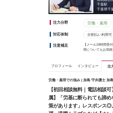
千葉駅
千葉県
千
注力分野
労働・雇用
対応体制
分割払い利用可
【メール24時間受
注意補足
用についてもお気軽
プロフィール
インタビュー
注
労働・雇用での強み | 加島 守弁護士 
【初回相談無料｜電話相談可
属】「労基に断られても諦め
策があります」レスポンス◎