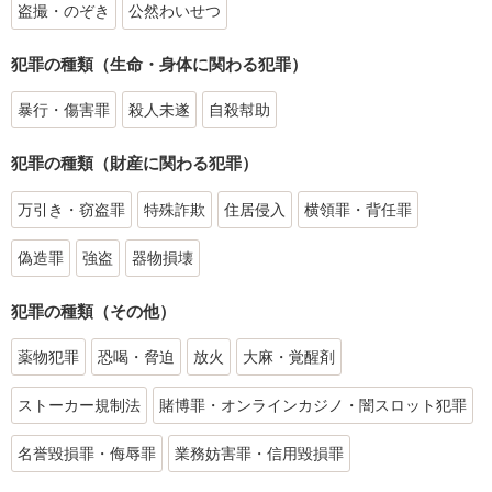
盗撮・のぞき
公然わいせつ
犯罪の種類（生命・身体に関わる犯罪）
暴行・傷害罪
殺人未遂
自殺幇助
犯罪の種類（財産に関わる犯罪）
万引き・窃盗罪
特殊詐欺
住居侵入
横領罪・背任罪
偽造罪
強盗
器物損壊
犯罪の種類（その他）
薬物犯罪
恐喝・脅迫
放火
大麻・覚醒剤
ストーカー規制法
賭博罪・オンラインカジノ・闇スロット犯罪
名誉毀損罪・侮辱罪
業務妨害罪・信用毀損罪