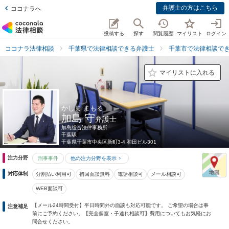
弁護士の方はこちら
ココナラへ
投稿する
探す
閲覧履歴
マイリスト
ログイン
ココナラ法律相談
千葉県で法律相談できる弁護士
千葉市で法律相談で
マイリストに入れる
かしま まもる
加島 守
弁護士
加島総合法律事務所
千葉駅
千葉県
千葉市中央区新町3-4 和田ビル301
注力分野
刑事事件
他の注力分野を表示
対応体制
分割払い利用可
初回面談無料
電話相談可
メール相談可
WEB面談可
【メール24時間受付】平日時間外の面談も対応可能です。 ご希望の場合は事
注意補足
前にご予約ください。【完全個室・子連れ相談可】費用についてもお気軽にお
問合せください。