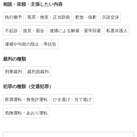
相談・依頼・主張したい内容
執行猶予
冤罪・無実・正当防衛
釈放・保釈
示談交渉
不起訴
接見・面会
逮捕による解雇・退学回避
私選弁護人
逮捕や勾留の阻止・準抗告
裁判の種類
刑事裁判
裁判員裁判
犯罪の種類（交通犯罪）
飲酒運転・無免許運転
ひき逃げ・当て逃げ
危険運転・あおり運転