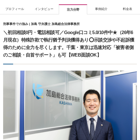
プロフィール
インタビュー
事例紹介
料金表
注力分野
刑事事件での強み | 加島 守弁護士 加島総合法律事務所
＼初回相談0円・電話相談可／Google口コミ5.0/10件中★（26年6
月現在）特殊詐欺で執行猶予判決獲得あり⭕️示談交渉や不起訴獲
得のために全力を尽くします。千葉・東京は迅速対応「被害者側
のご相談・自首サポート」も可【WEB面談OK】