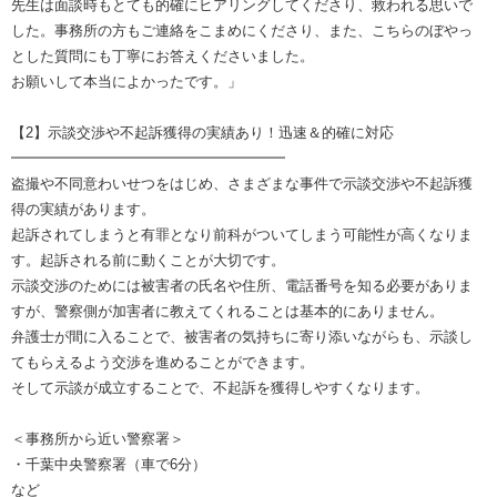
先生は面談時もとても的確にヒアリングしてくださり、救われる思いで
した。事務所の方もご連絡をこまめにくださり、また、こちらのぼやっ
とした質問にも丁寧にお答えくださいました。
お願いして本当によかったです。」
【2】示談交渉や不起訴獲得の実績あり！迅速＆的確に対応
━━━━━━━━━━━━━━━━━━━
盗撮や不同意わいせつをはじめ、さまざまな事件で示談交渉や不起訴獲
得の実績があります。
起訴されてしまうと有罪となり前科がついてしまう可能性が高くなりま
す。起訴される前に動くことが大切です。
示談交渉のためには被害者の氏名や住所、電話番号を知る必要がありま
すが、警察側が加害者に教えてくれることは基本的にありません。
弁護士が間に入ることで、被害者の気持ちに寄り添いながらも、示談し
てもらえるよう交渉を進めることができます。
そして示談が成立することで、不起訴を獲得しやすくなります。
＜事務所から近い警察署＞
・千葉中央警察署（車で6分）
など