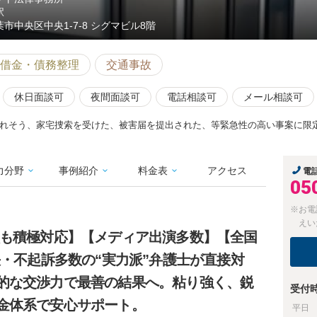
駅
葉市中央区中央1-7-8 シグマビル8階
借金・債務整理
交通事故
休日面談可
夜間面談可
電話相談可
メール相談可
れそう、家宅捜索を受けた、被害届を提出された、等緊急性の高い事案に限
力分野
事例紹介
料金表
アクセス
電
05
※お電
えい
談も積極対応】【メディア出演多数】【全国
決・不起訴多数の“実力派”弁護士が直接対
的な交渉力で最善の結果へ。粘り強く、鋭
受付
金体系で安心サポート。
平日