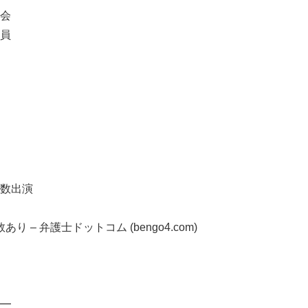
会
員
数出演
 – 弁護士ドットコム (bengo4.com)
━