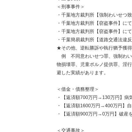
＜刑事事件＞
・千葉地方裁判所【強制わいせつ致
・千葉地方裁判所【窃盗事件】にて
・千葉地方裁判所【窃盗事件】にて
・千葉簡易裁判所【道路交通法違反
★その他、逆転勝訴や執行猶予獲得
例 不同意わいせつ罪、強制わい
物損壊罪、児童ポルノ提供罪、淫行
避した実績があります。
＜借金・債務整理＞
・【返済額700万円→130万円】
・【返済額1600万円→400万円
・【返済額900万円→0万円】破産
＜交通事故＞