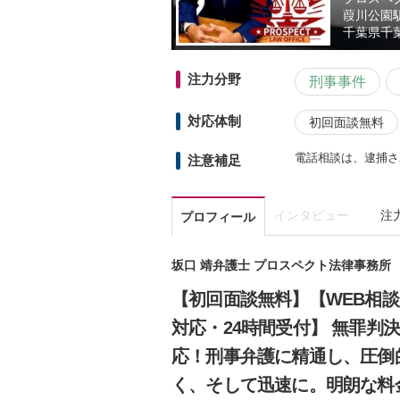
葭川公園
千葉県
千
注力分野
刑事事件
対応体制
初回面談無料
電話相談は、逮捕さ
注意補足
インタビュー
注
プロフィール
坂口 靖弁護士 プロスペクト法律事務所
【初回面談無料】【WEB相
対応・24時間受付】 無罪判
応！刑事弁護に精通し、圧倒
く、そして迅速に。明朗な料