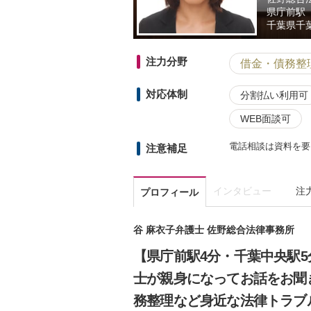
県庁前駅
千葉県
千
注力分野
借金・債務整
対応体制
分割払い利用可
WEB面談可
電話相談は資料を要し
注意補足
インタビュー
注
プロフィール
谷 麻衣子弁護士 佐野総合法律事務所
【県庁前駅4分・千葉中央駅
士が親身になってお話をお聞
務整理など身近な法律トラブ