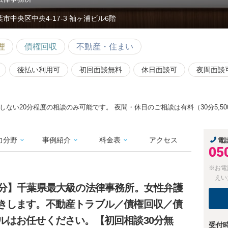
葉市中央区中央4-17-3 袖ヶ浦ビル6階
理
債権回収
不動産・住まい
後払い利用可
初回面談無料
休日面談可
夜間面談
ない20分程度の相談のみ可能です。 夜間・休日のご相談は有料（30分5,5
力分野
事例紹介
料金表
アクセス
電
05
※お電
えい
5分】千葉県最大級の法律事務所。女性弁護
きします。不動産トラブル／債権回収／債
ルはお任せください。【初回相談30分無
受付