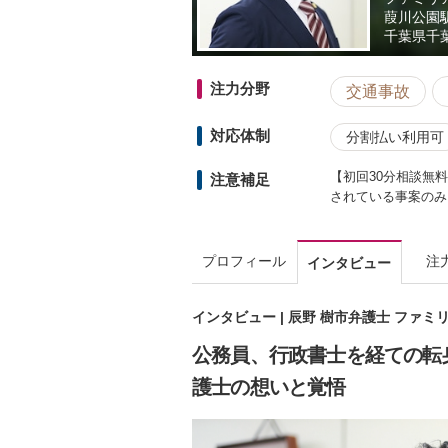
葭川公園
千葉県
千葉
注力分野
交通事故
対応体制
分割払い利用可
【初回30分相談無
注意補足
されている事案のみ
プロフィール
注
インタビュー
インタビュー | 辰野 樹市弁護士 ファ
公務員、行政書士を経ての転
護士の想いと覚悟