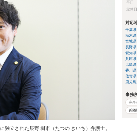
平日
定休
対応
千葉県
栃木県
宮城県
長野県
愛知県
兵庫県
広島県
香川県
佐賀県
鹿児島
事務
完全
近隣
に独立された辰野 樹市（たつの きいち）弁護士。