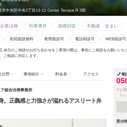
駅
市中央区中央3丁目13-11 Center Terrace R 3階
企業法務
刑事事件
債権回収
不動産・住まい
初回面談無料
夜間面談可
電話相談可
WEB面談可
料】休日のご相談やお打ち合わせをご希望の際は、事前にご相談をお願いいた
、ご相談に対応します。
力分野
事例紹介
料金表
アクセス
電
05
ミリア総合法律事務所
※お電
えい
身。正義感と力強さが溢れるアスリート弁
受付