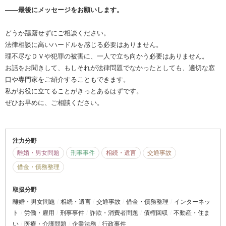
――最後にメッセージをお願いします。
どうか躊躇せずにご相談ください。
法律相談に高いハードルを感じる必要はありません。
理不尽なＤＶや犯罪の被害に、一人で立ち向かう必要はありません。
お話をお聞きして、もしそれが法律問題でなかったとしても、適切な窓
口や専門家をご紹介することもできます。
私がお役に立てることがきっとあるはずです。
ぜひお早めに、ご相談ください。
注力分野
離婚・男女問題
刑事事件
相続・遺言
交通事故
借金・債務整理
取扱分野
離婚・男女問題
相続・遺言
交通事故
借金・債務整理
インターネッ
ト
労働・雇用
刑事事件
詐欺・消費者問題
債権回収
不動産・住ま
い
医療・介護問題
企業法務
行政事件