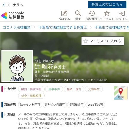
弁護士の方はこちら
ココナラへ
投稿する
探す
閲覧履歴
マイリスト
ログイン
ココナラ法律相談
千葉県で法律相談できる弁護士
千葉市で法律相談で
マイリストに入れる
つじ ゆいか
辻 唯花
弁護士
藤井・滝沢綜合法律事務所
葭川公園駅
千葉県
千葉市中央区中央3-5-1千葉中央トーセイビル9階
注力分野
離婚・男女問題
刑事事件
相続・遺言
交通事故
借金・債務整理
対応体制
法テラス利用可
分割払い利用可
電話相談可
WEB面談可
メールのみでの法律相談は実施しておりません。 ①当事務所にご来所いただ
注意補足
いての対面、②WEB、③電話のいずれかの方法での相談をご案内いたしま
す。 なお、対面での相談を実施し、初回の相談時にご依頼いただいた場合は
相談料はいただきません。