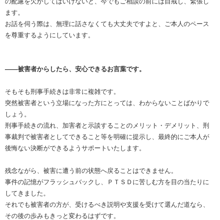
の配慮を欠かしてはいけないと、今でもご相談の前には自戒し、緊張し
ます。
お話を伺う際は、無理に話さなくても大丈夫ですよと、ご本人のペース
を尊重するようにしています。
――被害者からしたら、安心できるお言葉です。
そもそも刑事手続きは非常に複雑です。
突然被害者という立場になった方にとっては、わからないことばかりで
しょう。
刑事手続きの流れ、加害者と示談することのメリット・デメリット、刑
事裁判で被害者としてできること等を明確に提示し、最終的にご本人が
後悔ない決断ができるようサポートいたします。
残念ながら、被害に遭う前の状態へ戻ることはできません。
事件の記憶がフラッシュバックし、ＰＴＳＤに苦しむ方を目の当たりに
してきました。
それでも被害者の方が、受けるべき説明や支援を受けて選んだ道なら、
その後の歩みもきっと変わるはずです。