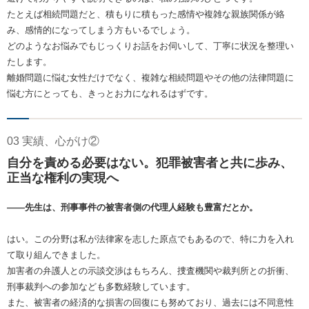
たとえば相続問題だと、積もりに積もった感情や複雑な親族関係が絡
み、感情的になってしまう方もいるでしょう。
どのようなお悩みでもじっくりお話をお伺いして、丁寧に状況を整理い
たします。
離婚問題に悩む女性だけでなく、複雑な相続問題やその他の法律問題に
悩む方にとっても、きっとお力になれるはずです。
03 実績、心がけ②
自分を責める必要はない。犯罪被害者と共に歩み、
正当な権利の実現へ
――先生は、刑事事件の被害者側の代理人経験も豊富だとか。
はい。この分野は私が法律家を志した原点でもあるので、特に力を入れ
て取り組んできました。
加害者の弁護人との示談交渉はもちろん、捜査機関や裁判所との折衝、
刑事裁判への参加なども多数経験しています。
また、被害者の経済的な損害の回復にも努めており、過去には不同意性