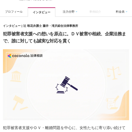
プロフィール
注力分野
事例紹介
料金表
インタビュー
インタビュー | 辻 唯花弁護士 藤井・滝沢綜合法律事務所
犯罪被害者支援への想いを原点に。ＤＶ被害や相続、企業法務ま
で、誰に対しても誠実な対応を貫く
犯罪被害者支援やＤＶ・離婚問題を中心に、女性たちに寄り添い続けて