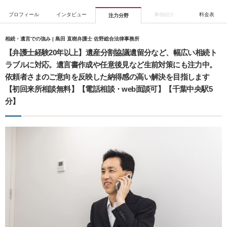
プロフィール
インタビュー
事例紹介
料金表
注力分野
相続・遺言での強み | 島田 直樹弁護士 佐野総合法律事務所
【弁護士経験20年以上】遺産分割協議遺留分など、幅広い相続ト
ラブルに対応。遺言書作成や任意後見など生前対策にも注力中。
依頼者さまのご意向を反映した納得感の高い解決を目指します
【初回来所相談無料】【電話相談・web面談可】【千葉中央駅5
分】