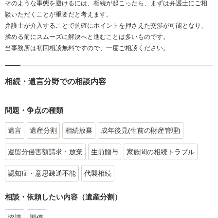
そのような事態を避けるには、相続が起こったら、まずは弁護士にご相
談いただくことが重要だと考えます。
弁護士が介入することで的確にポイントを押さえた交渉が可能となり、
揉める前にスムーズに解決へと進むことは多いものです。
当事務所は初回相談無料ですので、一度ご相談ください。
相続・遺言分野での相談内容
問題・争点の種類
遺言
遺産分割
相続放棄
成年後見(生前の財産管理)
遺留分侵害額請求・放棄
生前贈与
家族間の相続トラブル
認知症・意思疎通不能
代襲相続
相談・依頼したい内容（遺産分割）
協議
調停