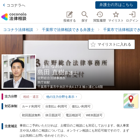
弁護士の方はこちら
ココナラへ
投稿する
探す
閲覧履歴
マイリスト
ログイン
ココナラ法律相談
千葉県で法律相談できる弁護士
千葉市で法律相談で
マイリストに入れる
しまだ なおき
島田 直樹
弁護士
佐野総合法律事務所
県庁前駅
千葉県
千葉市中央区中央4-17-3 袖ヶ浦ビル6階
注力分野
相続・遺言
他の注力分野を表示
対応体制
カード利用可
分割払い利用可
後払い利用可
初回面談無料
休日面談可
電話相談可
WEB面談可
事前にご予約いただければ、土曜日のご相談にも対応しております。個人事業
注意補足
主や法人様のご相談については、オンライン相談にも対応可能ですので、まず
はお気軽にお問い合わせください。