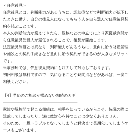
＜任意後見＞
任意後見とは、判断能力があるうちに、認知症などで判断能力が低下し
たときに備え、自分の後見人になってもらう人を自ら選んで任意後見契
約を結ぶことです。
本人の判断能力が衰えてきたら、親族などの申立てにより家庭裁判所か
ら任意後見監督人が選任されることで、後見が開始します。
法定後見制度とは異なり、判断能力があるうちに、意向に沿う財産管理
や施設との契約手続きなど意向に沿う契約ができるのが大きなメリット
です。
当事務所では、任意後見契約にも注力して対応しております。
初回相談は無料ですので、気になることや疑問点などがあれば、一度ご
相談ください。
【4】早めのご相談が揉めない相続のカギ
━━━━━━━━━━━━━━━━━━━
家族や親族間で起こる相続は、相手を知っているからこそ、協議の際に
遠慮してしまったり、逆に敵対心を持つことは少なくありません。
そのため、一旦トラブルとなってしまうと解決まで長期化してしまうケ
ースもございます。