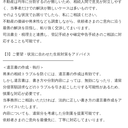
不動産は均等に分割するのが難しいため、相続人間で意見が対立しやす
く、当事者だけでの解決が難しいケースは多いものです。
そのような状況でお困りでしたら、私にご相談ください。
不動産の価値や将来性なども調査しながら、依頼者さまのご意向に沿う
最善の解決を目指し、粘り強く交渉してまいります。
司法書士・税理士と連携し、登記手続きや確定申告手続きのご相談に対
応することも可能です。
【3】ご要望・状況に合わせた生前対策をアドバイス
━━━━━━━━━━━━━━━━━━━
＜遺言書の作成・執行＞
将来の相続トラブルを防ぐには、遺言書の作成は有効です。
しかし遺言書は、書き方や分割内容によっては、無効になったり、遺留
分侵害額請求などのトラブルを引き起こしたりする可能性があるため、
慎重な対応が必要です。
当事務所にご相談いただければ、法的に正しい書き方の遺言書作成をア
ドバイスいたします。
内容についても、遺留分を考慮した分割案を提案可能です。
依頼者さまのご意向を最優先に、丁寧に対応してまいります。