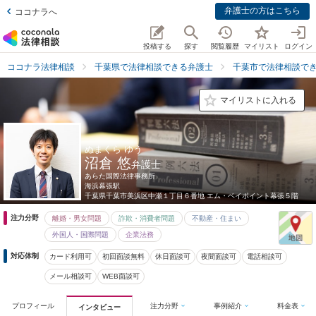
弁護士の方はこちら
ココナラへ
投稿する
探す
閲覧履歴
マイリスト
ログイン
ココナラ法律相談
千葉県で法律相談できる弁護士
千葉市で法律相談で
マイリストに入れる
ぬまくら ゆう
沼倉 悠
弁護士
あらた国際法律事務所
海浜幕張駅
千葉県
千葉市美浜区中瀬１丁目６番地 エム・ベイポイント幕張５階
注力分野
離婚・男女問題
詐欺・消費者問題
不動産・住まい
外国人・国際問題
企業法務
対応体制
カード利用可
初回面談無料
休日面談可
夜間面談可
電話相談可
メール相談可
WEB面談可
プロフィール
注力分野
事例紹介
料金表
インタビュー