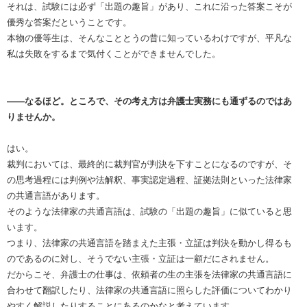
それは、試験には必ず「出題の趣旨」があり、これに沿った答案こそが
優秀な答案だということです。
本物の優等生は、そんなこととうの昔に知っているわけですが、平凡な
私は失敗をするまで気付くことができませんでした。
――なるほど。ところで、その考え方は弁護士実務にも通ずるのではあ
りませんか。
はい。
裁判においては、最終的に裁判官が判決を下すことになるのですが、そ
の思考過程には判例や法解釈、事実認定過程、証拠法則といった法律家
の共通言語があります。
そのような法律家の共通言語は、試験の「出題の趣旨」に似ていると思
います。
つまり、法律家の共通言語を踏まえた主張・立証は判決を動かし得るも
のであるのに対し、そうでない主張・立証は一顧だにされません。
だからこそ、弁護士の仕事は、依頼者の生の主張を法律家の共通言語に
合わせて翻訳したり、法律家の共通言語に照らした評価についてわかり
やすく解説したりすることにあるのかなと考えています。