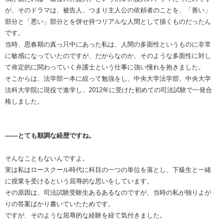
が、そのドラマは、被告人、つまり主人公の依頼者のことを、「善い」
部分と「悪い」部分とを併せ持つリアルな人間として描くものだったん
です。
当時、思春期の真っ只中にあった私は、人間の多面性というものに非常
に敏感になっていたのですが、だからなのか、そのような多面性に対し
て肯定的に関わっていく弁護士という仕事に強い憧れを抱きました。
そこからは、法学部一本に絞って勉強をし、中央大学法学部、中央大学
法科大学院に現役で進学し、2012年に受けた初めての司法試験で一発合
格しました。
――とても順調な経歴ですね。
そんなこともないんですよ。
実は私はロースクール時代に科目の一つの単位を落とし、下級生と一緒
に授業を受けるという屈辱的な思いをしています。
その原因は、司法試験受験生あるあるなのですが、当時の私が独りよが
りの答案ばかり書いていたためです。
ですが、そのような屈辱的な経験を経て気付きました。