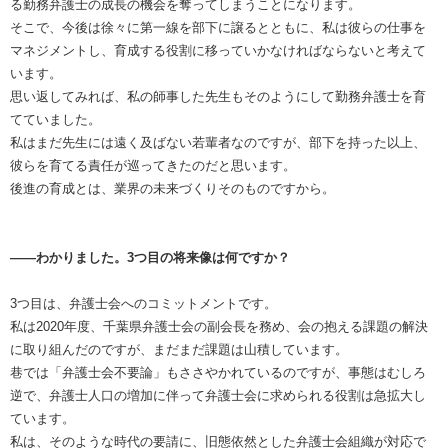
る勤務弁護士の成長の機会を奪ってしまうことになります。
そこで、今後は徐々に第一線を部下に譲るとともに、私は彼らの仕事を
マネジメントし、育成する役割に移っていかなければならないと考えて
います。
思い返してみれば、私の師事した先生もそのようにして勤務弁護士を育
てていました。
私はまだ先生には遠く及ばない若輩者なのですが、部下を持った以上、
彼らを育てる責任が巡ってきたのだと思います。
後進の育成とは、業界の未来づくりそのものですから。
――わかりました。3つ目の将来像は何ですか？
3つ目は、弁護士会へのコミットメントです。
私は2020年度、千葉県弁護士会の副会長を務め、会の抱える課題の解決
に取り組んだのですが、まだまだ課題は山積しています。
巷では「弁護士会不要論」もささやかれているのですが、事態はむしろ
逆で、弁護士人口の増加に伴って弁護士会に求められる役割は急拡大し
ています。
私は、そのような時代の要請に、旧態依然とした弁護士会組織が対応で