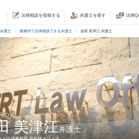
法律相談を投稿する
弁護士を探す
法律Q
弁護士
船橋市で法律相談できる弁護士
金田 美津江 弁護士
 みつえ
田 美津江
弁護士
ート法律事務所 西船橋オフィス