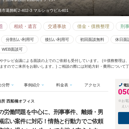
市葛飾町2-402-3 マルショウビル401
題
相続・遺言
交通事故
借金・債務整理
刑
分割払い利用可
後払い利用可
初回面談無料
休日面
WEB面談可
やテレビ会議による面談の上でのご依頼も受付しています。 (※債務整理は
ますのでご来所をお願いします。) ご相談の際には対処方針・費用について
力分野
事例紹介
料金表
アクセス
電
05
務所 西船橋オフィス
※お電
えい
の労働問題を中心に、刑事事件、離婚・男
幅広い案件に対応！情熱と行動力でご依頼