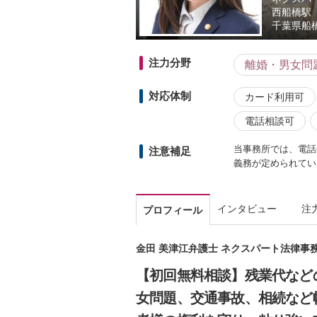
西船橋駅
千葉県
船橋
注力分野
離婚・男女問
対応体制
カード利用可
電話相談可
当事務所では、電話
注意補足
義務が定められてい
インタビュー
注
プロフィール
金田 美津江弁護士 ネクスパート法律事
【初回無料相談】残業代など
女問題、交通事故、相続など