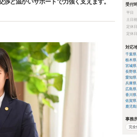
交渉と温かいサポートで力強く支えます。
受付
平日
土日
定休
定休
対応
千葉県
栃木県
宮城県
長野県
愛知県
兵庫県
広島県
香川県
佐賀県
鹿児島
事務
完全