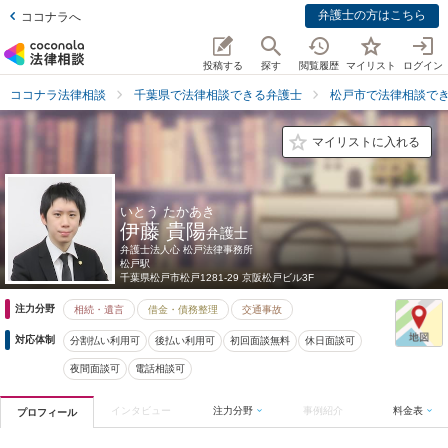
弁護士の方はこちら
ココナラへ
投稿する
探す
閲覧履歴
マイリスト
ログイン
ココナラ法律相談
千葉県で法律相談できる弁護士
松戸市で法律相談で
マイリストに入れる
いとう たかあき
伊藤 貴陽
弁護士
弁護士法人心 松戸法律事務所
松戸駅
千葉県
松戸市松戸1281-29 京阪松戸ビル3F
注力分野
相続・遺言
借金・債務整理
交通事故
対応体制
分割払い利用可
後払い利用可
初回面談無料
休日面談可
夜間面談可
電話相談可
インタビュー
注力分野
事例紹介
料金表
プロフィール