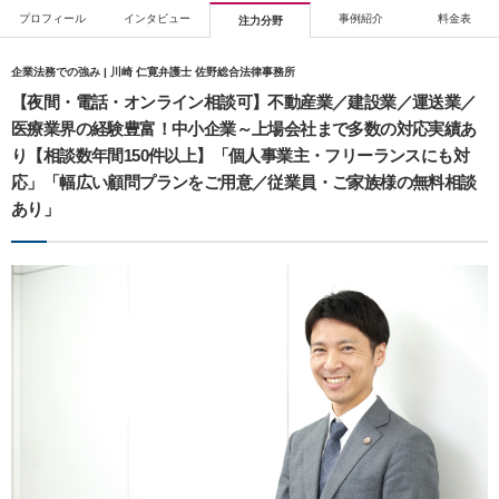
プロフィール
インタビュー
事例紹介
料金表
注力分野
企業法務での強み | 川崎 仁寛弁護士 佐野総合法律事務所
【夜間・電話・オンライン相談可】不動産業／建設業／運送業／
医療業界の経験豊富！中小企業～上場会社まで多数の対応実績あ
り【相談数年間150件以上】「個人事業主・フリーランスにも対
応」「幅広い顧問プランをご用意／従業員・ご家族様の無料相談
あり」