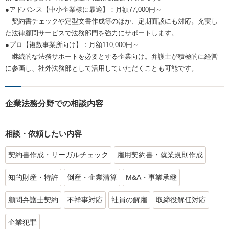
●アドバンス【中小企業様に最適】：月額77,000円～
契約書チェックや定型文書作成等のほか、定期面談にも対応。充実し
た法律顧問サービスで法務部門を強力にサポートします。
●プロ【複数事業所向け】：月額110,000円～
継続的な法務サポートを必要とする企業向け。弁護士が積極的に経営
に参画し、社外法務部として活用していただくことも可能です。
企業法務分野での相談内容
相談・依頼したい内容
契約書作成・リーガルチェック
雇用契約書・就業規則作成
知的財産・特許
倒産・企業清算
M&A・事業承継
顧問弁護士契約
不祥事対応
社員の解雇
取締役解任対応
企業犯罪