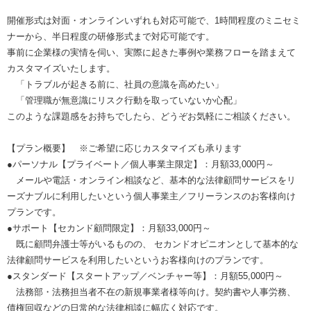
開催形式は対面・オンラインいずれも対応可能で、1時間程度のミニセミ
ナーから、半日程度の研修形式まで対応可能です。
事前に企業様の実情を伺い、実際に起きた事例や業務フローを踏まえて
カスタマイズいたします。
「トラブルが起きる前に、社員の意識を高めたい」
「管理職が無意識にリスク行動を取っていないか心配」
このような課題感をお持ちでしたら、どうぞお気軽にご相談ください。
【プラン概要】 ※ご希望に応じカスタマイズも承ります
●パーソナル【プライベート／個人事業主限定】：月額33,000円～
メールや電話・オンライン相談など、基本的な法律顧問サービスをリ
ーズナブルに利用したいという個人事業主／フリーランスのお客様向け
プランです。
●サポート【セカンド顧問限定】：月額33,000円～
既に顧問弁護士等がいるものの、 セカンドオピニオンとして基本的な
法律顧問サービスを利用したいというお客様向けのプランです。
●スタンダード【スタートアップ／ベンチャー等】：月額55,000円～
法務部・法務担当者不在の新規事業者様等向け。契約書や人事労務、
債権回収などの日常的な法律相談に幅広く対応です。