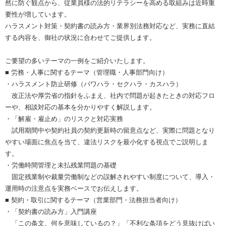
然に防ぐ観点から、従業員様の法的リテラシーを高める取組みは近時重
要性が増しています。
ハラスメント対策・契約書の読み方・業界別法務対応など、実務に直結
する内容を、御社の状況に合わせてご提供します。
ご要望の多いテーマの一例をご紹介いたします。
■ 労務・人事に関するテーマ（管理職・人事部門向け）
・ハラスメント防止研修（パワハラ・セクハラ・カスハラ）
改正法や厚労省の指針をふまえ、社内で問題が起きたときの対応フロ
ーや、相談対応の基本を分かりやすく解説します。
・「解雇・雇止め」のリスクと対応実務
試用期間中や契約社員の契約更新時の留意点など、実際に問題となり
やすい場面に焦点を当て、違法リスクを最小化する視点でご説明しま
す。
・労働時間管理と未払残業問題の基礎
固定残業制や裁量労働制などの誤解されやすい制度について、導入・
運用時の注意点を実務ベースでお伝えします。
■ 契約・取引に関するテーマ（営業部門・法務担当者向け）
・「契約書の読み方」入門講座
「この条文、何を意味しているの？」「不利な条項をどう見抜けばい