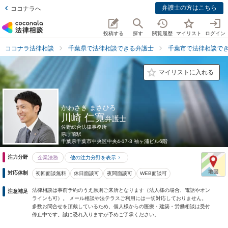
弁護士の方はこちら
ココナラへ
投稿する
探す
閲覧履歴
マイリスト
ログイン
ココナラ法律相談
千葉県で法律相談できる弁護士
千葉市で法律相談で
マイリストに入れる
かわさき まさひろ
川崎 仁寛
弁護士
佐野総合法律事務所
県庁前駅
千葉県
千葉市中央区中央4-17-3 袖ヶ浦ビル6階
注力分野
企業法務
他の注力分野を表示
対応体制
初回面談無料
休日面談可
夜間面談可
WEB面談可
法律相談は事前予約のうえ原則ご来所となります（法人様の場合、電話やオン
注意補足
ラインも可）。 メール相談や法テラスご利用には一切対応しておりません。
多数お問合せを頂戴しているため、個人様からの医療・建築・労働相談は受付
停止中です。誠に恐れ入りますが予めご了承ください。