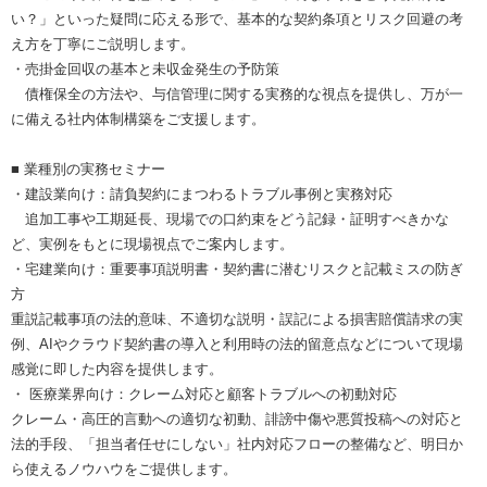
い？」といった疑問に応える形で、基本的な契約条項とリスク回避の考
え方を丁寧にご説明します。
・売掛金回収の基本と未収金発生の予防策
債権保全の方法や、与信管理に関する実務的な視点を提供し、万が一
に備える社内体制構築をご支援します。
■ 業種別の実務セミナー
・建設業向け：請負契約にまつわるトラブル事例と実務対応
追加工事や工期延長、現場での口約束をどう記録・証明すべきかな
ど、実例をもとに現場視点でご案内します。
・宅建業向け：重要事項説明書・契約書に潜むリスクと記載ミスの防ぎ
方
重説記載事項の法的意味、不適切な説明・誤記による損害賠償請求の実
例、AIやクラウド契約書の導入と利用時の法的留意点などについて現場
感覚に即した内容を提供します。
・ 医療業界向け：クレーム対応と顧客トラブルへの初動対応
クレーム・高圧的言動への適切な初動、誹謗中傷や悪質投稿への対応と
法的手段、「担当者任せにしない」社内対応フローの整備など、明日か
ら使えるノウハウをご提供します。