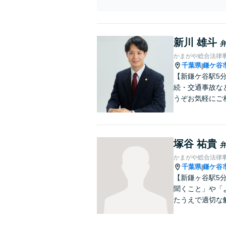
新川 雄斗
かまがや総合法律
千葉県
鎌ケ谷
|
【新鎌ケ谷駅5
続・交通事故な
うぞお気軽にご
塚谷 祐貴
かまがや総合法律
千葉県
鎌ケ谷
|
【新鎌ヶ谷駅5
聞くこと」や「
たうえで適切な