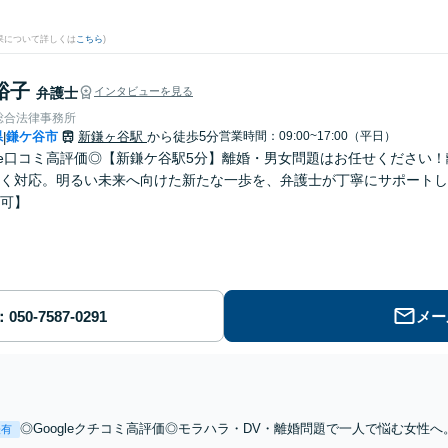
果について詳しくは
こちら
)
裕子
弁護士
インタビューを見る
総合法律事務所
県
鎌ケ谷市
新鎌ヶ谷駅
から徒歩5分
営業時間：09:00~17:00（平日）
|
gle口コミ高評価◎【新鎌ケ谷駅5分】離婚・男女問題はお任せください
く対応。明るい未来へ向けた新たな一歩を、弁護士が丁寧にサポートし
可】
メー
◎Googleクチコミ高評価◎モラハラ・DV・離婚問題で一人で悩む女性
表有