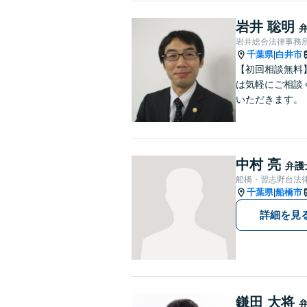
岩井 聡明
岩井総合法律事務
千葉県
白井市
|
【初回相談無料
は気軽にご相談
いただきます。
中村 亮
弁護
船橋・習志野台法
千葉県
船橋市
|
詳細を見
鎌田 大将