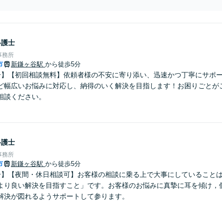
から、新しい一歩を女性弁護士が丁寧にサポートします【完全個室でお子
鎌ケ谷駅5分】
弁護士
事務所
市
新鎌ヶ谷駅
から徒歩5分
分】【初回相談無料】依頼者様の不安に寄り添い、迅速かつ丁寧にサポ
ど幅広いお悩みに対応し、納得のいく解決を目指します！お困りごとが
相談ください。
弁護士
事務所
市
新鎌ヶ谷駅
から徒歩5分
分】【夜間・休日相談可】お客様の相談に乗る上で大事にしていること
より良い解決を目指すこと」です。お客様のお悩みに真摯に耳を傾け，
解決が図れるようサポートして参ります。