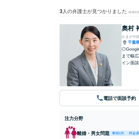
3
人の弁護士が見つかりました
(検索結
奧村 
かまがや
千葉
◎Goo
まで幅広
イン面談
電話で面談予約
注力分野
離婚・男女問題
事例1件
料金