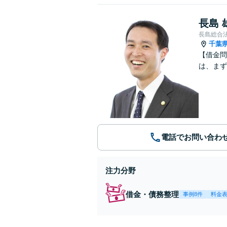
長島 
長島総合
千葉
【借金問
は、まず
電話でお問い合わ
注力分野
借金・債務整理
事例8件
料金