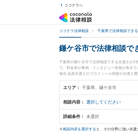
ココナラへ
ココナラ法律相談
千葉県で法律相談できる
鎌ケ谷市で法律相談で
千葉県の鎌ケ谷市で法律相談できる弁護士が3
で、料金表や事例、インタビュー有無が表示で
塚谷 祐貴弁護士のプロフィール情報や弁護士
数。こんな法律相談をお持ちの方は是非ご利用
のトラブル解決の実績豊富な近くの弁護士を検
エリア
千葉県、鎌ケ谷市
んにおすすめです。
相談内容
選択してください
詳細条件
未選択
※
相談内容を選択する
と、その分野に強い弁護