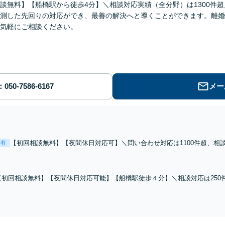
談無料】【船橋駅から徒歩4分】＼相談対応実績（全分野）は1300件
測した先回りの対応ができ、最善の解決へと導くことができます。離婚
気軽にご相談ください。
メー
【初回相談無料】【夜間休日対応可】＼問い合わせ対応は1100件超、相談
表有
されている方、男女トラブルに巻き込まれている方、まずは相談してみ
します。
【初回相談無料】【夜間休日対応可能】【船橋駅徒歩４分】＼相談対応は250件
不明金/遺言書作成/親族との交渉など幅広く対応しております。相続関連でお