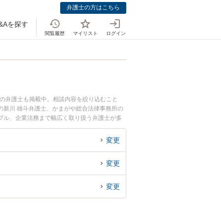
弁護士の方はこちら
&Aを探す
閲覧履歴
マイリスト
ログイン
辺の弁護士も掲載中。相談内容を絞り込むこと
の新川 雄斗弁護士、かまがや総合法律事務所の
ブル、企業法務まで幅広く取り扱う弁護士が多
に相談したい』『交通事故の過失割合や後遺障害
護士に相談予約したい』などでお困りの相談者さ
変更
変更
変更