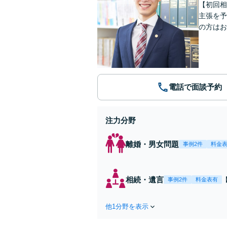
【初回相
主張を予
の方はお
電話で面談予約
注力分野
離婚・男女問題
事例2件
料金
相続・遺言
事例2件
料金表有
他1分野を表示