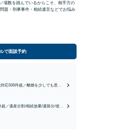
超／場数を踏んでいるからこそ、相手方の
問題・刑事事件・相続遺言などでお悩み
ルで面談予約
対応500件超／離婚を少しでも意識
ませんか？全力で最適な対応策を提案
超／遺産分割/相続放棄/遺留分/使途
困りの方はぜひ一度ご相談ください。