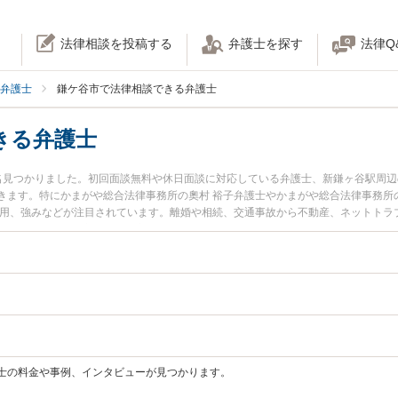
法律相談を投稿する
弁護士を探す
法律Q
弁護士
鎌ケ谷市で法律相談できる弁護士
きる弁護士
名見つかりました。初回面談無料や休日面談に対応している弁護士、新鎌ヶ谷駅周
きます。特にかまがや総合法律事務所の奧村 裕子弁護士やかまがや総合法律事務所
費用、強みなどが注目されています。離婚や相続、交通事故から不動産、ネットトラ
ください。鎌ケ谷市で土日や夜間に発生した不倫慰謝料トラブルを今すぐに弁護士
索したい』『初回相談無料で自己破産や債務整理を法律相談できる鎌ケ谷市内の弁
士の料金や事例、インタビューが見つかります。