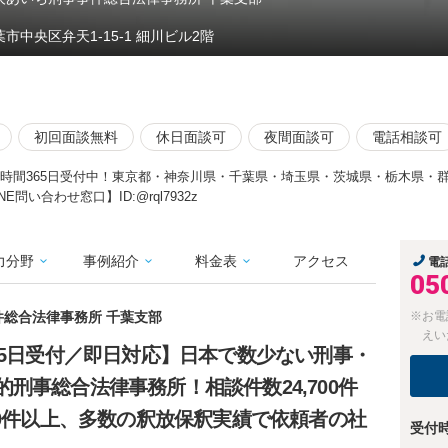
葉市中央区弁天1-15-1 細川ビル2階
初回面談無料
休日面談可
夜間面談可
電話相談可
4時間365日受付中！東京都・神奈川県・千葉県・埼玉県・茨城県・栃木県・
問い合わせ窓口】ID:@rql7932z
力分野
事例紹介
料金表
アクセス
電
05
件総合法律事務所 千葉支部
※お電
えい
65日受付／即日対応】日本で数少ない刑事・
刑事総合法律事務所！相談件数24,700件
00件以上、多数の釈放保釈実績で依頼者の社
受付