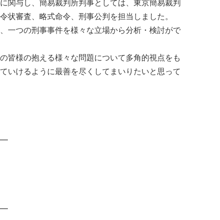
に関与し、簡易裁判所判事としては、東京簡易裁判
令状審査、略式命令、刑事公判を担当しました。
、一つの刑事事件を様々な立場から分析・検討がで
の皆様の抱える様々な問題について多角的視点をも
ていけるように最善を尽くしてまいりたいと思って
━
━