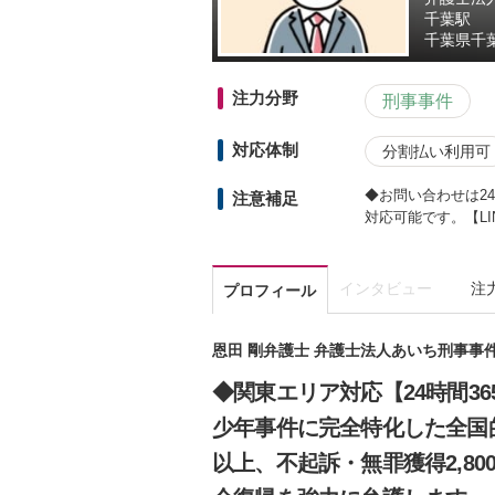
千葉駅
千葉県
千
注力分野
刑事事件
対応体制
分割払い利用可
◆お問い合わせは2
注意補足
対応可能です。【LINE
インタビュー
注
プロフィール
恩田 剛弁護士 弁護士法人あいち刑事事
◆関東エリア対応【24時間3
少年事件に完全特化した全国的
以上、不起訴・無罪獲得2,8