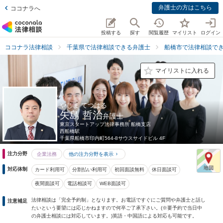
弁護士の方はこちら
ココナラへ
投稿する
探す
閲覧履歴
マイリスト
ログイン
ココナラ法律相談
千葉県で法律相談できる弁護士
船橋市で法律相談で
マイリストに入れる
やじま てつはる
矢島 哲治
弁護士
東京スタートアップ法律事務所 船橋支店
西船橋駅
千葉県
船橋市印内町564-8サウスサイドビル 4F
注力分野
企業法務
他の注力分野を表示
対応体制
カード利用可
分割払い利用可
初回面談無料
休日面談可
夜間面談可
電話相談可
WEB面談可
法律相談は「完全予約制」となります。お電話ですぐにご質問や弁護士と話し
注意補足
たいという要望には応じかねますので何卒ご了承下さい。(※要予約で当日中
の弁護士相談には対応しています。)英語・中国語による対応も可能です。