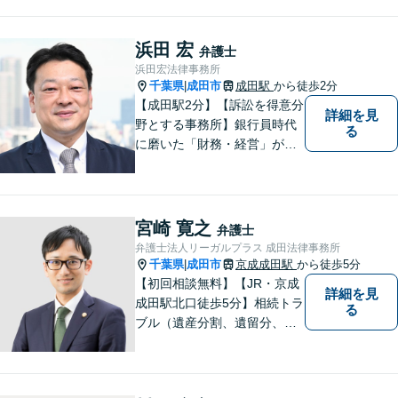
ス」遺産分割協議・調停／不動産相
続／遺言書作成／後見／事業承継
浜田 宏
【ビデオ面談対応】
弁護士
浜田宏法律事務所
千葉県
成田市
成田駅
から徒歩2分
|
【成田駅2分】【訴訟を得意分
詳細を見
野とする事務所】銀行員時代
る
に磨いた「財務・経営」が強
み。依頼者さまのもとに直接
足を運び、対面でお話を聞く
現場主義を大切に。相談しや
すいパートナーを目指してい
宮崎 寛之
弁護士
ます。【元裁判官の弁護士も
弁護士法人リーガルプラス 成田法律事務所
在籍】企業法務を中心に、個
千葉県
成田市
京成成田駅
から徒歩5分
|
人案件にも対応
【初回相談無料】【JR・京成
詳細を見
成田駅北口徒歩5分】相続トラ
る
ブル（遺産分割、遺留分、遺
言争い）、交通事故（被害者
側）、未払い残業代請求、労
働災害に特に力を入れていま