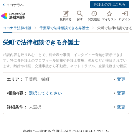
弁護士の方はこちら
ココナラへ
投稿する
探す
閲覧履歴
マイリスト
ログイン
ココナラ法律相談
千葉県で法律相談できる弁護士
栄町で法律相談でき
栄町で法律相談できる弁護士
相談内容を絞り込むことで、料金表や事例、インタビュー有無が表示できま
す。特に各弁護士のプロフィール情報や弁護士費用、強みなどが注目されてい
ます。離婚や相続、交通事故から不動産、ネットトラブル、企業法務まで幅広
く取り扱う弁護士が多数。こんな法律相談をお持ちの方は是非ご利用くださ
い。栄町で土日や夜間に発生した不倫慰謝料トラブルを今すぐに弁護士に相談
エリア
千葉県、栄町
変更
したい』『交通事故の過失割合や後遺障害のトラブル解決の実績豊富な近くの
弁護士を検索したい』『初回相談無料で自己破産や債務整理を法律相談できる
相談内容
選択してください
変更
栄町内の弁護士に相談予約したい』などでお困りの相談者さんにおすすめで
す。
詳細条件
未選択
変更
条件に一致する弁護士が見つかりませんでした