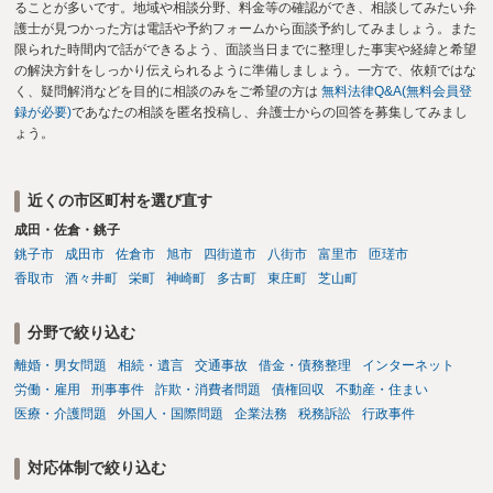
ることが多いです。地域や相談分野、料金等の確認ができ、相談してみたい弁
護士が見つかった方は電話や予約フォームから面談予約してみましょう。また
限られた時間内で話ができるよう、面談当日までに整理した事実や経緯と希望
の解決方針をしっかり伝えられるように準備しましょう。一方で、依頼ではな
く、疑問解消などを目的に相談のみをご希望の方は
無料法律Q&A(無料会員登
録が必要)
であなたの相談を匿名投稿し、弁護士からの回答を募集してみまし
ょう。
近くの市区町村を選び直す
成田・佐倉・銚子
銚子市
成田市
佐倉市
旭市
四街道市
八街市
富里市
匝瑳市
香取市
酒々井町
栄町
神崎町
多古町
東庄町
芝山町
分野で絞り込む
離婚・男女問題
相続・遺言
交通事故
借金・債務整理
インターネット
労働・雇用
刑事事件
詐欺・消費者問題
債権回収
不動産・住まい
医療・介護問題
外国人・国際問題
企業法務
税務訴訟
行政事件
対応体制で絞り込む