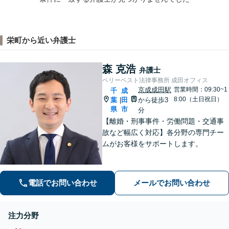
栄町から近い弁護士
森 克浩
弁護士
ベリーベスト法律事務所 成田オフィス
京成成田駅
営業時間：09:30~1
千
成
8:00（土日祝日）
葉
田
から徒歩3
|
県
市
分
【離婚・刑事事件・労働問題・交通事
故など幅広く対応】各分野の専門チー
ムがお客様をサポートします。
電話でお問い合わせ
メールでお問い合わせ
注力分野