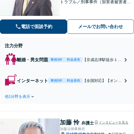
トラブル／刑事事件（加害者被害者含
む）などの問題に対応しております。
親しみやすさが取り柄です。お気軽に
ご相談ください【zoom面談可】【全国
電話で面談予約
メールでお問い合わせ
相談対応】
注力分野
離婚・男女問題
【京成志津駅徒歩１
事例3件
料金表有
分】【初回30分無料】
離婚、財産分与、慰謝
料請求や親権などご相
インターネット
【全国対応】【オンラ
事例5件
料金表有
談ください。相談から
イン面談可能】誹謗中
事務手続き、交渉や書
傷による開示請求・削
面作成等、全て私が一
他1分野を表示
除請求は弁護士にご相
人で対応します。【オ
談ください。トレント
ンライン面談可能】
利用による意見照会書
【全国対応】
が届いた方も早急な確
加藤 怜
認を。相談から事務手
弁護士
インタビューを見る
続き、交渉や書面作成
加藤法律事務所