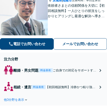
茨城県
稲敷市
等、全て私が対応しま
営業時間：本日定休日
|
す。
依頼者さまとの信頼関係を大切に【初
回相談無料】一人ひとりの状況をしっ
かりヒアリングし最適な解決へ導きま
す／離婚・相続・交通事故・債務整
理・企業法務・個人事業など幅広く対
応／見通しや方針を明確に提案／弁護
士費用もわかりやすく説明【夜間相談
可】
電話でお問い合わせ
メールでお問い合わせ
注力分野
離婚・男女問題
ご自身での対応をサポートする
料金表有
バックアッププランあり【初回
相談無料】一人ひとりの状況を
しっかりヒアリングし、最適な
相続・遺言
【初回相談無料】冷静かつ粘り強い
料金表有
離婚へ導きます。見通しや方針
対応で、理想の相続が実現できるよ
を幅広く提案。費用もわかりや
う努めます。各士業と連携してあな
すく説明【夜間相談可】完全個
他3分野を表示
たをトータルサポート「遺言書・財
室・駐車場あり
産管理など終活に関するアドバイ