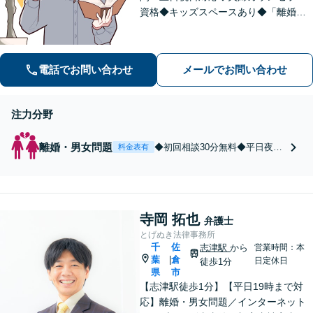
資格◆キッズスペースあり◆「離婚・
相続問題」を重点的に扱う法律事務
所。「悩んで困っている人を笑顔にし
たい！」が私の信条。【京成臼井駅か
電話でお問い合わせ
メールでお問い合わせ
ら徒歩8分】【専用駐車場】
注力分野
離婚・男女問題
◆初回相談30分無料◆平日夜
料金表有
間・土日祝対応◆夫婦カウンセ
ラー資格◆安心の費用設定。ヒ
アリング重視の「聴く」法律相
談を心掛けております。養育
寺岡 拓也
費・親権・財産分与・慰謝料な
弁護士
ど【京成臼井駅より徒歩8分】
とげぬき法律事務所
完全個室／キッズスペース有
千
佐
志津駅
から
営業時間：本
葉
倉
|
日定休日
徒歩1分
県
市
【志津駅徒歩1分】【平日19時まで対
応】離婚・男女問題／インターネット