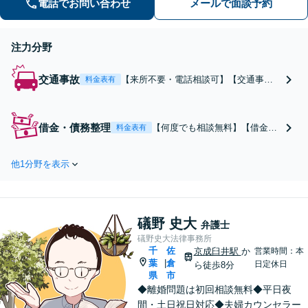
電話でお問い合わせ
メールで面談予約
注力分野
交通事故
【来所不要・電話相談可】【交通事
料金表有
故“解決実績”累計35,000件超】【相談
料・着手金 原則0円】電話のみで、ご相
談から後遺障害申請、示談交渉までさ
借金・債務整理
【何度でも相談無料】【借金問
料金表有
せていただくことができます。交通事
題の“解決実績”累計20,000件
故を集中的に取り扱っている弁護士が
超】当法人では、プロは、結果
全力でサポート！
他1分野を表示
を出すことはもちろん、無駄を
省き、スピードを上げ、コスト
を下げることも大事だと考え、
品質を落とすことなく、費用を
礒野 史大
可能な限り安くすることにこだ
弁護士
わります。
礒野史大法律事務所
千
佐
京成臼井駅
か
営業時間：本
葉
倉
|
日定休日
ら徒歩8分
県
市
◆離婚問題は初回相談無料◆平日夜
間・土日祝日対応◆夫婦カウンセラー