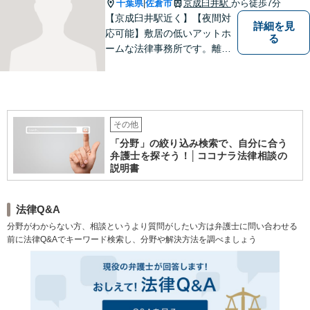
います。 ぜひご相談くださ
千葉県
佐倉市
京成臼井駅
から徒歩7分
|
い。
【京成臼井駅近く】【夜間対
詳細を見
応可能】敷居の低いアットホ
る
ームな法律事務所です。離婚
問題／相続問題／交通事故／
刑事事件／企業法務など、幅
広い法律トラブルに対応。
【地域に根差し他弁護士】的
確なアドバイスやサポートで
その他
ご相談者様のお役に立てるよ
「分野」の絞り込み検索で、自分に合う
う尽力します。
弁護士を探そう！│ココナラ法律相談の
説明書
法律Q&A
分野がわからない方、相談というより質問がしたい方は弁護士に問い合わせる
前に法律Q&Aでキーワード検索し、分野や解決方法を調べましょう