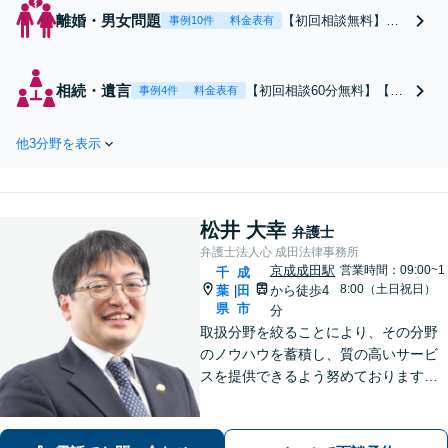
離婚・男女問題
【初回相談無料】あ
事例10件
料金表有
なたの利益の最大化
を目指します。まず
は電話・メールで状
相続・遺言
【初回相談60分無料】【全
事例4件
料金表有
況を丁寧にお聞きし
国対応】税理士・司法書士
ます。「離婚を希望
と連携可能！遺産分割／遺
している」「離婚を
他3分野を表示
留分／遺言書作成／相続放
切り出された」「不
棄／相続人・財産調査／相
貞の慰謝料請求をし
続税対策等お任せくださ
たい」等お任せくだ
い。【明瞭な料金プラン】
さい。【リーズナブ
松井 大幸
【解決実績豊富】【電話相
弁護士
ルな料金設定】
談可】
弁護士法人心 成田法律事務所
京成成田駅
営業時間：09:00~1
千
成
8:00（土日祝日）
葉
田
から徒歩4
|
県
市
分
取扱分野を絞ることにより、その分野
のノウハウを蓄積し、質の高いサービ
スを提供できるよう努めております。
全力でサポートさせていただきますの
で、お困りの際はご相談ください。