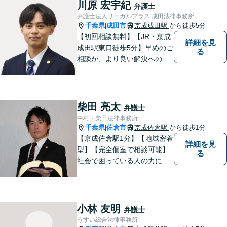
す。
川原 宏宇紀
弁護士
弁護士法人リーガルプラス 成田法律事務所
千葉県
成田市
京成成田駅
から徒歩5分
|
【初回相談無料】【JR・京成
詳細を見
成田駅東口徒歩5分】早めのご
る
相談が、より良い解決への第
一歩です。これからどう進め
ていくのが一番よいか、最適
な道筋を一緒に考えていきま
す。どんな些細なことでも構
柴田 亮太
弁護士
いませんので、遠慮なくご相
中村・柴田法律事務所
談ください。
千葉県
佐倉市
京成佐倉駅
から徒歩1分
|
【京成佐倉駅1分】【地域密着
詳細を見
型】【完全個室で相談可能】
る
社会で困っている人の力にな
りたいと思い、弁護士を志し
ました。地元の皆様からはお
金に関するご相談の他、遺産
相続、離婚・男女問題、交通
小林 友明
弁護士
事故の案件を広く受け付けて
うすい総合法律事務所