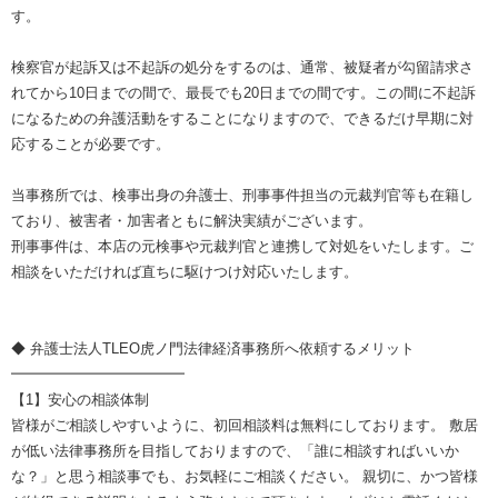
す。
検察官が起訴又は不起訴の処分をするのは、通常、被疑者が勾留請求さ
れてから10日までの間で、最長でも20日までの間です。この間に不起訴
になるための弁護活動をすることになりますので、できるだけ早期に対
応することが必要です。
当事務所では、検事出身の弁護士、刑事事件担当の元裁判官等も在籍し
ており、被害者・加害者ともに解決実績がございます。
刑事事件は、本店の元検事や元裁判官と連携して対処をいたします。ご
相談をいただければ直ちに駆けつけ対応いたします。
◆ 弁護士法人TLEO虎ノ門法律経済事務所へ依頼するメリット
━━━━━━━━━━━━
【1】安心の相談体制
皆様がご相談しやすいように、初回相談料は無料にしております。 敷居
が低い法律事務所を目指しておりますので、「誰に相談すればいいか
な？」と思う相談事でも、お気軽にご相談ください。 親切に、かつ皆様