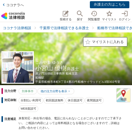
弁護士の方はこちら
ココナラへ
投稿する
探す
閲覧履歴
マイリスト
ログイン
ココナラ法律相談
千葉県で法律相談できる弁護士
船橋市で法律相談で
マイリストに入れる
こみやま ゆうき
小宮山 優樹
弁護士
虎ノ門法律経済事務所 船橋支店
船橋駅
千葉県
船橋市本町6丁目4番23号船橋ケイウッドビル3階302号室
注力分野
刑事事件
他の注力分野を表示
対応体制
分割払い利用可
初回面談無料
休日面談可
夜間面談可
WEB面談可
来客対応・外出等の場合、電話に出られないことがございますのでご了承下さ
注意補足
い。 ご相談の内容によっては有料相談となる場合がございますので，詳細は
お問い合わせください。