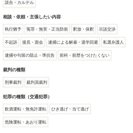
談合・カルテル
相談・依頼・主張したい内容
執行猶予
冤罪・無実・正当防衛
釈放・保釈
示談交渉
不起訴
接見・面会
逮捕による解雇・退学回避
私選弁護人
逮捕や勾留の阻止・準抗告
前科・前歴をつけたくない
裁判の種類
刑事裁判
裁判員裁判
犯罪の種類（交通犯罪）
飲酒運転・無免許運転
ひき逃げ・当て逃げ
危険運転・あおり運転