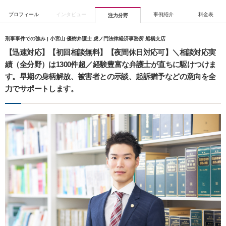
プロフィール
インタビュー
事例紹介
料金表
注力分野
刑事事件での強み | 小宮山 優樹弁護士 虎ノ門法律経済事務所 船橋支店
【迅速対応】【初回相談無料】【夜間休日対応可】＼相談対応実
績（全分野）は1300件超／経験豊富な弁護士が直ちに駆けつけま
す。早期の身柄解放、被害者との示談、起訴猶予などの意向を全
力でサポートします。