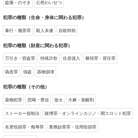
盗撮・のぞき
公然わいせつ
犯罪の種類（生命・身体に関わる犯罪）
暴行・傷害罪
殺人未遂
自殺幇助
犯罪の種類（財産に関わる犯罪）
万引き・窃盗罪
特殊詐欺
住居侵入
横領罪・背任罪
偽造罪
強盗
器物損壊
犯罪の種類（その他）
薬物犯罪
恐喝・脅迫
放火
大麻・覚醒剤
ストーカー規制法
賭博罪・オンラインカジノ・闇スロット犯罪
名誉毀損罪・侮辱罪
業務妨害罪・信用毀損罪