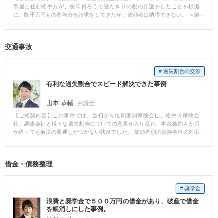
部屋に住む相手方が、長年胃ろうで寝たきりの親の介護をしたことを根拠
に、数千万円もの寄与分を請求をしてきたが、依頼者は納得できない。 ＜解
決経緯＞ 調停において、相手方が介護をした事実の証明が不十分であるこ
と、既に被相続人の財産管理において多額の財産を収受している疑いがある
こと、被相続人からマンションの使用貸借を受けていることと等々を主張立
交通事故
証した結果、調停に代わる審判において、相手方寄与分は全く（ゼロ）認め
られなかった。
# 過失割合の交渉
有利な過失割合でスピード解決できた事例
山本 恭輔
弁護士
【ご相談内容】この事件では、当初から依頼者側保険会社、相手方保険会
社、調査会社と様々な過失割合についての意見が入り乱れ、事故後約４か月
が経っても解決の見通しがつかない状況でした。 依頼者側の保険会社の対応
が頼りなく、不信感を持っていたということもあって、依頼者は私のところ
に相談に訪れました。 私はまず、事故状況を分析したところ、かなり珍しい
形態の事故だということが分かり、各社の過失割合の意見は、一般的な事故
借金・債務整理
で過失割合の基準となる別冊判例タイムズの図を硬直的に当てはめようとし
ている点で無理があるという印象を持ちました。 そこで、私は、形式的な基
準によるのではなく、この事件の事故状況と類似している裁判例を個別に調
# 奨学金
査して主張の根拠とし、相手方を説得しました。 このような弁護活動によ
り、依頼者に有利な過失割合で、かつ受任してから約１か月で事件を解決す
浪費と奨学金で５００万円の借金があり、破産で借金
ることができました。
を帳消しにした事例。