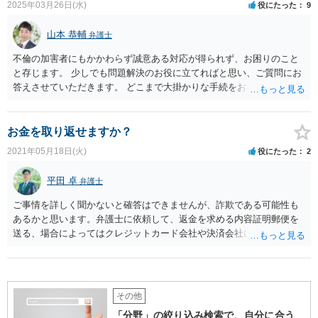
2025年03月26日(水)
役にたった
9
山本 恭輔
弁護士
不倫の加害者にもかかわらず誠意ある対応が得られず、お困りのこと
と存じます。 少しでも問題解決のお役に立てればと思い、ご質問にお
答えさせていただきます。 どこまで大掛かりな手続をお考えかにもよ
るのですが、弁護士を代理人に立て、住所が分からなければ調査を
し、通知書を送付して弁護士を通し交渉する、あるいは慰謝料請求の
訴訟を起こすなどの手段は考えられるように思いました。 弁護士や裁
お金を取り返せますか？
判所から書面が来ているとなれば、不倫相手もさすがに対応しようと
2021年05月18日(火)
役にたった
2
気持ちが変わることも多いためです。
平田 卓
弁護士
ご事情を詳しく聞かないと確答はできませんが、詐欺である可能性も
あるかと思います。弁護士に依頼して、返金を求める内容証明郵便を
送る、場合によってはクレジットカード会社や決済会社に返金処理を
求める、などの方法があるかと思います。まずはお近くの弁護士にラ
インの履歴や当時の書面をもってご相談されることをお勧めいたしま
す。
その他
「分野」の絞り込み検索で、自分に合う