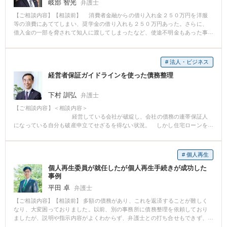
岐部 智光
弁護士
【ご相談内容】【相談前】 消費者金融からの借り入れ金２５０万円を洋服
等の浪費にあててしまい、奨学金の借り入れも２５０万円あった。さらに、
借入金の一部を脅されて知人に渡してしまったなど、使途不明金もあった事
例。 【相談後】 裁判所に破産申し立てることで、最終的には借金がチャラ
になった。 【先生のコメント】 使途不明金と浪費があったため、管財事件
としての進行になりましたが、最終的に免責は認められました。奨学金につ
# 法人・ビジネス
いて、相談者の親族が保証人になっていなかったことも幸いしました。奨学
経営者保証ガイドラインを使った債務整理
金につき、両親が保証人になっている場合は、両親も併せて破産を申し立て
るなどの対応が必要になることもあります。ギャンブル等の浪費があって
も、免責は認められる可能性はあるので、まずはご相談下さい。
下村 訓弘
弁護士
【ご相談内容】＜相談内容＞
経営している会社が破綻し、会社の債務の連帯保証人
になっている自分も破産申立てせざるを得ない状況。 しかし住宅ローンを
支払い中の自宅があり何とか自宅を守りたい。預金も家族の生活ために少し
でも多く確保しておきたい。しかし破産になると今の資産ほぼ全て取られて
しまうだろう。これからの仕事も、できれば会社でやっていた事業を個人で
# 個人再生
続けたい。しかし破産した場合それが許されないと聞いている。 ＜解決経緯
個人再生委員が就任したが個人再生手続きが成功した
＞ 会社
事例
の代表者で、債務がほぼ会社の保証債務のみであったので、経営者保証ガイ
ドラインを利用した債務整理を勧めた。 この方法であれば、早めに債
平田 卓
弁護士
務整理に着手することで、それが遅れた場合より金融機関の回収額を増加さ
【ご相談内容】【相談前】 多額の債務があり、これを返済することが難しく
せたと認められれば、増加の範囲で、経営者保証ガイドラインを使うこと
なり、大変困っておりました。以前、別の事務所に債務整理を依頼しており
で、財産を破産の場合より多く手元に残すことが出来る。また「華美でな
ましたが、説明や指示内容がよくわからず、弁護士との打ち合せもできず、
い」自宅であれば処分を求められなくて済む。さらに、信用情報（いわゆる
手続きが進まなかったため、解約となりました。 そのため、弁護士の先生を