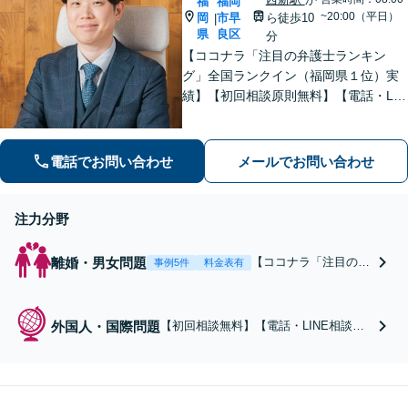
福
福岡
~20:00（平日）
岡
市早
ら徒歩10
|
県
良区
分
【ココナラ「注目の弁護士ランキン
グ」全国ランクイン（福岡県１位）実
績】【初回相談原則無料】【電話・LIN
E相談可】GoogleやSNSで検索する感
覚で、どんな些細な悩みでもご相談く
ださい【休日・夜間相談可】
電話でお問い合わせ
メールでお問い合わせ
注力分野
離婚・男女問題
【ココナラ「注目の弁
事例5件
料金表有
護士ランキング」全国
ランクイン（福岡県１
位）実績】【初回相談
外国人・国際問題
【初回相談無料】【電話・LINE相談
原則無料】【電話・LI
可】外国人の家族問題を抱える方、日
NE相談可】【年間100
本で働く外国人、外国人雇用を検討す
件以上の取扱実績】離
る企業まで、幅広いニーズに対応しま
婚・不貞・男女問題に
す。英文契約書の作成・レビュー、外
精通 迅速な解決に最