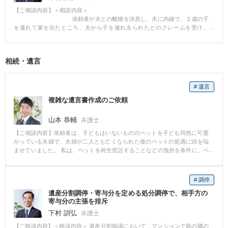
状況把握に基づく迅速な法的対応が、効果的な解決をもたらした事例といえ
【ご相談内容】＜相談内容＞
ます。
依頼者が夫との離婚を決意し、夫に内緒で、２歳の子
を連れて家を出たところ、夫から子を連れ去られたとのクレームを受け、
「監護者指定・子の引渡し審判」及び「審判前の仮処分」を申し立てられ
た。 ＜
解決経緯＞
相続・遺言
別居に至るまでの子と真剣に接してこなかった夫の行状、および面会交
流での夫の子に対する不適切な接し方を、裁判所に対し、詳しく主張した結
果、裁判所から、夫は親権者として不適切という判断を得ることができ、裁
# 遺言
判所が促した結果、夫側は、上記申立てを取り下げた。
複雑な遺言書作成のご依頼
山本 恭輔
弁護士
【ご相談内容】依頼者は、子どもはいないもののペットを子ども同然に可愛
がっている夫婦で、夫婦が二人とも亡くなられた後のペットの処遇に頭を悩
ませていました。 私は、ペットを終生世話することなどの負担を条件に、ペ
ットと飼育費用を信頼できる人に遺贈する遺言書の作成を提案しました。 そ
の他にも、依頼者の希望を丁寧にヒアリングした結果、遺留分を侵害してし
まう条項や二次相続への配慮など、複雑な問題が多く出てきましたが、遺言
# 調停
書の中で一つ一つ対処していきました。 このような場合、一般的には遺言書
遺産分割調停・寄与分を定める処分調停で、相手方の
作成費用が遺産総額に応じて決まることが多く、分かりにくくしかも高額に
寄与分の主張を排斥
なりがちですが、弊事務所の報酬基準により１通22万円（税込）の定額にて
お受けし、とても喜んでいただきました。
下村 訓弘
弁護士
【ご相談内容】＜相談内容＞ 遺産分割協議において、マンションで親の隣の