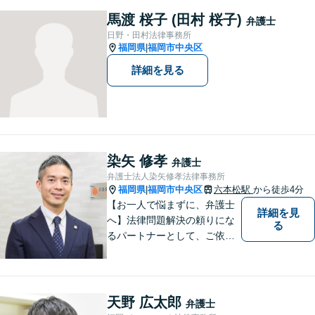
あらゆる問題解決に精通。
馬渡 桜子 (田村 桜子)
弁護士
【電話相談可】
日野・田村法律事務所
福岡県
福岡市中央区
|
詳細を見る
染矢 修孝
弁護士
弁護士法人染矢修孝法律事務所
福岡県
福岡市中央区
六本松駅
から徒歩4分
|
【お一人で悩まずに、弁護士
詳細を見
へ】法律問題解決の頼りにな
る
るパートナーとして、ご依頼
者の納得の行く解決を目指し
ます。「遺産分割や遺留分侵
害額請求などの相続問題」は
じめ、「離婚事件」、「損害
天野 広太郎
弁護士
賠償請求事件」、「刑事事