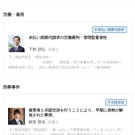
ブラックリスト）に傷をつけないで済ませるので、今後も金融機関からの融
探していたところ、平田先生とお会いし、相談しました。また、破産や再
資を受けられる可能性がある。 当
生、任意整理等、どの手続きが妥当であるのかわからなかったので、そのこ
職から中小企業再生支援協議会（現在は中小企業活性化協議会）に申請し、
労働・雇用
とも相談しました。 【相談後】 先生に相談した際、債務額、収入、財産の状
同協議会の協力を得て保証債務の債権者と交渉した結果、経営者保証ガイド
況、仕事内容、家族の状況、年齢等を詳しく聴き取りしてもらい、個人再生
ラインによる債務整理を実現できた。
手続き妥当であると勧めて貰い、これを依頼しました。申立までも必要な書
# 未払い残業代請求
類を詳しく教えていただき、大量な書類の整理や書類の作成も行っていただ
きましたので、スムーズに申立ができました。申立後、個人再生委員が選任
未払い残業代請求の労働審判・管理監督者性
されたため、その後も提出する書類などが多かったのですが、先生のサポー
トでうまくいきました。また、私の個人的事情等について個人再生委員に疑
下村 訓弘
弁護士
問視されたことがありましたが、先生に事情を説明する報告書を何度も作成
していただき、個人再生委員や裁判所にもご理解頂きましたので、最終的に
【ご相談内容】＜相談内容＞
は、無事に再生計画の認可決定をいただきました。今は生活が楽になり、借
在籍中、「副部長」等の肩書を持っていた依頼者が、
金の終わりが見えたので、依頼して良かったと思います。 【先生のコメン
退職後会社に対し、未払い残業代の支払を請求したい。 ＜解決経緯＞
ト】 どの手続きを選ぶかはその方の状況によって異なりますので、当事務所
依頼者の管理
では相談段階のカウンセリングを重視しております。個人再生手続で個人再
監督者性が争点になったが、相手方答弁書に対し、労働審判第１回期日で的
生委員が選任された場合、弁済能力等について詳しい調査がなされることに
を射た反論のプレゼンテーションが行ったことが効を奏し、審判員の心証を
刑事事件
なりますが、その場合も全力でサポートいたします。
こちらに有利に持っていくことに成功し、審判において、請求額ほぼ全額が
認められた。
# 示談交渉
被害者と示談交渉を行うことにより、早期に身柄が解
放された事例。
岐部 智光
弁護士
【ご相談内容】【相談前】 酔っぱらって被害者を殴ってしまったが、詳し
い内容は覚えていいない。 【相談後】 暴行の事実自体を認めることにより、