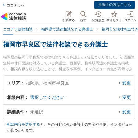
弁護士の方はこちら
ココナラへ
投稿する
探す
閲覧履歴
マイリスト
ログイン
ココナラ法律相談
福岡県で法律相談できる弁護士
福岡市で法律相談で
福岡市早良区で法律相談できる弁護士
福岡県の福岡市早良区で法律相談できる弁護士が7名見つかりました。初回面談
無料や休日面談に対応している弁護士、西新駅、藤崎駅周辺の弁護士も掲載
中。相談内容を絞り込むことで、料金表や事例、インタビュー有無が表示でき
ます。特に弁護士法人コイノニア（コイノニア法律事務所）の岐部 智光弁護士
や平田すぐる法律事務所の平田 卓弁護士、日の出総合法律事務所の下村 訓弘弁
エリア
福岡県、福岡市早良区
変更
護士のプロフィール情報や弁護士費用、強みなどが注目されています。離婚や
相続、交通事故から不動産、ネットトラブル、企業法務まで幅広く取り扱う弁
相談内容
選択してください
変更
護士が多数。こんな法律相談をお持ちの方は是非ご利用ください。福岡市早良
区で土日や夜間に発生した不倫慰謝料トラブルを今すぐに弁護士に相談した
い』『交通事故の過失割合や後遺障害のトラブル解決の実績豊富な近くの弁護
詳細条件
未選択
変更
士を検索したい』『初回相談無料で自己破産や債務整理を法律相談できる福岡
市早良区内の弁護士に相談予約したい』などでお困りの相談者さんにおすすめ
※
相談内容を選択する
と、その分野に強い弁護士の料金や事例、インタビュー
です。
が見つかります。