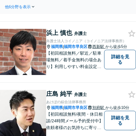
残業代、解雇・懲戒、労災、セクハ
も対応可能！不動産問
他6分野を表示
ラ・パワハラ等、労使トラブルはお
題は小さなトラブルで
早めにご相談ください。【わかりや
も早めにご相談くださ
すく、リーズナブルな料金設定】
い。【分かりやすく・
【弁護士歴7年】【藤崎駅から徒歩5
リーズナブルな料金設
浜上 慎也
分】
弁護士
定】【弁護士歴7年】
弁護士法人コイノニア（コイノニア法律事務所）
福岡県
福岡市早良区
西新駅
から徒歩5分
|
【初回相談無料／駅近／駐車
詳細を見
場無料／着手金無料の場合あ
る
り】利用しやすい料金設定に
努め、裁判所や大手法律事務
所での豊富な経験も活かし、
ご相談者様にとってベストな
庄島 純平
解決へ導きます。話しやすい
弁護士
雰囲気を大切に、寄り添いつ
あけぼの綜合法律事務所
つ冷静で強力な味方になりま
福岡県
福岡市早良区
別府駅
から徒歩10分
|
す。
【初回相談無料/夜間・休日相
詳細を見
談/24時間メール予約受付中】
る
依頼者様のお気持ちに寄り添
い，お話をよく聞くことを何