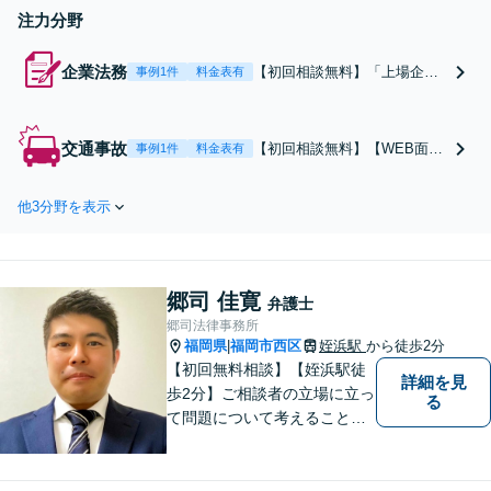
注力分野
企業法務
【初回相談無料】「上場企業
事例1件
料金表有
～個人事業主までの幅広い事
業者に対する対応経験あり」
各企業の特性や成長段階に応
交通事故
【初回相談無料】【WEB面談
事例1件
料金表有
じ、お悩みに対し、最適な法
対応】「迅速な対応と丁寧な
的アドバイスを提供「密なコ
コミュニケーション」示談交
ミュニケーションを通じ、適
他3分野を表示
渉から訴訟対応まで、事案の
切な解決策をご提案」【WEB
内容に応じた最適な解決方法
面談対応】【休日・夜間相談
をご提案！保険会社の対応／
可】
損害賠償請求／後遺障害等級
郷司 佳寛
認定／休業損害／示談交渉／
弁護士
治療費の打ち切り／死亡事故
郷司法律事務所
福岡県
福岡市西区
など
姪浜駅
から徒歩2分
|
【初回無料相談】【姪浜駅徒
詳細を見
歩2分】ご相談者の立場に立っ
る
て問題について考えることが
モットー。企業法務案件、相
続・遺言案件、労働事件案
件、損害保険業務に関わる、