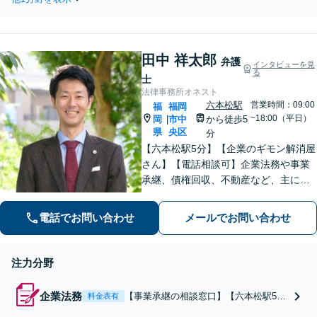
する事務所】建築紛
業界業種問わず幅広く対応し
争・欠陥住宅・建築瑕
ます【休日・夜間面談可】
疵・サブリース訴訟・
賃貸契約に関するトラ
田中 祥太郎
ブルはお任せ！【休
弁護
インタビューを見
る
日・夜間面談可】【完
士
全個室】【六本松駅2
法律事務所オネスト
分】
六本松駅
営業時間：09:00
福
福岡
~18:00（平日）
岡
市中
から徒歩5
|
県
央区
分
【六本松駅5分】【企業のギモン解消屋
さん】【電話相談可】企業法務や事業
承継、債権回収、不動産など、主に企
業側の案件に注力しています。経営者
のみなさまが安心して本業に専念でき
電話でお問い合わせ
メールでお問い合わせ
るよう、法律に関するちょっとした疑
問や悩みも迅速に解消。ぜひご相談く
ださい。
注力分野
企業法務
【事業承継の相談窓口】【六本松駅5
料金表有
分】【ギモン解消屋さん】【電話相談