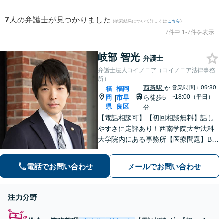
7
人の弁護士が見つかりました
(検索結果について詳しくは
こちら
)
7件中 1-7件を表示
岐部 智光
弁護士
弁護士法人コイノニア（コイノニア法律事務
所）
西新駅
か
営業時間：09:30
福
福岡
~18:00（平日）
岡
市早
ら徒歩5
|
県
良区
分
【電話相談可】【初回相談無料】話し
やすさに定評あり！西南学院大学法科
大学院内にある事務所【医療問題】B型
肝炎に強い弁護士【借金問題】債務整
理の解決実績100件以上【刑事事件】粘
電話でお問い合わせ
メールでお問い合わせ
り強い交渉。迅速に接見します【当
日・夜間面談可】【完全個室】【西新
駅5分】
注力分野