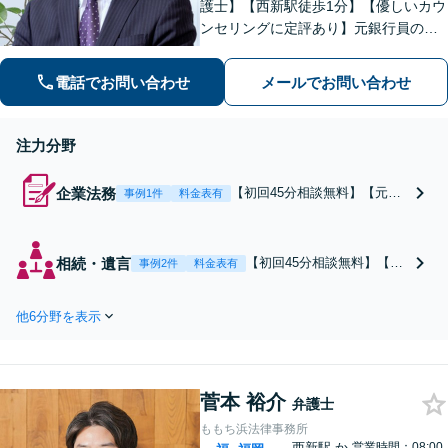
護士】【西新駅徒歩1分】【優しいカウ
ンセリングに定評あり】元銀行員のノ
ウハウも活かして相続／借金・債務整
理／労働雇用／企業法務／債権回収か
電話でお問い合わせ
メールでお問い合わせ
ら離婚問題までサポートします。経営
者保証ガイドライン利用実績あり。
注力分野
企業法務
【初回45分相談無料】【元銀
事例1件
料金表有
行員の弁護士】【西新駅徒歩1
分】銀行時代もＭ＆Ａアドバ
イザーとして、さまざまな経
相続・遺言
【初回45分相談無料】【元
事例2件
料金表有
営問題の相談を受けていまし
銀行員の弁護士】【西新駅
た。その経験も生かし、法を
徒歩1分】遺産を巡る「争
利用しながらも実践的な解決
他6分野を表示
い」について、「交渉」
方法の提示をこころがけてい
「調停」「審判」「訴訟」
ます。顧問契約大歓迎です。
多くの事案を解決してきま
した。一方で、遺言書作
菅本 裕介
成、遺産分割協議取り纏
弁護士
め、遺産の換価・名義変更
ももち浜法律事務所
等々の業務も大歓迎です。
西新駅
か
営業時間：08:00