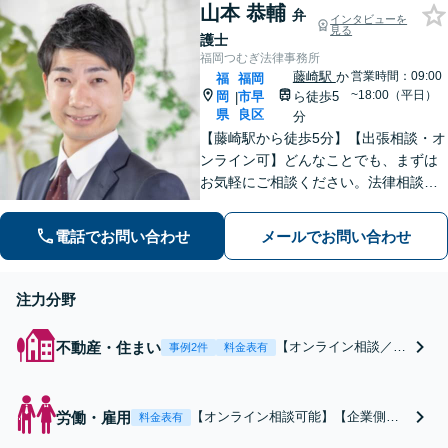
国人労働者の在留資格申請まで、企業
山本 恭輔
弁
大限尽力します【全国
インタビューを
の国際業務をサポート【英語対応可】
見る
護士
対応可】 【国際離婚
福岡つむぎ法律事務所
取扱経験】
藤崎駅
か
営業時間：09:00
福
福岡
~18:00（平日）
岡
市早
ら徒歩5
|
県
良区
分
【藤崎駅から徒歩5分】【出張相談・オ
ンライン可】どんなことでも、まずは
お気軽にご相談ください。法律相談で
は、まずは相談者の方のお話をじっく
り聞くことが大事だと考えています。
電話でお問い合わせ
メールでお問い合わせ
【明瞭でリーズナブルな料金体制】
注力分野
不動産・住まい
【オンライン相談／出
事例2件
料金表有
張相談可】【藤崎駅か
ら徒歩5分】不動産全
般で解決実績多数あり
労働・雇用
【オンライン相談可能】【企業側・
料金表有
【オーナー様向け】
従業員側どちらも対応可能】未払い
【借主様向け】どちら