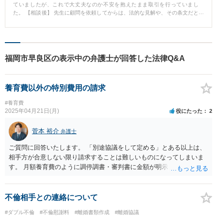
ていましたが、これで大丈夫なのか不安を抱えたまま取引を行っていまし
た。 【相談後】 先生に顧問を依頼してからは、法的な見解や、その条文だと
どのようなリスクがあるのかを正確に指摘していただけるようになりました
ので、安心して取引ができます。 我々の業界のことをや取引慣行をよく理解
していただいていますので、毎回の説明の手間も省けますし、何より安心感
があります。 ある時、トラブルが起きた際には、素早く内容証明郵便を送っ
てもらい、無事に債権回収できたこともありました。 メールや電話で気軽に
福岡市早良区の表示中の弁護士が回答した法律Q&A
相談できますし、先生自身も話しやすい方ですので、気軽に相談でき、我々
も本業に専念できます。 顧問契約のサービス内容も我々の業務の応じたもの
にしていただきましたし、価格もサービスと比較してリーズナブルだと思い
養育費以外の特別費用の請求
ます。 〈弁護士のコメント〉 法的トラブル予防のため自社の事情に精通した
弁護士に気軽に相談したい、契約書チェックを受けたいというニーズから、
#養育費
ご依頼をいただきました。 本業に専念していただけているのであれば、弁護
2025年04月21日(月)
役にたった
2
士として嬉しい限りです。
菅本 裕介
弁護士
ご質問に回答いたします。 「別途協議をして定める」とある以上は、
相手方が合意しない限り請求することは難しいものになってしまいま
す。 月額養育費のように調停調書・審判書に金額が明示してあれば別
ですが、あくまでも「協議」となっているためです。 そのため、残念
ながら、ご認識のとおり調停を申し立てて請求せざるを得ないという
ことになるでしょう。 ご参考になれば幸いです。
不倫相手との連絡について
#ダブル不倫
#不倫慰謝料
#離婚書類作成
#離婚協議