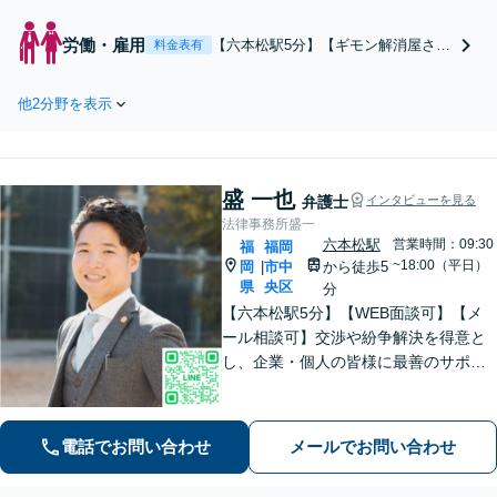
可】スムーズな「親族内承継」「M&
A・第三者承継」をサポートいたしま
労働・雇用
【六本松駅5分】【ギモン解消屋さ
料金表有
す。経営者さまの「ちょっと気にな
ん】【電話相談可】使用者・労働者
る」をすぐに解決し、安心して事業に
いずれの立場からもご相談を承って
専念できる環境を。ぜひご相談くださ
他2分野を表示
おります。解雇や残業代、ハラスメ
い。
ントなど、労働問題全般に対応可能
です。紛争の発生後だけでなく、予
防法務にも注力しています。ぜひご
盛 一也
相談ください。
弁護士
インタビューを見る
法律事務所盛一
六本松駅
営業時間：09:30
福
福岡
~18:00（平日）
岡
市中
から徒歩5
|
県
央区
分
【六本松駅5分】【WEB面談可】【メ
ール相談可】交渉や紛争解決を得意と
し、企業・個人の皆様に最善のサポー
トを提供することを大切にしていま
す。多様な業界での経験を活かし、各
企業の事業特性や成長段階に応じた最
電話でお問い合わせ
メールでお問い合わせ
適な法的アドバイスを提供【休日・夜
間相談可】