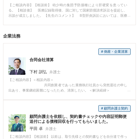
【ご相談内容】【相談前】 幼少時の集団予防接種により肝硬変を患ってい
る。 【相談後】 医療記録取得後、国に対して国家賠償請求訴訟を提起し、
示談が成立しました。 【先生のコメント】 B型肝炎訴訟においては、医療
記録のみならず、様々な資料が必要になることが多く、個人での資料の収集
が困難な場合があります。また、B型肝炎訴訟は通常の訴訟と異なり、裁判期
日が３カ月～６カ月に１回のペースで行われる傾向があり、解決まで時間が
企業法務
かかりますので早めにご相談下さい。
# 倒産・企業清算
合同会社清算
下村 訓弘
弁護士
【ご相談内容】＜相談内容＞
共同創業者であった業務執行社員から突然退社の申し
出あり、事業継続困難になったため、清算したい。 ＜解決経緯＞
相手方の退社手続
き、持分払い戻し請求に対する対応、会社の解散手続き、財産換価、債務弁
済、清算登記手続きを経て無事清算を完了することができた。 対立する相手
# 顧問弁護士契約
方と、交渉により、債権の一部を放棄してもらい債務超過を回避できたこと
顧問弁護士を依頼し、契約書チェックや内容証明郵便
で破産手続きに移行せずに清算手続きを終了することができた。
送付による債権回収を行ってもらいました。
平田 卓
弁護士
【ご相談内容】【相談前】 以前は、取引先様との契約書などを自分達で作っ