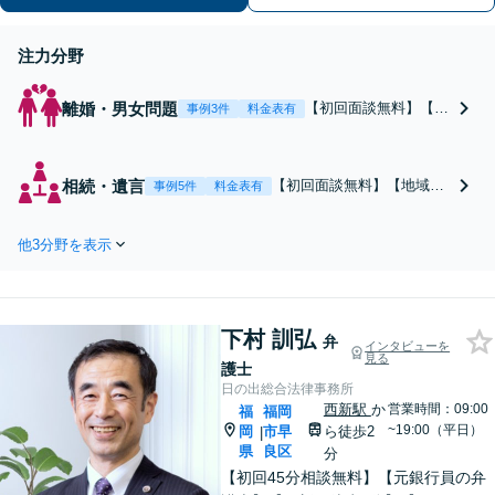
注力分野
離婚・男女問題
【初回面談無料】【法
事例3件
料金表有
テラス利用可】慰謝料
や今後の生活に不安を
抱えていませんか？離
相続・遺言
【初回面談無料】【地域密
事例5件
料金表有
婚や不貞のお悩みを円
着】事務所は法務局の横に
滑な解決へ導きます。
立地しており、手続きも迅
FP2級資格を活かし、
他3分野を表示
速に行うことが可能です。
離婚後の生活設計まで
他士業と連携したワンスト
見据えたサポートを提
ップ対応。遺言書の作成か
供【キッズスペースあ
ら親族間の交渉まで、きめ
り】【事前のご予約で
下村 訓弘
細やかな対応でお手伝いい
弁
インタビューを
休日・夜間も対応】
見る
たします。【メール24時間
護士
受付】
日の出総合法律事務所
西新駅
か
営業時間：09:00
福
福岡
~19:00（平日）
岡
市早
ら徒歩2
|
県
良区
分
【初回45分相談無料】【元銀行員の弁