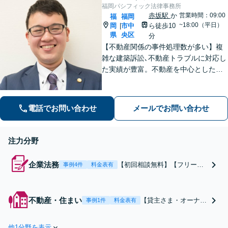
福岡パシフィック法律事務所
赤坂駅
か
営業時間：09:00
福
福岡
~18:00（平日）
岡
市中
ら徒歩10
|
県
央区
分
【不動産関係の事件処理数が多い】複
雑な建築訴訟､不動産トラブルに対応し
た実績が豊富。不動産を中心とした相
続トラブルにも多く対応【顧問弁護
士】業績にも影響する中小企業関係の
法務、顧客とのトラブル、予防法務も
電話でお問い合わせ
メールでお問い合わせ
お任せ【六本松駅2分】
注力分野
企業法務
【初回相談無料】【フリーラ
事例4件
料金表有
ンス・個人事業主も相談可】
【中小企業も相談可】法務部
の代わりに弁護士という選択
不動産・住まい
【貸主さま・オーナー
事例1件
料金表有
を！契約書作成・チェック／
さまの強い味方】【不
クレーマー対策／従業員との
動産トラブルを得意と
トラブル／労務環境を整備／
他1分野を表示