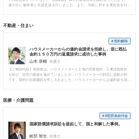
速やかに被害者と示談交渉を行いました。また、勾留に対する準抗告を行
い、身柄が釈放されました。最終的に、不起訴処分となりました。 【先生の
コメント】 刑事事件はスピードが大事になります。被害者に早期に謝罪を
して示談ができたことで、早期の身柄釈放につながりました。事例によって
不動産・住まい
は、早期の身柄釈放は難しい場合もありますが、まずはご相談下さい。
# 契約解除
ハウスメーカーからの違約金請求を拒絶し、逆に既払
金約１５０万円の返還請求に成功した事例
山本 恭輔
弁護士
【ご相談内容】依頼者は、ハウスメーカーと土地の売買契約・工事請負契約
を結び、自宅の新築を進めていましたが、ハウスメーカーの対応に信頼が持
てず、契約の白紙撤回を申し入れました。ハウスメーカーからは違約金を請
求されたため、私が交渉の依頼を受けました。 私は、契約書を精査してとあ
る特約条項の存在に気付き、これと債務不履行解除を主張することで、違約
金は発生しない一方で逆にハウスメーカーに支払った金銭は返してもらうべ
医療・介護問題
きだと立論しました。 ハウスメーカーと直接交渉した結果、違約金は支払わ
なくてよくなり、逆に約１５０万円を返還してもらえる結果となりました。
# B型肝炎給付金
国家賠償請求訴訟を提起して、国と和解した事例。
岐部 智光
弁護士