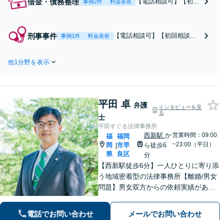
借金・債務整理
【電話相談可】【初回
事例2件
料金表有
相談無料】債務整理の
解決実績100件以上！
破産管財人の経験もあ
刑事事件
【電話相談可】【初回相談無
事例1件
料金表有
り。自己破産／任意整
料】 刑事事件全般（暴力・性
理／個人再生など、ご
犯罪・窃盗等）対応可【迅速
状況に合わせた解決策
他1分野を表示
に接見】豊富な知識と経験
をご提案。「話しやす
で、解決へと導きます。逮捕
さに定評あり！西南学
前のご相談も可能「話しやす
院大学法科大学院内に
さに定評あり！西南学院大学
ある事務所」【完全個
平田 卓
法科大学院内にある事務所」
弁護
インタビューを見
室】【西新駅5分】
る
【完全個室】【西新駅5分】
士
平田すぐる法律事務所
西新駅
か
営業時間：09:00
福
福岡
~23:00（平日）
岡
市早
ら徒歩6
|
県
良区
分
【西新駅徒歩6分】一人ひとりに寄り添
う地域密着型の法律事務所【離婚/男女
問題】男女双方からの依頼実績があり
【相続/遺言】話が平行線になっていま
せんか？第3者の目線から、さまざまな
電話でお問い合わせ
メールでお問い合わせ
解決方法や選択肢の提示をいたします