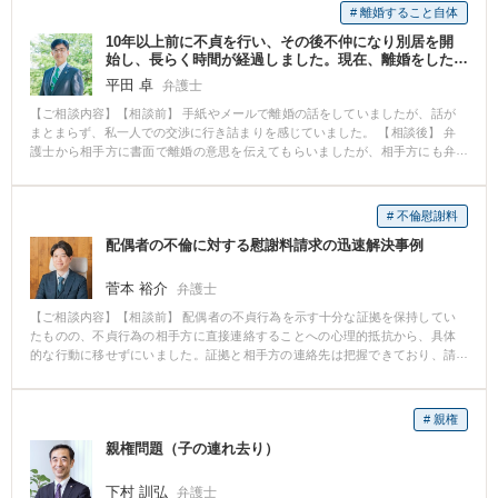
# 離婚すること自体
10年以上前に不貞を行い、その後不仲になり別居を開
始し、長らく時間が経過しました。現在、離婚をした
いと悩んでいます。
平田 卓
弁護士
【ご相談内容】【相談前】 手紙やメールで離婚の話をしていましたが、話が
まとまらず、私一人での交渉に行き詰まりを感じていました。 【相談後】 弁
護士から相手方に書面で離婚の意思を伝えてもらいましたが、相手方にも弁
護士が付いたこともあってか、交渉段階では相手方の承諾を得られませんで
した。 そのため、先生に離婚調停を申し立ててもらいました。 相手方、は当
初は離婚自体に強く反対していましたが、先生から粘り強い説得を行ってい
# 不倫慰謝料
ただいた結果、最終的には離婚に同意してもらうことができ、無事、調停離
配偶者の不倫に対する慰謝料請求の迅速解決事例
婚が成立しました。 〈弁護士からのコメント〉 不貞を行った側(有責配偶者)
からの離婚請求という困難な事案に関するご相談でしたが、婚姻開始時から
現時点までの事情を時系列ごとに詳細に聞き取りし、本件では離婚請求が認
菅本 裕介
弁護士
められるべき事情を細かく主張しました。 また、離婚の条件となる財産分
【ご相談内容】【相談前】 配偶者の不貞行為を示す十分な証拠を保持してい
与・慰謝料の金額についても、依頼者と二人三脚で細かな主張・立証を続け
たものの、不貞行為の相手方に直接連絡することへの心理的抵抗から、具体
た結果、訴訟までは進まず、無事、調停段階で離婚が成立しました。
的な行動に移せずにいました。証拠と相手方の連絡先は把握できており、請
求に必要な要件は整っている状況でした。 【相談後】 弁護士が直ちに内容証
明郵便による請求手続きを開始。相手方への適切な請求と交渉の結果、相談
開始からわずか1週間という短期間で、請求額満額である300万円の慰謝料を
# 親権
獲得することができました。 【先生のコメント】 本件では、十分な証拠の存
親権問題（子の連れ去り）
在と相手方の連絡先の把握により、迅速な対応が可能でした。また、相手方
の社会的立場を考慮した上で、内容証明郵便の文面を戦略的に作成したこと
が、満額での解決に結びついたと考えられます。このように、適切な証拠と
下村 訓弘
弁護士