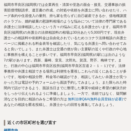
福岡市早良区(福岡県)では企業再生・清算や至急の面会・接見、交通事故の損
害賠償増額請求、遺言書の作成、の対処や依頼を弁護士に問い合わせたり、ハ
ーグ条約や住居侵入の量刑、持ち家を売らずに自己破産できるか、借地権譲渡
のトラブル、婚約破棄の慰謝料相場のような悩みについて法律の専門家である
弁護士に法律相談したいという方々の悩みに応える弁護士がいます。福岡市早
良区(福岡県)の弁護士の法律相談料の相場は30分あたり5,000円です。現在弁
護士への相談料や依頼料金は自由化されているためココナラ法律相談の弁護士
ページに掲載される料金表等を確認したり、気になる弁護士へ問い合わせてみ
ると良いでしょう。また弁護士は交通の便が良い主要駅の近くや行政の中心地
に事務所を構えることが多いです。福岡市早良区(福岡県)の駅には次のような
7の駅があります。西新、藤崎、室見、次郎丸、賀茂、野芥、梅林です。ま
た、行政の中心は福岡市早良区役所(福岡市早良区百道２－１－１)です。法律
事務所や弁護士相談できる場所は利便性を重視しこれらの近くにあることが多
いです。地域や相談分野、料金等の確認ができ、相談してみたい弁護士が見つ
かった方は電話や予約フォームから面談予約してみましょう。また限られた時
間内で話ができるよう、面談当日までに整理した事実や経緯と希望の解決方針
をしっかり伝えられるように準備しましょう。一方で、依頼ではなく、疑問解
消などを目的に相談のみをご希望の方は
無料法律Q&A(無料会員登録が必要)
で
あなたの相談を匿名投稿し、弁護士からの回答を募集してみましょう。
近くの市区町村を選び直す
福岡市内