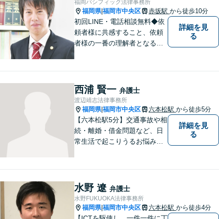
福岡パシフィック法律事務所
件」まで多数の事件の取り扱
福岡県
福岡市中央区
赤坂駅
から徒歩10分
|
い【分割払い可】
初回LINE・電話相談無料◆依
詳細を見
頼者様に共感すること、依頼
る
者様の一番の理解者となるこ
とがモットーです。親身な弁
護士がスピーディーに解決し
ます！
西浦 賢一
弁護士
渡辺靖志法律事務所
福岡県
福岡市中央区
六本松駅
から徒歩5分
|
【六本松駅5分】交通事故や相
詳細を見
続・離婚・借金問題など、日
る
常生活で起こりうるお悩みの
解決に尽力します。早い段階
でのご相談は、無用な紛争の
発生・拡大を防止し、問題解
決への大きな一歩となりま
水野 遼
弁護士
す。 些細なことでも、お気軽
水野FUKUOKA法律事務所
にご相談下さい。
福岡県
福岡市中央区
六本松駅
から徒歩4分
|
【ICTを駆使し、一件一件に丁