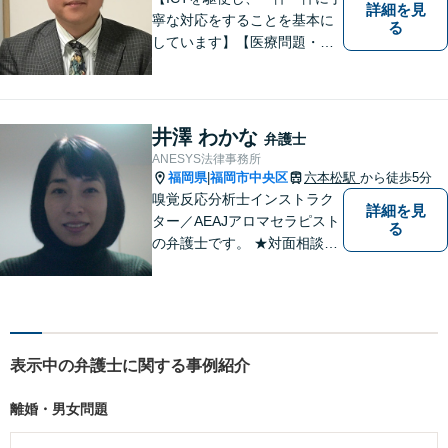
詳細を見
寧な対応をすることを基本に
る
しています】【医療問題・交
通事故等医療分野の知識が必
要な事件に対応】【刑事・少
年事件にスピーディーに対
応】【遠隔地からのご依頼・
井澤 わかな
弁護士
ご相談歓迎】あなたのために
ANESYS法律事務所
全力で事件と向き合います！
福岡県
福岡市中央区
六本松駅
から徒歩5分
|
嗅覚反応分析士インストラク
詳細を見
ター／AEAJアロマセラピスト
る
の弁護士です。 ★対面相談が
基本、出張／メール／電話相
談も可ですので、相談方法
は、御相談ください ★土日祝
日／夜間も、時間帯等によっ
て対応可です ★法テラス利用
表示中の弁護士に関する事例紹介
は、一応可能です
離婚・男女問題