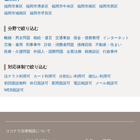
福岡市東区
福岡市博多区
福岡市中央区
福岡市南区
福岡市西区
福岡市城南区
福岡市早良区
分野で絞り込む
離婚・男女問題
相続・遺言
交通事故
借金・債務整理
インターネット
労働・雇用
刑事事件
詐欺・消費者問題
債権回収
不動産・住まい
医療・介護問題
外国人・国際問題
企業法務
税務訴訟
行政事件
対応体制で絞り込む
法テラス利用可
カード利用可
分割払い利用可
後払い利用可
初回面談無料
休日面談可
夜間面談可
電話相談可
メール相談可
WEB面談可
ココナラ法律相談について