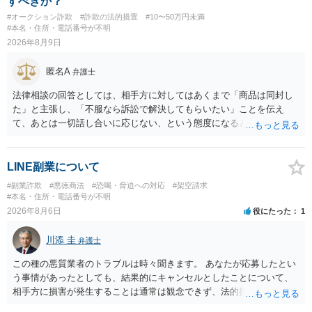
すべきか？
事事件として、損害賠償請求や貸金返還請求等により、裁判所を通じ
#オークション詐欺
#詐欺の法的措置
#10〜50万円未満
て返金を求める方法も考えられますが、結局は相手方に資力があるか
#本名・住所・電話番号が不明
否かにより結論が分かれます。
2026年8月9日
匿名A
弁護士
法律相談の回答としては、相手方に対してはあくまで「商品は同封し
た」と主張し、「不服なら訴訟で解決してもらいたい」ことを伝え
て、あとは一切話し合いに応じない、という態度になると思います。
トラブルが大きくなりそうなら弁護士へ依頼して解決せざるをえない
可能性もありますが、「返金は絶対にしたくありません」ということ
であれば、徹底的に強気で対応することになるでしょう。
LINE副業について
#副業詐欺
#悪徳商法
#恐喝・脅迫への対応
#架空請求
#本名・住所・電話番号が不明
2026年8月6日
役にたった
1
川添 圭
弁護士
この種の悪質業者のトラブルは時々聞きます。 あなたが応募したとい
う事情があったとしても、結果的にキャンセルとしたことについて、
相手方に損害が発生することは通常は観念できず、法的措置を採って
も認められません。この種の言説は半ば脅しのようなものです。 ま