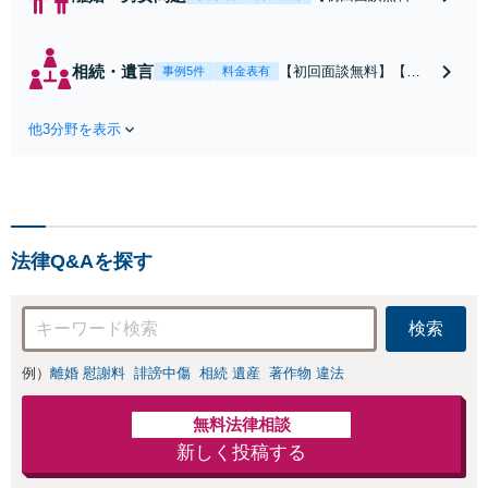
【法テラス利用
可】慰謝料や今後
の生活に不安を抱
相続・遺言
【初回面談無料】【地
事例5件
料金表有
えていませんか？
域密着】事務所は法務
離婚や不貞のお悩
局の横に立地してお
みを円滑な解決へ
他3分野を表示
り、手続きも迅速に行
導きます。FP2級
うことが可能です。他
資格を活かし、離
士業と連携したワンス
婚後の生活設計ま
トップ対応。遺言書の
で見据えたサポー
作成から親族間の交渉
トを提供【キッズ
まで、きめ細やかな対
スペースあり】
法律Q&Aを探す
応でお手伝いいたしま
【事前のご予約で
す。【メール24時間受
休日・夜間も対
付】
応】
検索
例）
離婚 慰謝料
誹謗中傷
相続 遺産
著作物 違法
無料法律相談
新しく投稿する