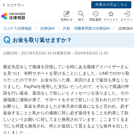
弁護士の方はこちら
ココナラへ
投稿する
探す
閲覧履歴
マイリスト
ログイン
ココナラ法律相談
法律Q&A
詐欺・消費者問題の法律Q&A
法律Q&
お金を取り返せますか？
公開日時：
2021年5月18日 19:34
更新日時：
2024年9月4日 11:43
最近失恋をして復縁を目指している時にある復縁アドバイザーさん
を見つけ、有料サポートを受けることにしました。LINEでのやり取
りだったのですが、お金を払った後、未読のままで返信も来なくな
りました。PayPalを使用した支払いだったので、そちらで異議の申
請を行い返金、返信をして欲しいとメッセージを送りました。その
途端急に連絡が来て、サポートをさせて欲しいと言われたのですが
お断りし、返金を求めましたが来月末の返金になると言われ、必ず
返金することと私からの連絡に対し必ず返信することを約束して欲
しいというお願いに対してまた無視されています。ここまでくるま
でにも何度も無視され、何とか返信して貰えるような条件を出した
りしました。
