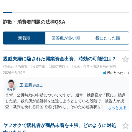
詐欺・消費者問題の法律Q&A
新着順
回答数が多い順
役にたった順
親戚夫婦に騙された開業資金出資、時効の可能性は？
#詐欺の法的措置
#投資詐欺
#200万円以上
#本名・住所・電話番号が判明
2026年8月9日
役にたった
1
王 宣麟
弁護士
まず、公訴時効の中断についてですが、 通常、検察官が「既に」起訴
した後、裁判所が起訴状を送達しようとしている段階で、被告人が捜
査・裁判を免れる目的で逃げ隠れし、そのため起訴状を有効に送達で
きない場合をいいます。捜査段階で所在不明というだけでは、通常、
この規定によって時効が停止するわけではありません。 その意味で
は、刑事事件化するという部分ではややハードルが高いように見受け
ヤフオクで落札者が商品未着を主張、どのように対処
られます。 他方で、相手方の住所等が特定できているのであれば、民