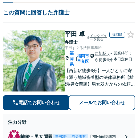
この質問に回答した弁護士
平田 卓
福岡県
インタビュ
ーを見る
弁護士
平田すぐる法律事務所
福
西新駅
か
営業時間：
福岡市
岡
|
本日定休日
ら徒歩6分
早良区
県
【西新駅徒歩6分】一人ひとりに寄
り添う地域密着型の法律事務所【離
婚/男女問題】男女双方からの依頼実
績があり【相続/遺言】話が平行線に
なっていませんか？第3者の目線か
電話でお問い合わせ
メールでお問い合わせ
ら、さまざまな解決方法や選択肢の
提示をいたします
注力分野
離婚・男女問題
【初回面談無料】
事例3件
料金表有