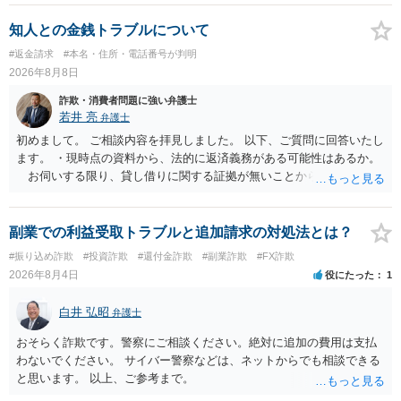
ず、最寄りの消費生活センターへ相談し、連絡を無視してよいかどう
かのアドバイスを受けられることをお勧めします。しつこいようであ
知人との金銭トラブルについて
れば、弁護士へ依頼して警告してもらうことも必要になるかもしれま
#返金請求
#本名・住所・電話番号が判明
せん。
2026年8月8日
詐欺・消費者問題に強い弁護士
若井 亮
弁護士
初めまして。 ご相談内容を拝見しました。 以下、ご質問に回答いたし
ます。 ・現時点の資料から、法的に返済義務がある可能性はあるか。
お伺いする限り、貸し借りに関する証拠が無いことから、相手方が
貸金であるとして返金を請求することは難しいと思います。 ・相手の
主張や現在の資料を踏まえ、今後どのように対応するのが適切か。
贈与か消費貸借かの争いにおいては、様々な圧力をかけて回収をしよ
副業での利益受取トラブルと追加請求の対処法とは？
うとするケースも散見されます。 ご自身での対応に窮するようであ
#振り込め詐欺
#投資詐欺
#還付金詐欺
#副業詐欺
#FX詐欺
れば、代理人を立てることもご検討ください。 ・相手へ送る回答文に
2026年8月4日
役にたった
1
ついてアドバイスをいただけるか。 具体的な回答内容については、
一般的に無料法律相談での対応外になろうかと思います。 法律事務
白井 弘昭
弁護士
所にご連絡いただき、対応の可否や費用をご確認ください。
おそらく詐欺です。警察にご相談ください。絶対に追加の費用は支払
わないでください。 サイバー警察などは、ネットからでも相談できる
と思います。 以上、ご参考まで。