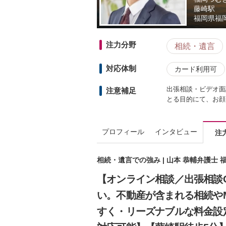
藤崎駅
福岡県
福
注力分野
相続・遺言
対応体制
カード利用可
出張相談・ビデオ面
注意補足
とる目的にて、お顔
プロフィール
インタビュー
注
相続・遺言での強み | 山本 恭輔弁護士
【オンライン相談／出張相談
い。不動産が含まれる相続や
すく・リーズナブルな料金設