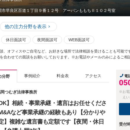
岡市早良区百道１丁目９番１２号 アーバンももちⅡ１０２号室
他の注力分野を表示
休日面談可
夜間面談可
WEB面談可
談、オフィスやご自宅など、お好きな場所で法律相談を受けることも可能で
を合わせての面談をお願いしております。※お電話やメールのみによるご相
事例紹介
料金表
アクセス
力分野
電
05
 福岡つむぎ法律事務所
※お電
えい
OK】相続・事業承継・遺言はお任せくださ
M&Aなど事業承継の経験もあり【分かりや
定】複雑な遺言書も定額です【夜間・休日
受付