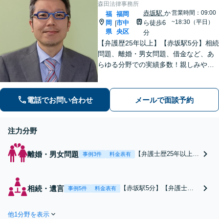
森田法律事務所
赤坂駅
か
営業時間：09:00
福
福岡
~18:30（平日）
岡
市中
ら徒歩6
|
県
央区
分
【弁護歴25年以上】【赤坂駅5分】相続
問題、離婚・男女問題、借金など、あ
らゆる分野での実績多数！親しみやす
く丁寧な対応を心がけています。話し
やすさに自信あり。ご依頼いただきや
すい料金設定なので、お一人で抱え込
電話でお問い合わせ
メールで面談予約
まず、お気軽にご相談を。【完全個室
対応】
注力分野
離婚・男女問題
【弁護士歴25年以上】
事例3件
料金表有
【赤坂駅5分】離婚し
たい／親権が欲しい／
養育費の取り決めをし
相続・遺言
【赤坂駅5分】【弁護士歴2
事例5件
料金表有
たいなど、離婚問題は
5年以上】親族が争わない
弁護士にお任せくださ
ための遺言書を作りたい／
い。依頼者さまのお話
他1分野を表示
遺言を執行してほしい／遺