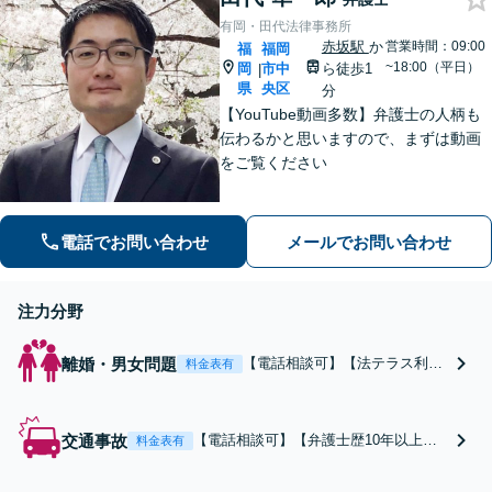
有岡・田代法律事務所
赤坂駅
か
営業時間：09:00
福
福岡
~18:00（平日）
岡
市中
ら徒歩1
|
県
央区
分
【YouTube動画多数】弁護士の人柄も
伝わるかと思いますので、まずは動画
をご覧ください
電話でお問い合わせ
メールでお問い合わせ
注力分野
離婚・男女問題
【電話相談可】【法テラス利用
料金表有
可】【弁護士歴10年以上】離
婚・男女問題に強い弁護士。離
婚協議・調停の交渉はお任せ！
交通事故
【電話相談可】【弁護士歴10年以上】
料金表有
不貞慰謝料請求／財産分与／親
交通事故に強い弁護士。保険会社との
権／面会交流など、小さなお悩
交渉はお任せ！賠償金アップに努めま