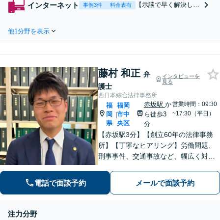
インターネット
【示談で早く解決した
事例3件
料金表有
たい】【内密に解決
い】【賠償金を抑えた
したい】
い】【開示請求に納得
他1分野を表示
できない】【加害者に
賠償請求したい】
藤村 和正
弁
インタビューを
見る
護士
西日本綜合法律事務所
赤坂駅
か
営業時間：09:30
福
福岡
~17:30（平日）
岡
市中
ら徒歩3
|
県
央区
分
【赤坂駅3分】【創立60年の法律事務
所】【丁寧なヒアリング】労働問題、
刑事事件、交通事故など、幅広く対応
しています。依頼者さまにとって納得
のいく解決となるよう、一切の妥協な
電話で面談予約
メールで面談予約
く最善を尽くします。お気軽にお悩み
をお聞かせください。【休日・夜間対
応】
注力分野