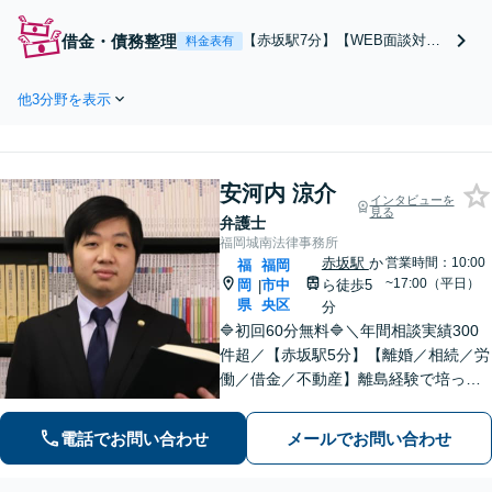
よっては調停や審判まで、どの段階
からでもサポートいたします。生前
借金・債務整理
【赤坂駅7分】【WEB面談対
料金表有
の財産管理のお悩みから死後の紛争
応】「法人の債務整理に豊富な
まで対応「事業を次世代に引き継ぐ
実績あり」従業員や取引先への
安心の事業承継をサポート」【完全
他3分野を表示
影響を最小限に抑えながら、会
個室相談】
社や借金を整理する方法を一緒
に考えていきましょう「個人の
自己破産、民事再生、任意整理
安河内 涼介
にも対応」「債務の残る事業承
インタビューを
見る
継もお任せ」
弁護士
福岡城南法律事務所
赤坂駅
か
営業時間：10:00
福
福岡
~17:00（平日）
岡
市中
ら徒歩5
|
県
央区
分
🔷初回60分無料🔷＼年間相談実績300
件超／【赤坂駅5分】【離婚／相続／労
働／借金／不動産】離島経験で培った
「話しやすさ」で寄り添い、リスクも
正直にお伝えします。最適な解決策を
電話でお問い合わせ
メールでお問い合わせ
ご提案しますのでお気軽にご相談くだ
さい。