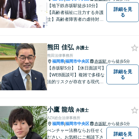
【地下鉄赤坂駅徒歩10分】
詳細を見
【高齢者福祉に注力する弁護
る
士】高齢者障害者の虐待対応
／施設運営上の法律上の問題
／施設入居者とのトラブル対
応など、高齢者福祉に関して
熊田 佳弘
手広く対応実績ございます。
弁護士
他士業との連携を図り、スム
熊田法律事務所
ーズで一貫した対応が可能で
福岡県
福岡市中央区
赤坂駅
から徒歩5分
|
す。
【赤坂駅5分】【休日面談可】
詳細を見
【WEB面談可】複雑で多様な
る
法的リスクが存在する現代社
会において、依頼者の皆様の
声に真摯に耳を傾け、最適な
解決策を模索することを信条
小鷹 龍哉
としています。早めの相談が
弁護士
問題解決への第一歩ですの
AZX総合法律事務所
で、どうぞお気軽にご相談く
福岡県
福岡市中央区
赤坂駅
から徒歩1分
|
ださい。
べンチャー法務ならお任せく
詳細を見
ださい。お気軽にご相談下さ