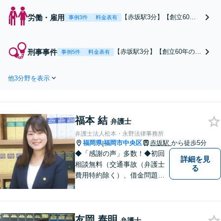
労働・雇用
【赤坂駅3分】【創立60年
事例3件
料金表有
の法律事務所】【丁寧なヒ
アリング】未払いの残業
代、不当解雇、労働災害な
刑事事件
【赤坂駅3分】【創立60年の法
事例5件
料金表有
どでお困りの労働者の方を
律事務所】【丁寧なヒアリン
サポートいたします。生活
グ】身柄事件・在宅事件、加
に関わる問題ですので、ダ
他3分野を表示
害者・被害者問わずご相談を
メだと諦めずに、しっかり
お受けしております。一刻も
と労働者の権利を主張して
早く元の日常に戻れるよう、
いきましょう。
迅速かつ丁寧に弁護活動を進
福本 結
めてまいります。お困りの際
弁護士
は、ぜひご相談ください。
弁護士法人松本・永野法律事務所
福岡県
福岡市中央区
赤坂駅
から徒歩5分
|
◆「感謝の声」多数！◆初回
詳細を見
相談無料（交通事故（弁護士
る
費用特約除く）、借金問題、
相続・遺言、離婚・男女問題
に限る）◆11260件の相談実
績（令和1～7年合計）
友岡 泰明
弁護士