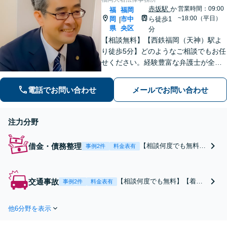
赤坂駅
か
営業時間：09:00
福
福岡
~18:00（平日）
岡
市中
ら徒歩1
|
県
央区
分
【相談無料】【西鉄福岡（天神）駅よ
り徒歩5分】どのようなご相談でもお任
せください。経験豊富な弁護士が全力
でサポートし解決に導きます。【中央
区役所目の前】
電話でお問い合わせ
メールでお問い合わせ
注力分野
借金・債務整理
【相談何度でも無料】
事例2件
料金表有
【請求即時ストップ】
借金問題の解決ならお
任せください！個人・
交通事故
【相談何度でも無料】【着手
事例2件
料金表有
法人の破産手続きの実
金無料】「1円でも多く勝ち取
績多数あり。個人事業
りたい」「有利な条件を引き
主も対応。過払い金や
他6分野を表示
出したい」方を強力にサポー
消滅時効の援用もお任
トします。保険会社との慰謝
せください。【天神駅