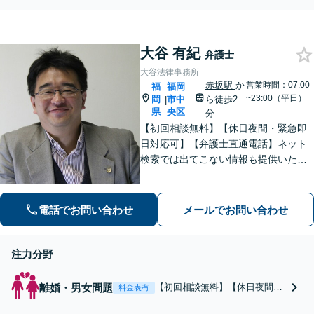
を丁寧に聞き取りま
産の取り分に納得がいかな
す。豊富な経験に基づ
いなど、相続全般のお悩み
き、複雑な問題でも粘
は、経験豊富な弁護士にお
り強く対応。違和感を
大谷 有紀
任せください。複雑な問題
弁護士
感じたら早めの相談を
も粘り強く対応し、解決に
大谷法律事務所
導きます。
赤坂駅
か
営業時間：07:00
福
福岡
~23:00（平日）
岡
市中
ら徒歩2
|
県
央区
分
【初回相談無料】【休日夜間・緊急即
日対応可】【弁護士直通電話】ネット
検索では出てこない情報も提供いたし
ます。依頼者の方を守るために尽力し
ますので、他の弁護士に断られた案件
でも諦めずに是非一度ご相談くださ
電話でお問い合わせ
メールでお問い合わせ
い。【福岡市中央区赤坂駅徒歩２分】
注力分野
離婚・男女問題
【初回相談無料】【休日夜間・
料金表有
緊急即日対応可】【弁護士直通