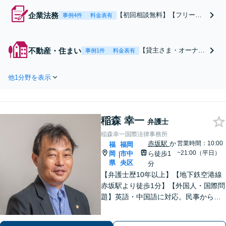
企業法務
【初回相談無料】【フリーラ
事例4件
料金表有
ンス・個人事業主も相談可】
【中小企業も相談可】法務部
の代わりに弁護士という選択
不動産・住まい
【貸主さま・オーナー
事例1件
料金表有
を！契約書作成・チェック／
さまの強い味方】【不
クレーマー対策／従業員との
動産トラブルを得意と
トラブル／労務環境を整備／
他1分野を表示
する事務所】建築紛
業界業種問わず幅広く対応し
争・欠陥住宅・建築瑕
ます【休日・夜間面談可】
疵・サブリース訴訟・
賃貸契約に関するトラ
稲森 幸一
ブルはお任せ！【休
弁護士
日・夜間面談可】【完
稲森幸一国際法律事務所
全個室】【六本松駅2
赤坂駅
か
営業時間：10:00
福
福岡
分】
~21:00（平日）
岡
市中
ら徒歩1
|
県
央区
分
【弁護士歴10年以上】【地下鉄空港線
赤坂駅より徒歩1分】【外国人・国際問
題】英語・中国語に対応。民事から刑
事まで、スムーズに解決します【医療
問題】医療過誤・交通事故の後遺障害