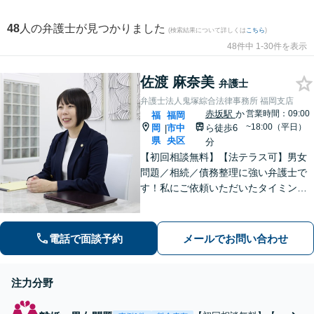
48
人の弁護士が見つかりました
(検索結果について詳しくは
こちら
)
48件中 1-30件を表示
佐渡 麻奈美
弁護士
弁護士法人鬼塚綜合法律事務所 福岡支店
赤坂駅
か
営業時間：09:00
福
福岡
~18:00（平日）
岡
市中
ら徒歩6
|
県
央区
分
【初回相談無料】【法テラス可】男女
問題／相続／債務整理に強い弁護士で
す！私にご依頼いただいたタイミング
が、依頼者さまの人生のターニングポ
イントになるよう、誠心誠意サポート
してまいります【夜間・休日相談可】
電話で面談予約
メールでお問い合わせ
【完全個室相談】【赤坂駅6分】
注力分野