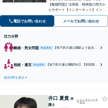
【離婚問題】法律面・精神面の両方か
らサポート【インターネット】インス
タグラムの脅迫を解決した事例など解
決実績多数【休日面談可】【子連れ相
電話でお問い合わせ
メールでお問い合わせ
談可】【初回面談無料】
注力分野
離婚・男女問題
【地下鉄大濠公園駅より徒歩９
料金表有
分】少しでも多く財産分与の額
が増えるようよう注力。親権・
養育費・面会交流などお子様関
相続・遺言
【地下鉄大濠公園駅9分】【初回面談
料金表有
連のお悩みもお受けしています
無料】相続のトラブルや複雑な手続
【休日面談可】【子連れ相談
きにお悩みではありませんか？裁判
可】
他3分野を表示
所の視点を熟知した弁護士が、遺言
書作成や不動産相続、親族間の調停
まで幅広くサポートします！負担を
減らし円満に解決します。【夜間面
井口 夏貴
談利用可】
弁
インタビューを
見る
護士