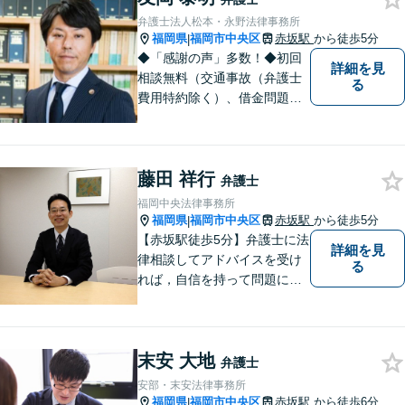
弁護士法人松本・永野法律事務所
福岡県
福岡市中央区
赤坂駅
から徒歩5分
|
◆「感謝の声」多数！◆初回
詳細を見
相談無料（交通事故（弁護士
る
費用特約除く）、借金問題、
相続・遺言、離婚・男女問題
に限る）◆弁護士歴14年以上
◆11260件の相談実績（令和1
藤田 祥行
～7年合計）
弁護士
福岡中央法律事務所
福岡県
福岡市中央区
赤坂駅
から徒歩5分
|
【赤坂駅徒歩5分】弁護士に法
詳細を見
律相談してアドバイスを受け
る
れば，自信を持って問題に対
処することができます。借
金、債務整理をはじめ幅広い
法律トラブルに対応。不安を
末安 大地
抱え込まずにご相談くださ
弁護士
い。
安部・末安法律事務所
福岡県
福岡市中央区
赤坂駅
から徒歩6分
|