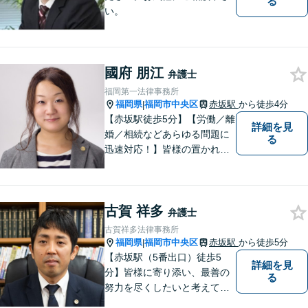
る
い。
國府 朋江
弁護士
福岡第一法律事務所
福岡県
福岡市中央区
赤坂駅
から徒歩4分
|
【赤坂駅徒歩5分】【労働／離
詳細を見
婚／相続などあらゆる問題に
る
迅速対応！】皆様の置かれた
状況が良い方向に向くよう、
精一杯尽力します。依頼者様
のお声を第一に考え、適切な
古賀 祥多
解決へと導きます。まずはお
弁護士
気軽にご相談ください。
古賀祥多法律事務所
福岡県
福岡市中央区
赤坂駅
から徒歩5分
|
【赤坂駅（5番出口）徒歩5
詳細を見
分】皆様に寄り添い、最善の
る
努力を尽くしたいと考えてい
ます。どうぞ、よろしくお願