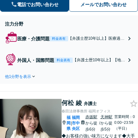
認定など実績多数【税務訴訟】税務調
電話でお問い合わせ
メールでお問い合わせ
査や審査請求、国際税務も対応可能
注力分野
医療・介護問題
【弁護士歴10年以上】医療過誤
料金表有
の経験豊富◎幅広い症例に対応
します。「医療ミスが疑われ
る」「手術をしたのに病状に変
外国人・国際問題
【弁護士歴10年以上】【地下
料金表有
化がない」などのお悩みがあれ
鉄空港線赤坂駅より徒歩1
ばお早めにご相談を【地下鉄空
分】日本に来てお困りのこと
港線赤坂駅より徒歩1分】【夜
他1分野を表示
はありませんか？外国人に関
間・休日の相談可能】【初回面
する離婚・相続のトラブル、
談30分無料】
ビザの申請はお任せくださ
い。刑事事件にも英語で対応
何松 綾
可能◎【夜間・休日の相談可
弁護士
能】【初回面談30分無料】
春田法律事務所 福岡オフィス
赤坂駅
天神駅
営業時間：0
福
福岡
0:00~23:59
岡
市中
から徒
/
から徒
|
県
央区
（平日）
歩6分
歩5分
◆お客様の強い味方になります◆大手