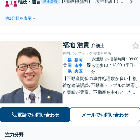
相続・遺言
【初回相談無料】【女性弁護士】
料金表有
葉の暴力・セクハラ問題などで
【赤坂駅1分】【法テラス利用可能】
お困りの方は是非一度ご相談く
【電話相談可能】生前贈与/遺産分割/
ださい。女性ならではの感性を
他1分野を表示
遺留分減殺請求/相続放棄など相続・
活かしつつ、法的解決を計りま
遺言分野のご相談に幅広く対応して
す。
います。次の世代へのより良いバト
ンパスをお手伝いさせていただきま
福地 浩貴
す。
弁護士
福岡パシフィック法律事務所
赤坂駅
か
営業時間：09:00
福
福岡
~18:00（平日）
岡
市中
ら徒歩10
|
県
央区
分
【不動産関係の事件処理数が多い】複
雑な建築訴訟､不動産トラブルに対応し
た実績が豊富。不動産を中心とした相
続トラブルにも多く対応【顧問弁護
士】業績にも影響する中小企業関係の
法務、顧客とのトラブル、予防法務も
電話でお問い合わせ
メールでお問い合わせ
お任せ【六本松駅2分】
注力分野