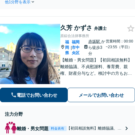
みもお気軽にご相談ください
他1分野を表示
す。後遺障害等級認定や過失割合にも
【夜間・休日面談可】【完全個
対応可能。弁護士費用特約のご利用な
室】【赤坂駅1分】
ら実質負担がゼロ円に！【夜間・休日
面談可】【完全個室】【赤坂駅1分】
久芳 かずさ
弁護士
原綜合法律事務所
赤坂駅
か
営業時間：00:00
福
福岡
~23:55（平日）
岡
市中
ら徒歩3
|
県
央区
分
【離婚・男女問題】【初回相談無料】
離婚協議、不貞慰謝料、養育費、親
権、財産分与など。検討中の方もお気
軽に。交渉・調停・裁判だけでなく、
証拠収集の段階から親身にサポートい
たします。【365日24時間受付中】
電話でお問い合わせ
メールでお問い合わせ
【赤坂駅3分】【男女の弁護士が在籍】
注力分野
離婚・男女問題
【初回相談無料】離婚協議、不
料金表有
貞慰謝料、養育費、親権、財産