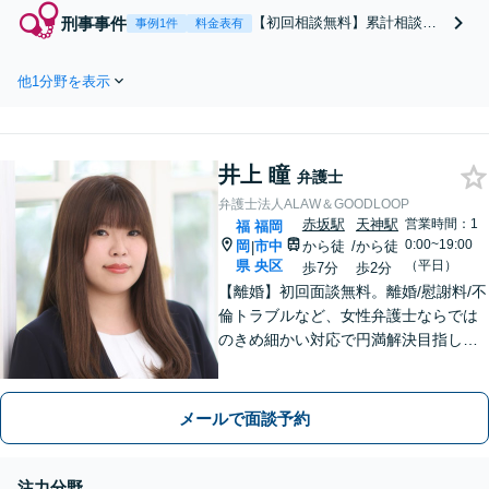
時効の援用など。借金
刑事事件
【初回相談無料】累計相談件
事例1件
料金表有
問題には解決方法があ
数1000件以上！原則24時間以
ります。負い目を感じ
内に接見。中央／博多／博多
ず、まずはご相談を！
他1分野を表示
臨港／南／早良警察署にいる
プライバシーに配慮し
場合は、お早めにご相談くだ
た個室でリラックスし
さい。痴漢、盗撮などの性犯
てご相談いただけます
罪、暴行事件、住居侵入、詐
【夜間・休日相談O
井上 瞳
欺、少年事件【赤坂駅3分】
弁護士
K】
【夜間・休日相談OK】
弁護士法人ALAW＆GOODLOOP
赤坂駅
天神駅
営業時間：1
福
福岡
0:00~19:00
岡
市中
から徒
/
から徒
|
県
央区
（平日）
歩7分
歩2分
【離婚】初回面談無料。離婚/慰謝料/不
倫トラブルなど、女性弁護士ならでは
のきめ細かい対応で円満解決目指しま
す【刑事事件】逮捕されたらすぐにご
連絡を！即日接見に努めます【企業法
務】法人様からの相談実績多数あり！
メールで面談予約
法的バックアップはお任せください。
注力分野