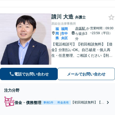
電話】離婚・慰謝料等男女関係
でお悩みの方、緊急の方はご相
談ください。他の法律事務所で
請川 大造
断られた案件でも諦めずに是非
弁護士
一度ご相談ください。【福岡市
原綜合法律事務所
中央区赤坂駅徒歩２分】
赤坂駅
か
営業時間：09:00
福
福岡
~23:59（平日）
岡
市中
ら徒歩3
|
県
央区
分
【電話相談可】【初回相談無料】【借
金】分割払いOK。自己破産・個人再
生・任意整理、ご相談ください【刑事
事件】累計相談1000件以上！原則24時
間以内に接見【医療】手術や検査上の
ミス、誤診、薬物投与ミス、説明義務
電話でお問い合わせ
メールでお問い合わせ
違反。複数人体制で対応します。
注力分野
借金・債務整理
【初回相談無料】【分
事例1件
料金表有
割払い可】自己破産、
個人再生、任意整理、