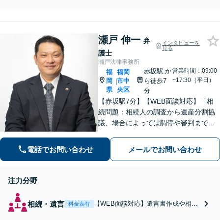
分与など。離婚を検討中の方も
お気軽に。交渉・調停・裁判だ
けでなく、証拠収集の段階から
瀬戸 伸一
親身にサポートいたします【36
弁
インタビューを
5日24時間相談受付】【赤坂駅3
見る
護士
分】【男女の弁護士が在籍】
瀬戸法律事務所
赤坂駅
か
営業時間：09:00
福
福岡
~17:30（平日）
岡
市中
ら徒歩7
|
県
央区
分
【赤坂駅7分】【WEB面談対応】「相
続問題：相続人の調査から遺産分割協
議、場合によっては調停や審判まで、
どの段階からでもサポートいたしま
す」「インターネット：掲示板やSN
電話でお問い合わせ
メールでお問い合わせ
S、ブログでの誹謗中傷に対する削除請
求・発信者情報開示請求に豊富な経験
あり」
注力分野
相続・遺言
【WEB面談対応】遺言書作成や相続
料金表有
人の調査から遺産分割協議、場合に