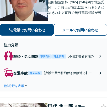
初回相談無料（365日24時間で電話受
付）。弁護士が電話に出られるときに
はそのまま直通で無料電話相談が可能
です！
電話でお問い合わせ
メールでお問い合わせ
注力分野
離婚・男女問題
【不倫加害者女性の弁
事例5件
料金表有
護】慰謝料減額・被害
者の暴走抑止／【初回
無料相談を24H電話で
交通事故
【弁護士費用特約付き保険対応】一人
料金表有
受付けています】
で悩まずに、ご相談ください。初回相
談無料（365日24時間で電話受付）。弁
他3分野を表示
護士が電話に出られるときにはそのま
ま直通で無料電話相談が可能です！
【医療知識が豊富な弁護士在籍】
田代 隼一郎
弁護士