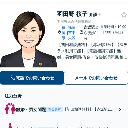
料や賠償金の交渉はお任せく
徒歩5分】【中央区役
ださい。ご家族の方からのご
所目の前】
羽田野 桜子
相談も可能です。【天神駅徒
弁護士
歩5分】【中央区役所目の前】
羽田野総合法律事務所
赤坂駅
か
営業時間：10:00
福
福岡
~17:00（平日）
岡
市中
ら徒歩1
|
県
央区
分
【初回相談無料】【赤坂駅1分】【法テ
ラス利用可能】【電話相談可能】離
婚・男女問題/借金・債務整理問題/相
続・遺言分野など、身近な法律トラブ
ルに注力しています。女性ならではの
視点を活かしつつ、依頼者様にとって
電話でお問い合わせ
メールでお問い合わせ
ベストな解決を目指します。
注力分野
離婚・男女問題
【初回相談無料】【赤坂駅1
料金表有
分】【法テラス利用可能】【電
話相談可能】不倫・不貞行為の
慰謝料/離婚全般/モラハラ・言