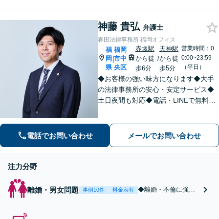
経営のパートナーとして伴走します
【夜間・休日相談可】【赤坂駅3分】
神藤 貴弘
弁護士
春田法律事務所 福岡オフィス
赤坂駅
天神駅
営業時間：0
福
福岡
0:00~23:59
岡
市中
から徒
/
から徒
|
県
央区
（平日）
歩6分
歩5分
◆お客様の強い味方になります◆大手
の法律事務所の安心・安定サービス◆
土日夜間も対応◆電話・LINEで無料相
談
電話でお問い合わせ
メールでお問い合わせ
注力分野
離婚・男女問題
◆離婚・不倫に強い
事例10件
料金表有
弁護士◆【早く解決
したい】【責任を取
らせたい】【減額し