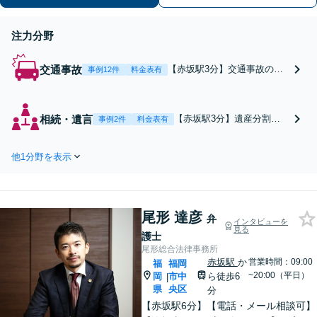
ずはご相談ください。
注力分野
交通事故
【赤坂駅3分】交通事故の賠
事例12件
料金表有
償金提示額に納得いかない方
へ。高次脳機能障害など周囲
に理解されにくい「見えない
相続・遺言
【赤坂駅3分】遺産分割の
事例2件
料金表有
後遺症」の辛さを丁寧なヒア
話し合いがまとまらないと
リングで言語化し、適切な賠
お困りではありませんか。
償額を獲得するために尽力し
他1分野を表示
複雑な思いをじっくり伺
ます。【弁護士特約利用可
い、法的に通用する主張へ
能】【初回相談無料】
と丁寧に言語化します。他
士業とも連携し、あなたが
尾形 達彦
心から納得できる解決を目
弁
インタビューを
見る
指します。【初回相談無
護士
料】
尾形総合法律事務所
赤坂駅
か
営業時間：09:00
福
福岡
~20:00（平日）
岡
市中
ら徒歩6
|
県
央区
分
【赤坂駅6分】【電話・メール相談可】