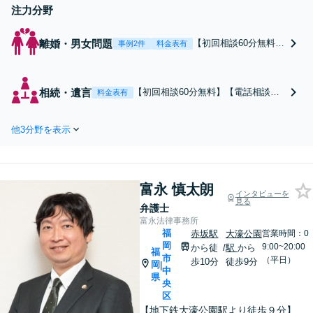
注力分野
離婚・男女問題
【初回相談60分無料】
事例2件
料金表有
【法テラス利用可】年
間300件超の相談実
績！離島経験で培った
相続・遺言
【初回相談60分無料】【電話相談
料金表有
「話しやすさ」であな
可】年間300件超の相談実績！遺産分
たに寄り添います。慰
割や土地の相続、遺言書作成まで幅
謝料請求（不倫相手の
他3分野を表示
広く対応。メリットやリスクも「正
みも可）から減額交
直に」お伝えし、親族間のトラブル
渉、財産分与まで弁護
を最善の解決へ導きます【法テラス
士が徹底サポート。お
利用可】
一人で悩まずにご相談
富永 慎太朗
インタビューを
ください。
見る
弁護士
富永法律事務所
福
赤坂駅
大濠公園
営業時間：0
岡
9:00~20:00
から徒
/
駅
から
福
市
（平日）
歩10分
徒歩9分
岡
|
中
県
央
区
【地下鉄大濠公園駅より徒歩９分】