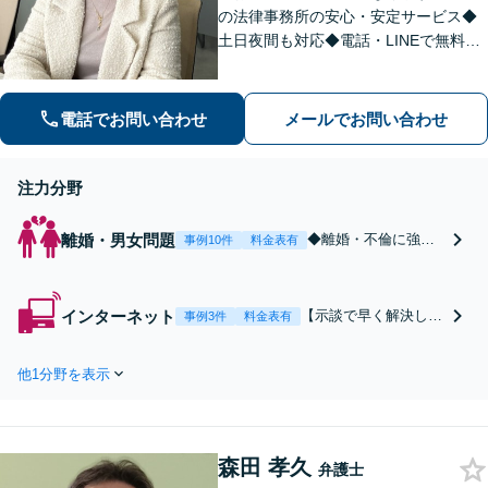
の法律事務所の安心・安定サービス◆
土日夜間も対応◆電話・LINEで無料相
談
電話でお問い合わせ
メールでお問い合わせ
注力分野
離婚・男女問題
◆離婚・不倫に強い
事例10件
料金表有
弁護士◆【早く解決
したい】【責任を取
らせたい】【減額し
インターネット
【示談で早く解決した
事例3件
料金表有
たい】【内密に解決
い】【賠償金を抑えた
したい】
い】【開示請求に納得
他1分野を表示
できない】【加害者に
賠償請求したい】
森田 孝久
弁護士