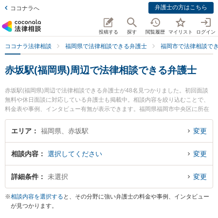
弁護士の方はこちら
ココナラへ
投稿する
探す
閲覧履歴
マイリスト
ログイン
ココナラ法律相談
福岡県で法律相談できる弁護士
福岡市で法律相談で
赤坂駅(福岡県)周辺で法律相談できる弁護士
赤坂駅(福岡県)周辺で法律相談できる弁護士が48名見つかりました。初回面談
無料や休日面談に対応している弁護士も掲載中。相談内容を絞り込むことで、
料金表や事例、インタビュー有無が表示できます。福岡県福岡市中央区に所在
する赤坂駅は福岡市営地下鉄空港線沿線の駅です。より多くの弁護士から探し
たいときは市区町村検索や同一路線のより大きな駅も追加選択して探すと良い
エリア
福岡県、赤坂駅
変更
でしょう。特に弁護士法人鬼塚綜合法律事務所 福岡支店の佐渡 麻奈美弁護士や
田中亮一法律事務所の田中 亮一弁護士、尾形総合法律事務所の尾形 達彦弁護士
相談内容
選択してください
変更
のプロフィール情報や弁護士費用、強みなどが注目されています。『立ち退き
交渉のトラブルを勤務先から通いやすい赤坂駅周辺に事務所を構える弁護士に
面談予約したい』『立ち退き交渉のトラブル解決の実績豊富な赤坂駅近くの弁
詳細条件
未選択
変更
護士を検索したい』『初回無料で立ち退き交渉を法律相談できる赤坂駅付近の
弁護士に面談予約したい』などでお困りの相談者さんにおすすめです。
※
相談内容を選択する
と、その分野に強い弁護士の料金や事例、インタビュー
が見つかります。