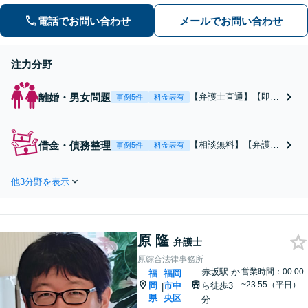
料、債権回収を誠心誠意サポート！お
電話でお問い合わせ
メールでお問い合わせ
気軽にご相談ください！ 【夜間休日対
応】【赤坂駅3分】【天神駅14分】
注力分野
離婚・男女問題
【弁護士直通】【即日
事例5件
料金表有
対応】【夜間休日対
応】早期解決を目指
し、スピーディーに対
借金・債務整理
【相談無料】【弁護士
事例5件
料金表有
応！【Google口コミ高
直通】【夜間休日対
評価】慰謝料請求／男
応】任意整理、自己破
女間の金銭トラブル／
他3分野を表示
産、民事再生、過払金
貞操権侵害、婚約破棄
請求、時効援用、相続
など、最良の解決策を
放棄【10000件の圧倒
ご提案します【リーズ
的実績】債務整理のこ
ナブルな費用】【赤坂
原 隆
となら何でもご相談く
弁護士
駅徒歩3分】
ださい！【スピード対
原綜合法律事務所
応！】【赤坂駅徒歩3
赤坂駅
か
営業時間：00:00
福
福岡
分】【Google口コミ高
~23:55（平日）
岡
市中
ら徒歩3
|
評価】
県
央区
分