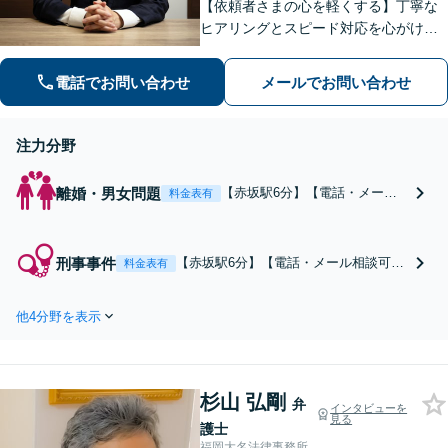
【依頼者さまの心を軽くする】丁寧な
ヒアリングとスピード対応を心がけ、
「弁護士に相談してよかった」と思っ
ていただけるよう全力を尽くします。
電話でお問い合わせ
メールでお問い合わせ
おひとりで悩まず、お気軽にご相談く
ださい。【休日・夜間面談可】
注力分野
離婚・男女問題
【赤坂駅6分】【電話・メール
料金表有
相談可】離婚請求、不貞の慰謝
料請求、財産分与など、幅広く
対応可能です。依頼者さまのお
刑事事件
【赤坂駅6分】【電話・メール相談可】
料金表有
気持ちに寄り添い、負担を軽減
初動対応が重要。迅速なレスポンスと
できるよう尽力します。離婚す
可能な限り即日接見を心がけていま
るか悩む段階でもご相談くださ
他4分野を表示
す。大切な家族や友人が逮捕された
い。【休日・夜間面談可】
ら、すぐにご相談ください。普段の日
常が取り戻せるよう尽力します。【休
日・夜間面談可】
杉山 弘剛
弁
インタビューを
見る
護士
福岡大名法律事務所