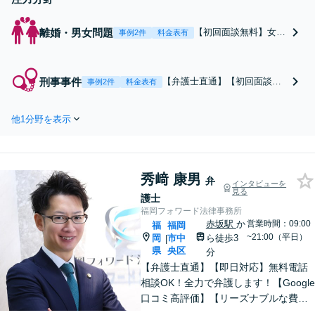
離婚・男女問題
【初回面談無料】女性
事例2件
料金表有
ならではのきめ細かい
対応に定評。不倫問題
や財産分与、親権、面
刑事事件
【弁護士直通】【初回面談無
事例2件
料金表有
会交流、DV・モラハ
料】刑事事件はスピードが
ラなど、どんなお悩み
命！早期釈放に向け、即日接
でもご相談ください。
他1分野を表示
見に努めます【示談交渉に強
お気持ちに寄り添って
み】持ち前の交渉力で示談解
解決策をご提案します
決もお任せ。逮捕されたら、
【夜間・休日面談可】
すぐにご連絡いただくことで
【完全個室】【お子様
秀﨑 康男
最善の解決に向け尽力します
弁
インタビューを
連れでの相談可】
見る
【夜間・休日面談可】【完全
護士
個室】
福岡フォワード法律事務所
赤坂駅
か
営業時間：09:00
福
福岡
~21:00（平日）
岡
市中
ら徒歩3
|
県
央区
分
【弁護士直通】【即日対応】無料電話
相談OK！全力で弁護します！【Google
口コミ高評価】【リーズナブルな費
用】刑事事件、債務整理、不貞慰謝