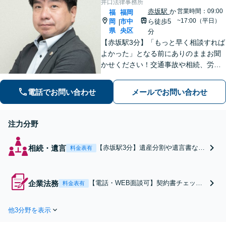
井口法律事務所
赤坂駅
か
営業時間：09:00
福
福岡
~17:00（平日）
岡
市中
ら徒歩5
|
県
央区
分
【赤坂駅3分】「もっと早く相談すれば
よかった」となる前にありのままお聞
かせください！交通事故や相続、労
働、企業法務まで幅広く対応。不安に
寄り添い、納得して次の一歩を踏み出
電話でお問い合わせ
メールでお問い合わせ
せるよう全力でサポートします【夜
間・休日相談可】【電話・WEB面談
可】
注力分野
相続・遺言
【赤坂駅3分】遺産分割や遺言書な
料金表有
ど、相続のトラブルが大きくなる前
に一緒に解決の糸口を見つけません
か？最善の解決策を二人三脚で考え
企業法務
【電話・WEB面談可】契約書チェック
料金表有
ます。身近で気軽に話せる法律事務
から労務、債権回収、経営危機まで企
所です！まずはご相談ください【夜
業法務全般をサポート！現地へ直接伺
間・休日相談可】【電話・WEB面談
他3分野を表示
い、事業を深く理解した上で最適な助
可】
言を行います。トラブルを未然に防ぐ