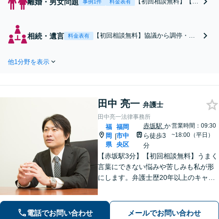
離婚・男女問題
【初回相談無料】【法
事例1件
料金表有
テラス可】「依頼者さ
まの人生の好転が最終
ゴールです」離婚を迷
相続・遺言
【初回相談無料】協議から調停・審
料金表有
っている段階でも気軽
判・生前対策まで、なんでもご相談
にご相談ください【子
ください「不動産が絡んだ遺産分
連れ相談可】不動産が
他1分野を表示
割」「相続放棄は弁護士にご相談
絡んだ複雑な財産分与
を」公平な相続を実現できる遺言書
もお任せください「不
を作成「不公平な相続には遺留分侵
貞慰謝料は請求する
害額請求が有効」【夜間・休日相談
側・される側どちらも
田中 亮一
可】【完全個室相談】
弁護士
対応」【休日相談可】
田中亮一法律事務所
赤坂駅
か
営業時間：09:30
福
福岡
~18:00（平日）
岡
市中
ら徒歩3
|
県
央区
分
【赤坂駅3分】【初回相談無料】うまく
言葉にできない悩みや苦しみも私が形
にします。弁護士歴20年以上のキャリ
アを活かし、交通事故の後遺症や遺
言・相続、男女トラブルまで幅広く解
決へ導きます。web面談にも対応。ま
電話でお問い合わせ
メールでお問い合わせ