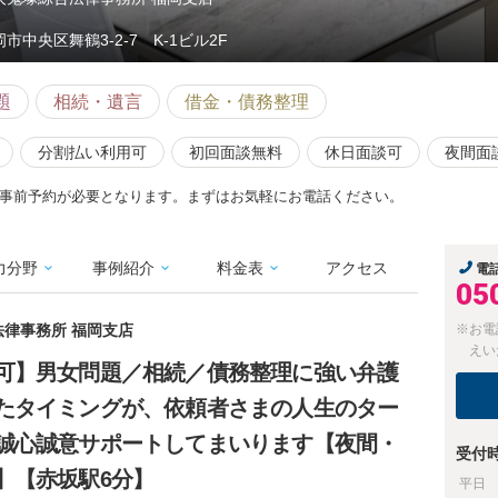
市中央区舞鶴3-2-7 K-1ビル2F
題
相続・遺言
借金・債務整理
分割払い利用可
初回面談無料
休日面談可
夜間面
事前予約が必要となります。まずはお気軽にお電話ください。
力分野
事例紹介
料金表
アクセス
電
05
法律事務所 福岡支店
※お電
えい
可】男女問題／相続／債務整理に強い弁護
たタイミングが、依頼者さまの人生のター
誠心誠意サポートしてまいります【夜間・
受付
】【赤坂駅6分】
平日