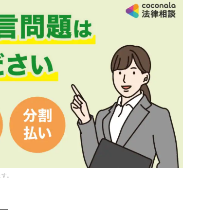
ます。
━