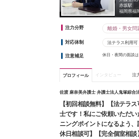
赤坂駅
福岡県
福岡
注力分野
離婚・男女問
対応体制
法テラス利用可
休日・夜間の面談は
注意補足
インタビュー
注
プロフィール
佐渡 麻奈美弁護士 弁護士法人鬼塚綜合
【初回相談無料】【法テラス
士です！私にご依頼いただい
ニングポイントになるよう、
休日相談可】【完全個室相談