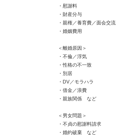
・慰謝料
・財産分与
・親権／養育費／面会交流
・婚姻費用
＜離婚原因＞
・不倫／浮気
・性格の不一致
・別居
・DV／モラハラ
・借金／浪費
・親族関係 など
＜男女問題＞
・不貞の慰謝料請求
・婚約破棄 など