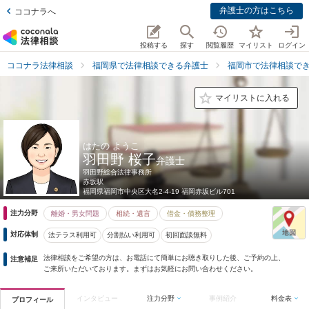
弁護士の方はこちら
ココナラへ
投稿する
探す
閲覧履歴
マイリスト
ログイン
ココナラ法律相談
福岡県で法律相談できる弁護士
福岡市で法律相談で
マイリストに入れる
はたの ようこ
羽田野 桜子
弁護士
羽田野総合法律事務所
赤坂駅
福岡県
福岡市中央区大名2-4-19 福岡赤坂ビル701
注力分野
離婚・男女問題
相続・遺言
借金・債務整理
対応体制
法テラス利用可
分割払い利用可
初回面談無料
法律相談をご希望の方は、お電話にて簡単にお聴き取りした後、ご予約の上、
注意補足
ご来所いただいております。まずはお気軽にお問い合わせください。
インタビュー
注力分野
事例紹介
料金表
プロフィール