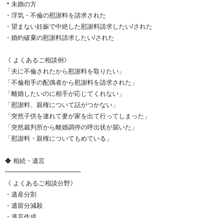
＊未婚の方
・浮気・不倫の慰謝料を請求された
・望まない妊娠で中絶した慰謝料請求したい/された
・婚約破棄の慰謝料請求したい/された
《 よくあるご相談例》
「夫に不倫されたから慰謝料を取りたい」
「不倫相手の配偶者から慰謝料を請求された」
「離婚したいのに相手が応じてくれない」
「慰謝料、親権について話がつかない」
「突然子供を連れて妻が家を出て行ってしまった」
「突然裁判所から離婚調停の呼出状が届いた」
「慰謝料・親権についてもめている」
◆ 相続・遺言
━━━━━━━━━━━━
《 よくあるご相談分野》
・遺産分割
・遺留分減殺
・遺言作成