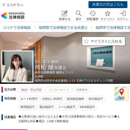
弁護士の方はこちら
ココナラへ
投稿する
探す
閲覧履歴
マイリスト
ログイン
ココナラ法律相談
福岡県で法律相談できる弁護士
福岡市で法律相談で
マイリストに入れる
なにまつ あや
何松 綾
弁護士
春田法律事務所 福岡オフィス
天神駅
福岡県
福岡市中央区舞鶴1-1-11 天神グラスビルディング9階
注力分野
離婚・男女問題
インターネット
刑事事件
対応体制
カード利用可
分割払い利用可
初回面談無料
休日面談可
夜間面談可
電話相談可
メール相談可
WEB面談可
◆お客様の強い味方になります◆大手の法律事務所の安心・安定サービス◆土
注意補足
日夜間も対応◆電話・LINEで無料相談