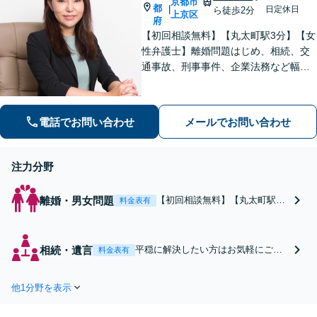
京都市
都
|
日定休日
ら徒歩2分
上京区
府
【初回相談無料】【丸太町駅3分】【女
性弁護士】離婚問題はじめ、相続、交
通事故、刑事事件、企業法務など幅広
く対応しております。法律の専門家と
して問題解決まで手厚くサポートいた
します。【完全個室】
電話でお問い合わせ
メールでお問い合わせ
注力分野
離婚・男女問題
【初回相談無料】【丸太町駅3
料金表有
分】【女性弁護士】離婚問題だ
けで月数十件の対応をしており
ます。慰謝料、財産分与、養育
相続・遺言
平穏に解決したい方はお気軽にご相
料金表有
費、または、調停申立てに関す
談ください。今後の親族関係も見越
ることなど、解決までの見通し
して対応。遺産分割協議や遺留分侵
などを分かりやすい言葉で丁寧
他1分野を表示
害額請求、不動産の絡む相続など、
にご説明します【完全個室】
お任せください。皆さまの精神的負