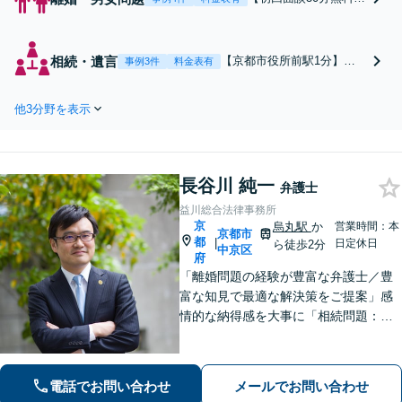
【離婚・男女問題】不
貞慰謝料の減額交渉に
注力しています。その
相続・遺言
【京都市役所前駅1分】
事例3件
料金表有
金額を大幅減額できる
【相続遺言】遺産分割協
かもしれません。離婚
議・遺言書作成・遺留分侵
に伴う財産分与など、
他3分野を表示
害額請求など、相続でのお
弁護士にご相談くださ
悩みは、早めにご相談くだ
い。あなたにとってよ
さい。相談者さまの希望に
りよい方針をご提案い
寄り添い、最適なご提案を
たします。【土日対応
長谷川 純一
いたします。【LINE相談可
弁護士
可能】
能】【土日対応可能】【初
益川総合法律事務所
回面談1時間無料】
京
烏丸駅
か
営業時間：本
京都市
都
|
日定休日
ら徒歩2分
中京区
府
「離婚問題の経験が豊富な弁護士／豊
富な知見で最適な解決策をご提案」感
情的な納得感を大事に「相続問題：親
族間で揉めたくない」という不安に寄
り添う。相続人同士の関係にも配慮
し、きめ細やかに対応【夜間面談あ
電話でお問い合わせ
メールでお問い合わせ
り】