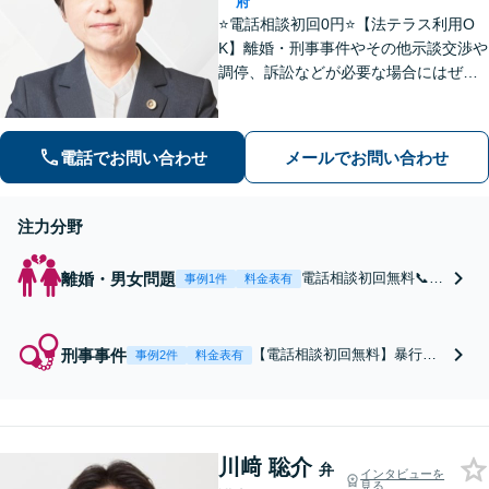
府
⭐️電話相談初回0円⭐️【法テラス利用O
K】離婚・刑事事件やその他示談交渉や
調停、訴訟などが必要な場合にはぜひ
ご相談ください。相談者さまに寄り添
い丁寧な対応「相談しやすい弁護士」
であることを心がけています【弁護士
電話でお問い合わせ
メールでお問い合わせ
歴15年以上】【四条烏丸5分】
注力分野
離婚・男女問題
電話相談初回無料📞
事例1件
料金表有
【法テラス利用OK】
離婚、養育費、面会交
流など。依頼者さまに
刑事事件
【電話相談初回無料】暴行、
事例2件
料金表有
寄り添い、弁護士が一
窃盗、性犯罪など。刑事委員
貫して丁寧にサポート
会に所属し実績豊富。できる
◎別居期間が短い、別
だけ早く接見（留置施設等で
居前のご相談可！トラ
の面会）し、依頼者のために
ブルへ発展しないよう
川﨑 聡介
尽力します。ご家族の心情に
弁
離婚時の取り決めもア
インタビューを
も配慮し、小まめな報連相も
見る