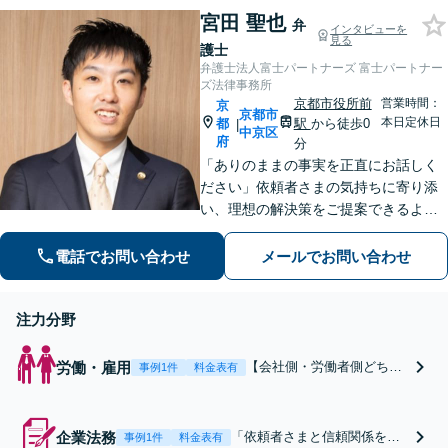
気持ちに寄り添いながらサポー
宮田 聖也
トします【初回相談無料】【法
弁
インタビューを
見る
テラス利用可】
護士
弁護士法人富士パートナーズ 富士パートナー
ズ法律事務所
京都市役所前
営業時間：
京
京都市
本日定休日
都
駅
から徒歩0
|
中京区
府
分
「ありのままの事実を正直にお話しく
ださい」依頼者さまの気持ちに寄り添
い、理想の解決策をご提案できるよう
尽力します【交通事故事件の実績豊
富】【賠償金が2倍に増額した事例あ
電話でお問い合わせ
メールでお問い合わせ
り】依頼者さまに代わってさまざまな
角度から示談の提案／利益最大化を目
注力分野
指す
労働・雇用
【会社側・労働者側どちら
事例1件
料金表有
も対応】お互いの立場を熟
知した和解交渉で、多角的
な視点で折り合いを付けま
企業法務
「依頼者さまと信頼関係を構
事例1件
料金表有
す。相手方の利益を考慮し