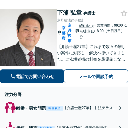
担を軽減できるよう努めます【完全
個室】【休日・夜間は要相談】【丸
下浦 弘章
太町駅3分】
弁護士
京丹後法律事務所
京
峰山駅
か
営業時間：09:00~1
京
丹
8:00（土日祝日）
ら徒歩10
都
|
後
分
府
市
【弁護士歴27年】これまで数々の難し
い案件に対応し、解決へ導いてきまし
た。ご依頼者様の利益を最優先しなが
ら、できるだけ早期に解決できるよ
う、柔軟かつ粘り強い姿勢で問題解決
電話でお問い合わせ
メールで面談予約
に取り組みます。【峰山駅から徒歩圏
内】【兵庫県北部エリアも対応】
注力分野
離婚・男女問題
【弁護士歴27年】【 法テラス利
料金表有
用／分割払い可】慰謝料の請求
／親権・養育費／財産分与など
男性・女性双方の事案解決が多
【弁護士歴27年】遺産分割調停、遺
料金表有