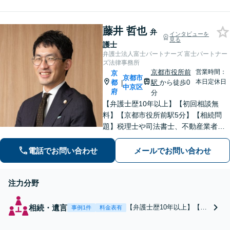
被害拡大を防ぐために、ぜ
ひ経験豊富な弁護士にお任
せください。経営者・人事
藤井 哲也
総務担当者のみなさまをサ
弁
インタビューを
見る
ポートいたします。
護士
弁護士法人富士パートナーズ 富士パートナー
ズ法律事務所
京都市役所前
営業時間：
京
京都市
本日定休日
都
駅
から徒歩0
|
中京区
府
分
【弁護士歴10年以上】【初回相談無
料】【京都市役所前駅5分】【相続問
題】税理士や司法書士、不動産業者な
どとスムーズに連携し、解決へと導き
ます。遺産分割協議・調停・審判など
電話でお問い合わせ
メールでお問い合わせ
【債権回収】催促の電話から民事調
停、訴訟、強制執行までお任せくださ
注力分野
い。
相続・遺言
【弁護士歴10年以上】【初
事例1件
料金表有
回相談無料】税理士や司法
書士、不動産業者などとス