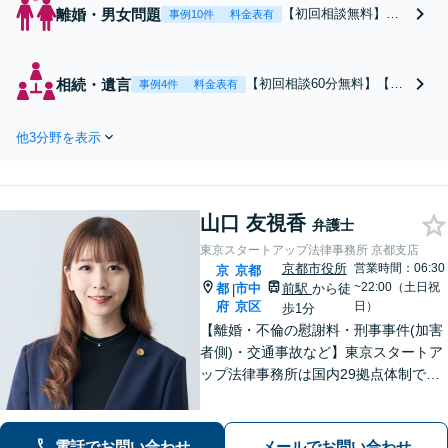
離婚・男女問題
【初回相談無料】あ
事例10件
料金表有
なたの利益の最大化
を目指します。まず
は電話・メールで状
相続・遺言
【初回相談60分無料】【全
事例4件
料金表有
況を丁寧にお聞きし
国対応】税理士・司法書士
ます。「離婚を希望
と連携可能！遺産分割／遺
している」「離婚を
他3分野を表示
留分／遺言書作成／相続放
切り出された」「不
棄／相続人・財産調査／相
貞の慰謝料請求をし
続税対策等お任せくださ
たい」等お任せくだ
い。【明瞭な料金プラン】
さい。【リーズナブ
山口 友視香
【解決実績豊富】【電話相
弁護士
ルな料金設定】
談可】
東京スタートアップ法律事務所 京都支店
京都市役所
営業時間：06:30
京
京都
~22:00（土日祝
都
市中
前駅
から徒
|
府
京区
日）
歩1分
【離婚・不倫の慰謝料・刑事事件(加害
者側)・交通事故など】東京スタートア
ップ法律事務所は国内29拠点体制で全
国対応！【ご自宅からの電話相談にも
対応(法律相談は完全予約制)】各分野で
専門性の高い弁護士が寄り添い解決を
電話でお問い合わせ
メールでお問い合わせ