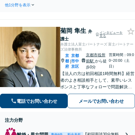
から示談交渉まで対応可能】
執行まで責任を持って対応させてい
他1分野を表示
【相談料・着手金 原則0円】
ただきます。
交通事故・後遺障害を集中的
に取り扱う弁護士が徹底的に
サポートさせていただきま
菊岡 隼生
す！相談のみ大歓迎！まずは
弁
インタビューを
見る
お気軽にご相談ください
護士
弁護士法人富士パートナーズ 富士パートナー
ズ法律事務所
京都市役所
営業時間：09:0
京
京都
0~20:00（土
都
市中
前駅
から徒
|
府
京区
日）
歩0分
【法人の方は初回相談1時間無料】経営
者のよき相談相手として、素早いレス
ポンスと丁寧なフォローで問題解決
へ。企業トラブル、不動産、債権回収
に定評あり。【離婚・相続】慰謝料請
電話でお問い合わせ
メールでお問い合わせ
求の減額に多数実績あり！まずは法律
の専門家へご相談ください
注力分野
離婚・男女問題
【初回面談30分無料】
事例4件
料金表有