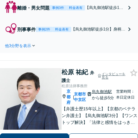
離婚・男女問題
【烏丸御池駅徒歩1
事例3件
料金表有
分】不貞行為の慰謝
料/養育費/財産分与/親
権など、幅広く対応。
刑事事件
【烏丸御池駅徒歩1分】身柄事
事例2件
料金表有
離婚・男女問題は人生
件/被疑者段階の事件/身体拘束
を大きく左右します。
からの解放活動等、刑事事件
法的知見と交渉力で納
他3分野を表示
はお任せください。解決は初
得のいく解決を。新た
動とスピードが命。フットワ
な一歩を踏み出しまし
ーク軽く迅速に動きます。
ょう。【土日夜間対
【土日夜間対応】
応】
松原 祐紀
弁
インタビューを
見る
護士
松原法律事務所
京
烏丸御池駅
営業時間：
京都市
都
|
本日定休日
から徒歩5分
中京区
府
【弁護士歴15年以上】【京都のベテラ
ン弁護士】【烏丸御池駅3分】【ワンス
トップ解決】「法律と感情をはっきり
分けたスタイル」で問題解決へ。離婚
問題、新型コロナが原因の借金、不動