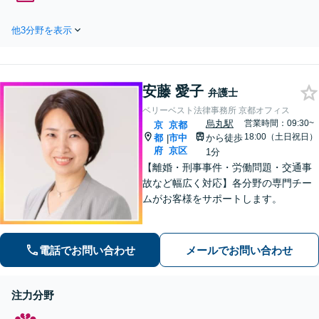
築し、最適な企業法務を提
ながら交渉を重ね、依頼者
供」事業の実態を反映した
さまの利益最大化を目指し
他3分野を表示
「生きた契約書」を作成しま
ます「不当解雇／労災の損
す。契約の実態に即して一つ
害賠償請求／未払い残業代
ひとつの条項を精査「企業さ
／セクハラ・パワハラ」
まと同じ目線に立ち、会社を
安藤 愛子
成長させるために必要なリー
弁護士
ガルサービスを余すことなく
ベリーベスト法律事務所 京都オフィス
提供」
烏丸駅
営業時間：09:30~
京
京都
18:00（土日祝日）
都
市中
から徒歩
|
府
京区
1分
【離婚・刑事事件・労働問題・交通事
故など幅広く対応】各分野の専門チー
ムがお客様をサポートします。
電話でお問い合わせ
メールでお問い合わせ
注力分野