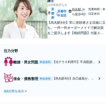
護士
婚・ハーグ条約案件も
法律事務所なぎ
円滑に支援【休日・夜
京
烏丸駅
か
営業時間：本
京都市
都
間対応】【完全個室】
|
日定休日
ら徒歩4分
中京区
府
【烏丸駅4分】常に依頼者さま目線に立
ち、一件一件オーダーメイドで解決策
をご提示します【相続問題】大阪エリ
アなど出張相談も可能。他士業と連携
し、納得できる解決を【借金問題】親
身にお話を伺い、生活再建のサポート
注力分野
をします【Web面談可】【初回相談無
料】
離婚・男女問題
【法テラス利用可】不貞慰謝料
料金表有
の請求する側／された側、どち
らも対応実績あり。親権、養育
費、監護者などお子さま関連の
借金・債務整理
【烏丸駅4分】自己破産か、任
料金表有
ご相談もお任せください。相談
意整理か。初回相談で解決の方
者さまのニーズを汲み取り、納
向性をしっかりと提示します。
得できる解決の実現を目指しま
他6分野を表示
自己破産は「終わり」ではな
す【Web面談可】【初回相談無
く、「再出発」です。新しい人
料】
生の始まりを、相談者さまのお