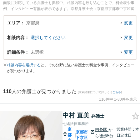
面談に対応している弁護士も掲載中。相談内容を絞り込むことで、料金表や事
例、インタビュー有無が表示できます。京都弁護士会（京都府京都市中京区富
小路通丸太町下ル）は、京都府にある府内唯一の弁護士会です。弁護士の傾向
として、行政・司法の中心で裁判所、役所、法律相談センターなどが集積する
エリア
京都府
変更
弁護士会の近くに法律事務所を構えることが多いようです。他方で、交通の利
便性を重視し、京都駅(京都市)、山科駅(京都市)、四条河原町駅(京都市)、出町
相談内容
選択してください
変更
柳駅(京都市)、長岡京駅(長岡京市)など主要駅の駅近くに弁護士事務所を構える
弁護士も多くいます。したがって弁護士検索をする際は単に自宅から近いとい
うだけでなく、こういった都道府県内の中心・主要エリアで弁護士検索すると
詳細条件
未選択
変更
選択肢の幅が広がるかもしれません。パソコンの場合は左側のサイドバー、ス
マホの場合は画面下部の【検索条件を変更する】から、相談分野やエリア、料
※
相談内容を選択する
と、その分野に強い弁護士の料金や事例、インタビュー
金表、解決事例など条件を絞り込み検索できます。相談内容としては、次のよ
が見つかります。
うな悩みやニーズをもった方が弁護士へ面談予約や弁護士費用の見積依頼をす
ることで悩み解決の一歩を踏み出すことが多いようです。『父が若くして死亡
しているため祖父の遺産を代襲相続するが叔父と疎遠なので代理協議できる弁
110
人の弁護士が見つかりました
護士を探したい』、『テレビで報道された欠陥マンションに住んでおり、デベ
(検索結果について詳しくは
こちら
)
ロッパーに訴訟を検討している。弁護士に相談したい』、『ネットオークショ
110件中 1-30件を表示
ンで落札し代金を振り込みましたが、商品が届かず、相手と連絡もつかないの
で困っている』
中村 直美
弁護士
七緒法律事務所
京
四条駅
か
営業時間：本
京都市
都
|
日定休日
ら徒歩5分
下京区