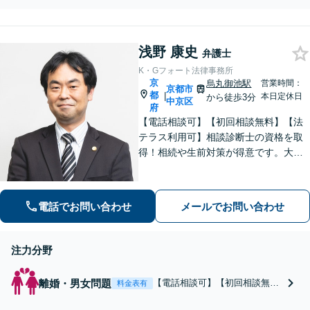
た実績もあります。ぜひお任
与、親権など、幅広く
せください。
対応しています。依頼
者さまの置かれている
浅野 康史
状況を丁寧にヒアリン
弁護士
グし、最善の解決策を
K・Gフォート法律事務所
ご提案します。お悩み
京
烏丸御池駅
営業時間：
京都市
の際は、お気軽にご相
都
|
本日定休日
から徒歩3分
中京区
府
談ください。
【電話相談可】【初回相談無料】【法
テラス利用可】相談診断士の資格を取
得！相続や生前対策が得意です。大阪
府出身で関西エリアで温かみのあるサ
ポートを心がける｜弁護士同士の意見
交換で最良なリーガルサービスを【夜
電話でお問い合わせ
メールでお問い合わせ
間・休日面談可】【完全個室】【丸太
町駅6分】
注力分野
離婚・男女問題
【電話相談可】【初回相談無
料金表有
料】【法テラス利用可】200件