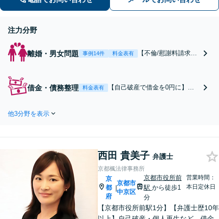
サポートします。
注力分野
離婚・男女問題
【不倫/慰謝料請求に
事例14件
料金表有
強い弁護士(したい方/
されている方)】不倫
慰謝料トラブルの相
借金・債務整理
【自己破産で借金を0円に】
料金表有
談は毎月100件以上、
【借金・債務整理の相談実績5,0
慰謝料問題でお困り
00件以上】自己破産の免責許可
の方はご相談・解決
他3分野を表示
を受けられなかった場合、弁護
実績の豊富な弁護士
士費用の返金保証ありで安心。
による無料相談をご
初回相談料は0円。任意整理や
利用ください。【不
個人再生にも対応【土日祝日・
倫相談は初回0円】
西田 貴美子
夜間も相談受付】【費用の分割
弁護士
【京都府全域対応】
払い可】
京都楓法律事務所
京都市役所前
営業時間：
京
京都市
本日定休日
都
駅
から徒歩1
|
中京区
府
分
【京都市役所前駅1分】【弁護士歴10年
以上】自己破産・個人再生など、借金