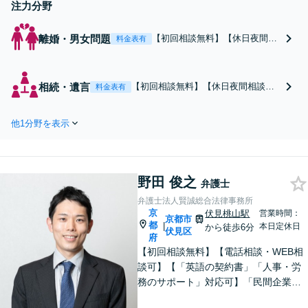
注力分野
離婚・男女問題
【初回相談無料】【休日夜間相
料金表有
談可能】【電話相談可能】親
権、面会交流、養育費、慰謝
料、財産分与、婚姻費用、年金
相続・遺言
【初回相談無料】【休日夜間相談可
料金表有
分割でお困りの方はささいなこ
能】【電話相談可能】遺産分割協
とでも何でもご相談ください。
議、遺言書作成など、ささいなこと
時間をかけてじっくりとお話を
他1分野を表示
でも何でもご相談ください。じっく
伺い、未来に向けての再出発を
りとお話を伺い、分かりやすく丁寧
サポートいたします。
にご説明いたします。依頼者の方の
利益を最大化するために尽力いたし
野田 俊之
ます。
弁護士
弁護士法人賢誠総合法律事務所
京
伏見桃山駅
営業時間：
京都市
都
|
本日定休日
から徒歩6分
伏見区
府
【初回相談無料】【電話相談・WEB相
談可】【「英語の契約書」「人事・労
務のサポート」対応可】「民間企業へ
の出向経験あり」「じっくり丁寧にお