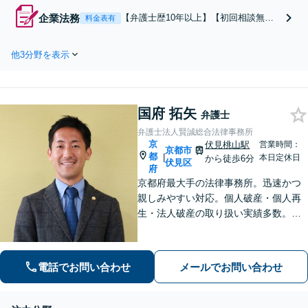
ムーズに連携し、解決へと
企業法務
【弁護士歴10年以上】【初回相談無
料金表有
導きます。遺産分割協議・
料】様々な業種の顧問弁護士をしてお
調停・審判とどの段階から
ります。事業内容を理解し、経営をバ
も可能。在日韓国人のご相
他3分野を表示
ックアップします。予防法務や従業員
談も対応しております【休
トラブルはお任せください。個人事業
日・夜間相談可】【京都市
主からのご相談も可【休日・夜間相談
役所前駅5分】
可】【京都市役所前駅5分】
国府 拓矢
弁護士
弁護士法人賢誠総合法律事務所
京
伏見桃山駅
営業時間：
京都市
都
|
本日定休日
から徒歩6分
伏見区
府
京都府最大手の法律事務所。迅速かつ
親しみやすい対応。個人破産・個人再
生・法人破産の取り扱い実績多数。
【初回面談30分無料＆後払い・分割払
いOK】【メール相談可】【近鉄桃山御
陵前駅・京阪中書島駅徒歩10分】
電話でお問い合わせ
メールでお問い合わせ