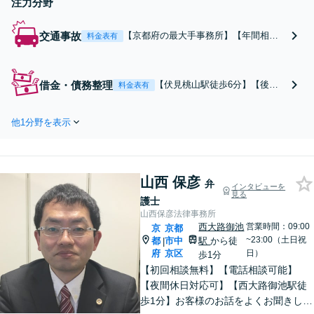
注力分野
交通事故
【京都府の最大手事務所】【年間相談
料金表有
件数の50件以上】【スピーディーな対
応】【後遺障害申請・異議申立てにつ
いて多数の実績・経験】【土日対応可
借金・債務整理
【伏見桃山駅徒歩6分】【後払
料金表有
能】【初回面談無料】【弁護士費用特
い・分割払い可】初回面談でご
約は全保険会社対応】
希望に合わせた方針を提案。返
他1分野を表示
済金額は遅くなるほど増大して
いきます。早期の相談により迅
速な問題解決【初回面談30分無
料】自己破産の相談や、自宅や
山西 保彦
愛車を残したい方もお任せくだ
弁
インタビューを
見る
さい。
護士
山西保彦法律事務所
西大路御池
営業時間：09:00
京
京都
~23:00（土日祝
都
市中
駅
から徒
|
府
京区
日）
歩1分
【初回相談無料】【電話相談可能】
【夜間休日対応可】【西大路御池駅徒
歩1分】お客様のお話をよくお聞きし