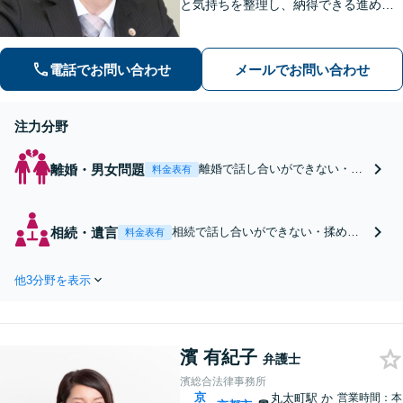
と気持ちを整理し、納得できる進め方
をサポート
電話でお問い合わせ
メールでお問い合わせ
注力分野
離婚・男女問題
離婚で話し合いができない・迷
料金表有
っている方へ｜まずは状況と気
持ちを整理する相談
相続・遺言
相続で話し合いができない・揉めて
料金表有
いる方へ｜感情と関係性も整理する
相続サポート
他3分野を表示
濱 有紀子
弁護士
濱総合法律事務所
京
丸太町駅
か
営業時間：本