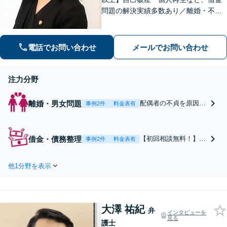
問題の解決実績多数あり／離婚・不貞
慰謝料など、女性の気持ちに寄り添っ
た解決を心がけています【法律相談の
みでもお気軽にご利用ください】
電話でお問い合わせ
メールでお問い合わせ
注力分野
離婚・男女問題
配偶者の不貞を原因と
事例2件
料金表有
する離婚問題を多数解
決。また、未払いの養
育費の強制執行（給与
借金・債務整理
【初回相談無料！】自
事例2件
料金表有
差押え）の経験も豊富
己破産や個人再生、任
です。離婚協議／調
意整理のご相談はお任
停、財産分与、面会交
他1分野を表示
せください。申立側だ
流など、幅広い問題に
けでなく、手続きを審
対応いたします。法律
査する破産管財人や個
相談のみでもお気軽に
人再生委員の経験も豊
ご利用ください【京都
大澤 祐紀
富です。ポイントを押
弁
インタビューを
市役所前駅1分】
見る
さえた対応で、スムー
護士