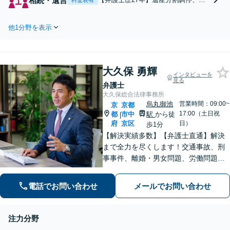
相続・遺言
数。問題解決の大事な鍵は早期
言書の作成、遺言執行者、相続放棄
の対応です。難しい案件も粘り
など、相続の対応ならお任せくださ
強く対応いたします。【峰山駅
他1分野を表示
い。税理士、司法書士と連携しトー
から徒歩圏内】【兵庫県北部エ
タルサポート。法的根拠に基づいて
リアも対応】
きちんと主張し出来る限りご希望に
沿った結果に導きます【兵庫県北部
大久保 勇輝
エリアも対応】
インタビューを
見る
弁護士
大久保総合法律事務所
烏丸御池
営業時間：09:00~
京
京都
17:00（土日祝
都
市中
駅
から徒
|
府
京区
日）
歩1分
【解決実績多数】【弁護士直通】解決
まで全力を尽くします！交通事故、刑
事事件、離婚・男女問題、労働問題、
遺産相続、債務整理等のお悩みについ
てはお任せください。【子連れ対応
電話でお問い合わせ
メールでお問い合わせ
可】【土日夜間対応】
注力分野