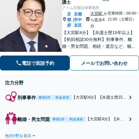
護士
ドバイス。まずはお電
実施。加害者の立ち直り支援
アトム京都法律事務所
話を【四条烏丸5分】
も注力しています【四条烏丸5
大宮駅
か
営業時間：09:00~
京
京都
分】
21:00（土曜日）
都
市中
ら徒歩4
|
府
京区
分
【大宮駅4分】【弁護士歴15年以上】
【初回相談30分無料】刑事事件、離
婚・男女問題、相続・遺言など、幅広
く対応しています。現在の置かれてい
る状況やご希望を丁寧にヒアリング
電話で面談予約
メールでお問い合わせ
し、依頼者さまにとって最善の答えを
見つけます。ぜひご相談ください。
注力分野
刑事事件
【大宮駅4分】【弁護士歴15年
事例2件
料金表有
以上】【初回相談30分無料】
年間300件以上、累計数千件以
上の相談実績があります。被
離婚・男女問題
【大宮駅4分】【弁護
事例1件
料金表有
害者との示談交渉の経験が豊
士歴15年以上】【初回
富にあるほか、過去には裁判
相談30分無料】不貞の
員裁判での無罪判決を獲得し
他3分野を表示
慰謝料請求、財産分