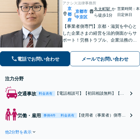
ズに手続きが進むよ
アクシス法律事務所
う、尽力します【京都
京
丸太町駅
か
営業時間：本
京都市
都
市役所前駅1分】
|
日定休日
ら徒歩1分
中京区
府
【事業者側専門】京都・滋賀を中心と
した企業さまの経営を法的側面からサ
ポート！労務トラブル、企業法務のご
相談はお任せください。あらゆる労務
問題への対応を中心に、その他中小企
電話でお問い合わせ
メールでお問い合わせ
業法務について豊富な経験がありま
す。【Web相談可】
注力分野
交通事故
【電話相談可】【初回相談無料】【丸
料金表有
太町駅1分】保険会社との交渉／後遺障
害等級認定／治療費の打ち切りなど、
お任せください。相談者さまに寄り添
労働・雇用
【使用者（事業者）側専
事例4件
料金表有
い、丁寧なリーガルサービスを提供い
門】【Web相談可】【烏丸
たします。【休日面談可】【平日夜間
線丸太町駅より徒歩１分】
対応】
他2分野を表示
労働トラブルの未然防止、