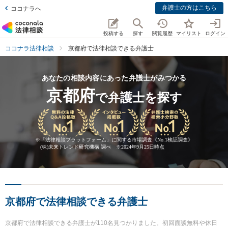
弁護士の方はこちら
ココナラへ
投稿する
探す
閲覧履歴
マイリスト
ログイン
ココナラ法律相談
京都府で法律相談できる弁護士
あなたの相談内容にあった弁護士がみつかる
京都府
で弁護士を探す
※
「法律相談プラットフォーム」に関する市場調査《No.1検証調査》
(株)未来トレンド研究機構 調べ ※2024年9月25日時点
京都府で法律相談できる弁護士
京都府で法律相談できる弁護士が110名見つかりました。初回面談無料や休日