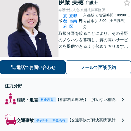
伊藤 美穂
弁護士
弁護士法人心 京都法律事務所
京都駅
か
営業時間：09:00~1
京
京都
8:00（土日祝日）
都
市南
ら徒歩3
|
府
区
分
取扱分野を絞ることにより、その分野
のノウハウを蓄積し、質の高いサービ
スを提供できるよう努めております。
全力でサポートさせていただきますの
で、お困りの際はご相談ください。
電話でお問い合わせ
メールで面談予約
注力分野
相続・遺言
【相談料原則0円】【揉めない相続】
料金表有
遺言書作成・家族信託など、依頼者
様のご意思を次世代にしっかり引き
継ぐことを第一に、相続を集中的に
交通事故
【交通事故の“解決実績”累計3
事例1件
料金表有
取り扱う弁護士がサポートいたしま
5,000件超】【電話のみで相談
す。相続スキームのご提案から遺言