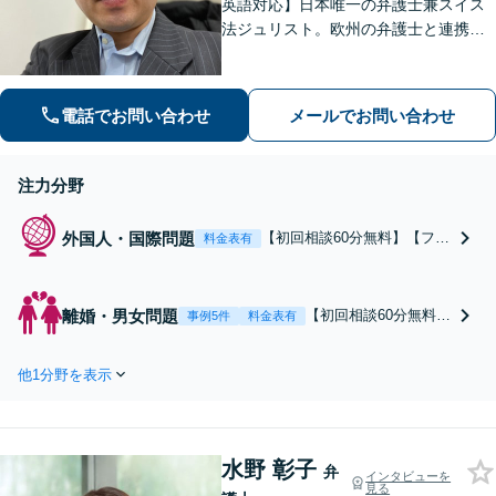
英語対応】日本唯一の弁護士兼スイス
法ジュリスト。欧州の弁護士と連携し
クロスボーダーで支援。最後まで粘り
強く寄り添います！在欧州資産の引き
上げ／英仏日契約法務／ハーグ条約案
電話でお問い合わせ
メールでお問い合わせ
件などお任せ【WEB対応｜休日・夜間
相談可】
注力分野
外国人・国際問題
【初回相談60分無料】【フラ
料金表有
ンス語・英語対応】【スイス
法ジュリスト】欧州の弁護士
ネットワークを活かし、あな
離婚・男女問題
【初回相談60分無料】
事例5件
料金表有
たが真に望む解決を目指しま
【調停・訴訟の実績多
す！法人・個人ともに相談多
数】DV・モラハラな
数。細やかな連絡と粘り強い
他1分野を表示
ど複雑な事案もお任
交渉を徹底【WEB対応｜休
せ！粘り強い交渉で、
日・夜間相談可】【完全個
笑顔になれる解決を目
室】
指します【欧州の弁護
水野 彰子
士と連携】【フランス
弁
インタビューを
見る
語・英語対応】国際離