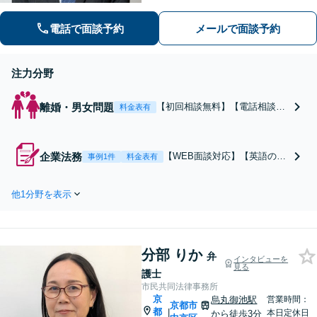
話をうかがいます」実態に即したアド
バイスで経営をサポートします！【休
電話で面談予約
メールで面談予約
日・夜間相談あり】
注力分野
離婚・男女問題
【初回相談無料】【電話相談
料金表有
可】「じっくり丁寧にお話をう
かがいます」依頼者さまのご要
望を把握し、理想的な離婚が実
企業法務
【WEB面談対応】【英語の契
事例1件
料金表有
現できるよう全力でサポート！
約書対応可】「民間企業への
「完全個室で秘密厳守／ご相談
出向経験あり」実態に即した
いただいた内容が他人に聞かれ
他1分野を表示
アドバイスで御社の経営をサ
る心配はありません」【休日・
ポートいたします！「退職勧
夜間相談可】
奨／未払い残業代／セクハ
ラ・パワハラ問題など人事・
分部 りか
労務の対応も可能」【休日・
弁
インタビューを
見る
夜間相談可】
護士
市民共同法律事務所
京
烏丸御池駅
営業時間：
京都市
都
|
本日定休日
から徒歩3分