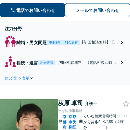
て、適切な法的助言ができるよう努め
ます。最高の法律サービスを提供する
電話でお問い合わせ
メールでお問い合わせ
ために日々研鑽もしています。親切丁
寧にご対応いたしますので、一度ご相
談ください。
注力分野
離婚・男女問題
【初回相談無料】【電
事例2件
料金表有
話相談可能】【夜間休
日対応可】 【西大路
御池駅徒歩1分】不貞
相続・遺言
【初回相談無料】【電話相談23時ま
料金表有
の慰謝料請求をしたい
で対応】遺言書の作成から遺産分割
／請求をされた、離婚
協議、調停まで、あらゆるフェーズ
の財産分与、養育費不
他3分野を表示
のご相談に対応。ご要望を丁寧にヒ
払いなどお困りの方は
アリングし、納得できる解決を実現
ご相談ください。お話
できるよう最善を尽くします【夜
しを丁寧に聞き取り、
間・休日対応可】【西大路御池駅徒
最適な解決策を考え、
荻原 卓司
歩1分】
弁護士
迅速にご対応します。
オギ法律事務所
くいな橋駅
営業時間：09:00
京
京都
~17:00（土曜
都
市伏
から徒歩6
|
府
見区
日）
分