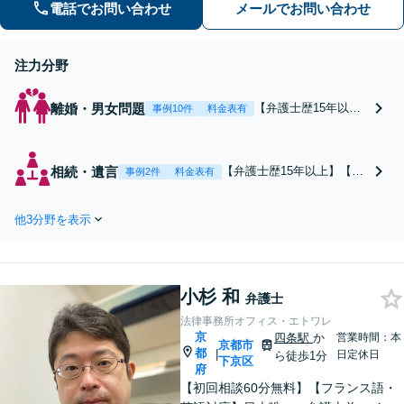
電話でお問い合わせ
メールでお問い合わせ
産問題なども幅広く対応【女性弁護士
も在籍】【初回相談30分無料】
注力分野
離婚・男女問題
【弁護士歴15年以
事例10件
料金表有
上】【京都のベテラ
ン弁護士】【烏丸御
池駅3分】【女性弁護
相続・遺言
【弁護士歴15年以上】【京
事例2件
料金表有
士も在籍】慰謝料／
都のベテラン弁護士】【烏
教育費／婚姻費用な
丸御池駅3分】【他業種と
ど。依頼者にメリッ
他3分野を表示
の連携アリ】遺留分減殺請
トがあるかどうかを
求・寄与分などの複雑なケ
重視。離婚後の生活
ースご相談ください。相続
に不安がある方はお
トラブルは初歩が大切！手
気軽にご相談くださ
小杉 和
続き・交渉をしっかりとサ
弁護士
い【完全個室あり】
ポートします。【初回面談
法律事務所オフィス・エトワレ
【初回相談30分無
無料】
京
四条駅
か
営業時間：本
料】
京都市
都
|
日定休日
ら徒歩1分
下京区
府
【初回相談60分無料】【フランス語・