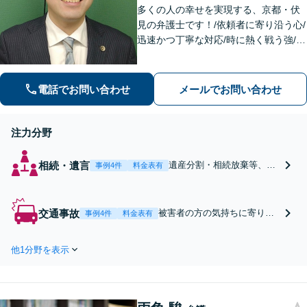
多くの人の幸せを実現する、京都・伏
見の弁護士です！/依頼者に寄り沿う心/
迅速かつ丁寧な対応/時に熱く戦う強/解
決実績2000件以上
電話でお問い合わせ
メールでお問い合わせ
注力分野
相続・遺言
遺産分割・相続放棄等、
事例4件
料金表有
様々な相続問題を、分析力
と経験を生かし、早期の解
決を目指します。
交通事故
被害者の方の気持ちに寄り添
事例4件
料金表有
い、丁寧な説明を心がけ、精
神的負担を軽減し、裁判基準
他1分野を表示
に基づく損害賠償を実現しま
す。