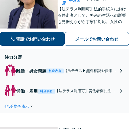
中京区
府
【法テラス利用可】法的手続きにおけ
る伴走者として、将来の生活への影響
も見据えながら丁寧に対応。女性の離
婚や相続、お一人様の老後の備えに注
力。お気持ちを整理しつつ、手続きの
電話でお問い合わせ
メールでお問い合わせ
流れと見通しを分かりやすくお伝えし
ます。
注力分野
離婚・男女問題
【法テラス▶︎無料相談や費用の
料金表有
立て替えを利用できます（条件
あり）】【女性からのご相談に
特化】熟年離婚・DVなど相談し
労働・雇用
【法テラス利用可】労働者側に注
料金表有
づらい問題に丁寧に向き合いま
力。外部機関でのハラスメント相談
す。財産分与や婚姻費用など生
員経験を活かし、パワハラ・セクハ
活基盤を見据え、長期化する手
他3分野を表示
ラ・不当解雇・未払残業代請求まで
続きにも伴走します。WEB面談
対応。生活基盤を守るため丁寧に取
可。
り組みます。