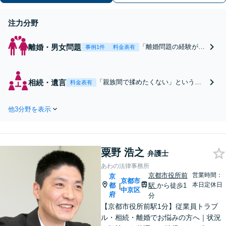
注力分野
離婚・男女問題
「離婚問題の経験が豊
事例1件
料金表有
富な弁護士／豊富な知
見で最適な解決策をご
提案」明確な離婚原因
相続・遺言
「親族間で揉めたくない」という不
料金表有
が思いつかなくても構
安に寄り添う「相続問題の経験が豊
わないので、まずは一
富な弁護士／複雑な相続案件もお任
度ご相談ください。感
他3分野を表示
せください」依頼者さまの意向を第
情的な納得感を大事に
一に、利益の最大化を目指します。
しつつ、冷静に問題を
相続人同士の関係にも配慮し、きめ
解決【休日・夜間面談
細やかに対応
あり】
粟野 浩之
弁護士
あわの法律事務所
京都市役所前
営業時間：
京
京都市
本日定休日
都
駅
から徒歩1
|
中京区
府
分
【京都市役所前駅1分】従業員トラブ
ル・相続・離婚でお悩みの方へ｜状況