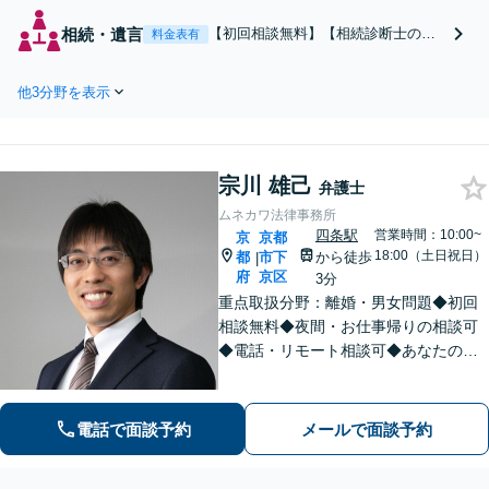
以上の相談実績あり！20～60代
まで幅広い年齢層に対応。お子
相続・遺言
【初回相談無料】【相続診断士の資
料金表有
さまに関する問題（監護権者の
格保有】気軽に相談できる相続アド
指定・子の引渡し、認知、養育
バイザー！生前対策で相続トラブル
費）【夜間・休日面談可】【完
他3分野を表示
を予防します。親身に相談に乗り、
全個室】【子連れ相談可】【丸
安心の遺産相続サポートを提供。遺
太町駅6分】
産分割／相続放棄／遺留分もお任
せ！【出張サポート】【完全個室】
宗川 雄己
【丸太町駅6分】
弁護士
ムネカワ法律事務所
四条駅
営業時間：10:00~
京
京都
18:00（土日祝日）
都
市下
から徒歩
|
府
京区
3分
重点取扱分野：離婚・男女問題◆初回
相談無料◆夜間・お仕事帰りの相談可
◆電話・リモート相談可◆あなたの話
を聞かせてください。時間をかけてじ
っくり伺います。ささいな疑問も分か
りやすく丁寧にご説明します。充実し
電話で面談予約
メールで面談予約
た人生を送るために、納得した解決策
を。