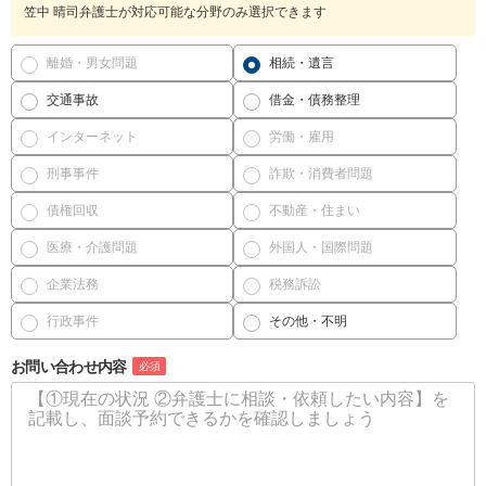
笠中 晴司弁護士が対応可能な分野のみ選択できます
離婚・男女問題
相続・遺言
交通事故
借金・債務整理
インターネット
労働・雇用
刑事事件
詐欺・消費者問題
債権回収
不動産・住まい
医療・介護問題
外国人・国際問題
企業法務
税務訴訟
行政事件
その他・不明
お問い合わせ内容
必須