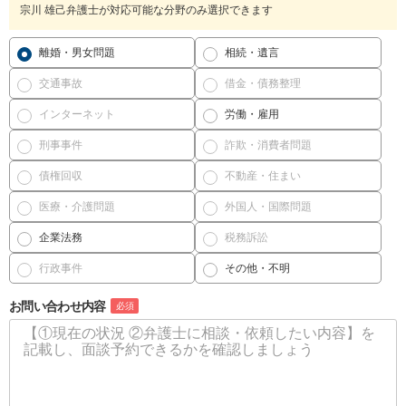
宗川 雄己弁護士が対応可能な分野のみ選択できます
離婚・男女問題
相続・遺言
交通事故
借金・債務整理
インターネット
労働・雇用
刑事事件
詐欺・消費者問題
債権回収
不動産・住まい
医療・介護問題
外国人・国際問題
企業法務
税務訴訟
行政事件
その他・不明
お問い合わせ内容
必須