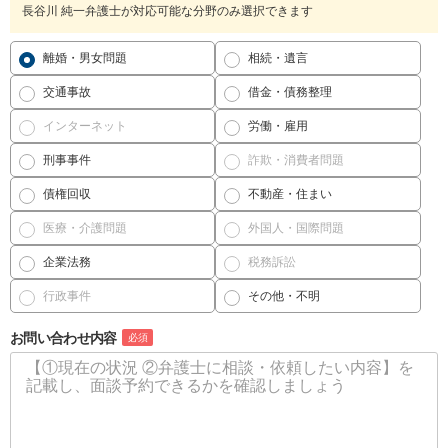
長谷川 純一弁護士が対応可能な分野のみ選択できます
離婚・男女問題
相続・遺言
交通事故
借金・債務整理
インターネット
労働・雇用
刑事事件
詐欺・消費者問題
債権回収
不動産・住まい
医療・介護問題
外国人・国際問題
企業法務
税務訴訟
行政事件
その他・不明
お問い合わせ内容
必須