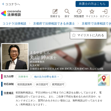
弁護士の方はこちら
ココナラへ
投稿する
探す
閲覧履歴
マイリスト
ログイン
ココナラ法律相談
京都府で法律相談できる弁護士
京都市で法律相談で
マイリストに入れる
まるやま しん
丸山 紳
弁護士
紳法律事務所
丸太町駅
京都府
京都市中京区丸太町通麩屋町西入昆布屋町395 高山ビル4階
注力分野
刑事事件
他の注力分野を表示
対応体制
初回面談無料
休日面談可
夜間面談可
初回無料相談は、平日10時から17時までのご来訪をお願いしております。 電
注意補足
話相談は行っておりません。 また、ご自身で手続を進めるための方法や、セ
カンドオピニオン、質問のみをされたい場合には、無料相談は行っておりませ
ん（有料相談となります）。