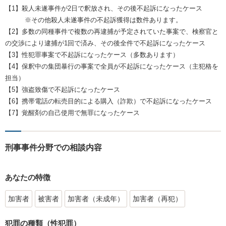
【1】殺人未遂事件が2日で釈放され、その後不起訴になったケース
※その他殺人未遂事件の不起訴獲得は数件あります。
【2】多数の同種事件で複数の再逮捕が予定されていた事案で、検察官と
の交渉により逮捕が1回で済み、その後全件で不起訴になったケース
【3】性犯罪事案で不起訴になったケース（多数あります）
【4】保釈中の集団暴行の事案で全員が不起訴になったケース（主犯格を
担当）
【5】強盗致傷で不起訴になったケース
【6】携帯電話の転売目的による購入（詐欺）で不起訴になったケース
【7】覚醒剤の自己使用で無罪になったケース
刑事事件分野での相談内容
あなたの特徴
加害者
被害者
加害者（未成年）
加害者（再犯）
犯罪の種類（性犯罪）