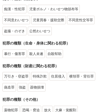
痴漢・性犯罪
児童ポルノ・わいせつ物頒布等
不同意わいせつ
児童買春・援助交際
不同意性交等罪
盗撮・のぞき
公然わいせつ
犯罪の種類（生命・身体に関わる犯罪）
暴行・傷害罪
殺人未遂
自殺幇助
犯罪の種類（財産に関わる犯罪）
万引き・窃盗罪
特殊詐欺
住居侵入
横領罪・背任罪
偽造罪
強盗
器物損壊
犯罪の種類（その他）
薬物犯罪
恐喝・脅迫
放火
大麻・覚醒剤