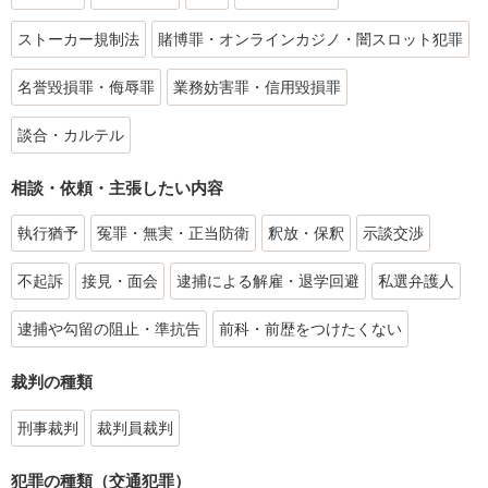
ストーカー規制法
賭博罪・オンラインカジノ・闇スロット犯罪
名誉毀損罪・侮辱罪
業務妨害罪・信用毀損罪
談合・カルテル
相談・依頼・主張したい内容
執行猶予
冤罪・無実・正当防衛
釈放・保釈
示談交渉
不起訴
接見・面会
逮捕による解雇・退学回避
私選弁護人
逮捕や勾留の阻止・準抗告
前科・前歴をつけたくない
裁判の種類
刑事裁判
裁判員裁判
犯罪の種類（交通犯罪）