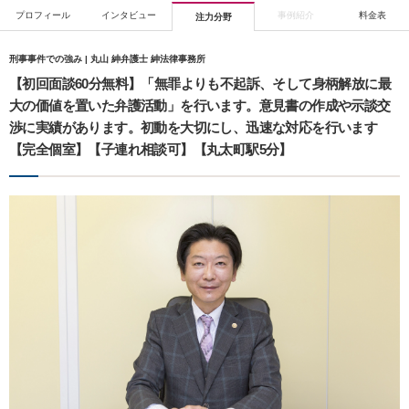
プロフィール
インタビュー
事例紹介
料金表
注力分野
刑事事件での強み | 丸山 紳弁護士 紳法律事務所
【初回面談60分無料】「無罪よりも不起訴、そして身柄解放に最
大の価値を置いた弁護活動」を行います。意見書の作成や示談交
渉に実績があります。初動を大切にし、迅速な対応を行います
【完全個室】【子連れ相談可】【丸太町駅5分】