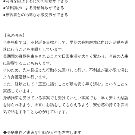
●勾留を阻止するための活動ができる
●保釈請求による身柄解放ができる
●被害者との迅速な示談交渉ができる
【私の強み】
当事務所では、不起訴を目標として、早期の身柄解放に向けた活動を迅
速に行うことを主眼としています。
長期間の身柄拘束をされることで日常生活が大きく変わり、今後の人生
に影響することもあります。
そのため、先を見据えた行動を先回りして行い、不利益が最小限で済む
よう弁護活動を行います。
また、経験として「正直に話すことが最も安く早く済む」ということを
実感しています。
身柄拘束を受けている事案でも受けていない事案でも、早く安くの結論
を得られるよう、正直にお話をしてもらえるよう、安心感の持てる雰囲
気で話をすることも心がけています。
◆身柄事件／迅速な行動が人生を左右します