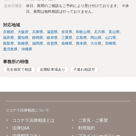
定休日補足
休日、夜間のご相談もご予約により受け付けております。 ※休
日、夜間は無料相談は行っておりません。
対応地域
京都府
大阪府
兵庫県
滋賀県
奈良県
和歌山県
石川県
富山県
福井県
愛知県
静岡県
岐阜県
三重県
広島県
岡山県
山口県
鳥取県
島根県
福岡県
佐賀県
長崎県
熊本県
大分県
宮崎県
鹿児島県
沖縄県
事務所の特徴
完全個室で相談
近隣駐車場あり
子連れ相談可
ココナラ法律相談について
ココナラ法律相談とは
ご意見・ご要望
法律Q&A
利用規約
法律相談コラム
プライバシーポリシー