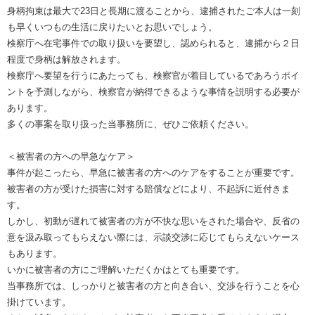
身柄拘束は最大で23日と長期に渡ることから、逮捕されたご本人は一刻
も早くいつもの生活に戻りたいとお思いでしょう。
検察庁へ在宅事件での取り扱いを要望し、認められると、逮捕から２日
程度で身柄は解放されます。
検察庁へ要望を行うにあたっても、検察官が着目しているであろうポイ
ントを予測しながら、検察官が納得できるような事情を説明する必要が
あります。
多くの事案を取り扱った当事務所に、ぜひご依頼ください。
＜被害者の方への早急なケア＞
事件が起こったら、早急に被害者の方へのケアをすることが重要です。
被害者の方が受けた損害に対する賠償などにより、不起訴に近付きま
す。
しかし、初動が遅れて被害者の方が不快な思いをされた場合や、反省の
意を汲み取ってもらえない際には、示談交渉に応じてもらえないケース
もあります。
いかに被害者の方にご理解いただくかはとても重要です。
当事務所では、しっかりと被害者の方と向き合い、交渉を行うことを心
掛けています。