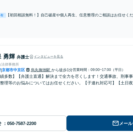
富です。離婚協議／調停、財産分与、面会交流など、幅広い問題に対応
にご利用ください【京都市役所前駅1分】
【初回相談無料！】自己破産や個人再生、任意整理のご相談はお任せく
表有
審査する破産管財人や個人再生委員の経験も豊富です。ポイントを押さ
よう、尽力します【京都市役所前駅1分】
 勇輝
弁護士
インタビューを見る
合法律事務所
府
京都市中京区
烏丸御池駅
から徒歩1分
営業時間：09:00~17:00（平日）
|
績多数】【弁護士直通】解決まで全力を尽くします！交通事故、刑事事
整理等のお悩みについてはお任せください。【子連れ対応可】【土日夜
せ
メール