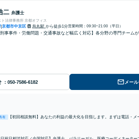
浩二
弁護士
スト法律事務所 京都オフィス
府
京都市中京区
烏丸駅
から徒歩1分
営業時間：09:30~21:00（平日）
|
刑事事件・労働問題・交通事故など幅広く対応】各分野の専門チームが
せ
メール
【初回相談無料】あなたの利益の最大化を目指します。まずは電話・メ
表有
「離婚を希望している」「離婚を切り出された」「不貞の慰謝料請求を
ナブルな料金設定】
土日祝日相談対応／全国対応】弁護士、パラリーガル、医療コーディネーター