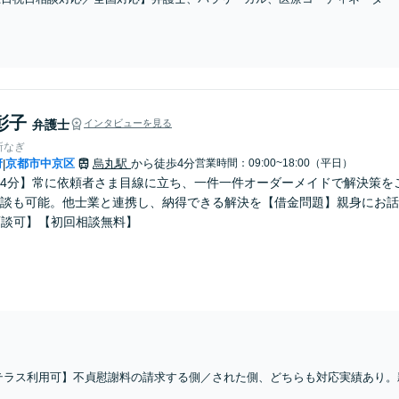
あなたを徹底サポート！【相談料：初回無料※1】不利益な話し合いが進む前
彰子
弁護士
インタビューを見る
所なぎ
府
京都市中京区
烏丸駅
から徒歩4分
営業時間：09:00~18:00（平日）
|
4分】常に依頼者さま目線に立ち、一件一件オーダーメイドで解決策を
談も可能。他士業と連携し、納得できる解決を【借金問題】親身にお話
面談可】【初回相談無料】
テラス利用可】不貞慰謝料の請求する側／された側、どちらも対応実績あり。
のご相談もお任せください。相談者さまのニーズを汲み取り、納得できる解決