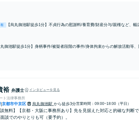
【烏丸御池駅徒歩1分】不貞行為の慰謝料/養育費/財産分与/親権など、
表有
きく左右します。法的知見と交渉力で納得のいく解決を。新たな一歩を
烏丸御池駅徒歩1分】身柄事件/被疑者段階の事件/身体拘束からの解放活動等
動とスピードが命。フットワーク軽く迅速に動きます。【土日夜間対応】
貴裕
弁護士
インタビューを見る
ォート法律事務所
府
京都市中京区
烏丸御池駅
から徒歩3分
営業時間：09:00~18:00（平日）
|
談無料】【京都・大阪に事務所あり】先を見据えた対応と的確な判断で
b面談でのやりとりも可（要予約）。