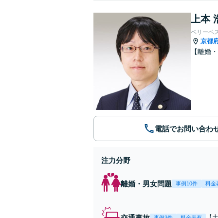
上本 
ベリーベ
京都
【離婚・
電話でお問い合わ
注力分野
離婚・男女問題
事例10件
料金
交通事故
【
事例3件
料金表有