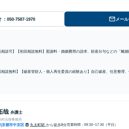
せ
メール
話相談可】【初回相談無料】慰謝料・婚姻費用の請求、財産分与などの「離婚
由の「男女問題」にも対応可。債権回収のノウハウを活かし、支払われるべき
す
回相談無料】【破産管財人・個人再生委員の経験あり】自己破産、任意整理、
家や車など財産を残して借金を減らしたい方はお早めにご相談ください。最適
拓哉
弁護士
田村法律事務所
府
京都市中京区
丸太町駅
から徒歩8分
営業時間：09:30~17:30（平日）
|