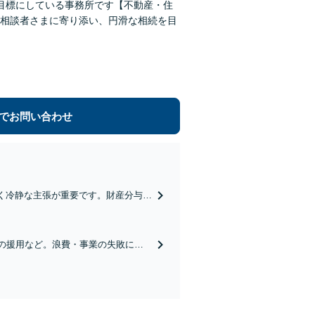
目標にしている事務所です【不動産・住
相談者さまに寄り添い、円滑な相続を目
でお問い合わせ
く冷静な主張が重要です。財産分与／
ので、お気軽にご相談ください【初回
効の援用など。浪費・事業の失敗によ
人就任経験有】【初回相談30分無