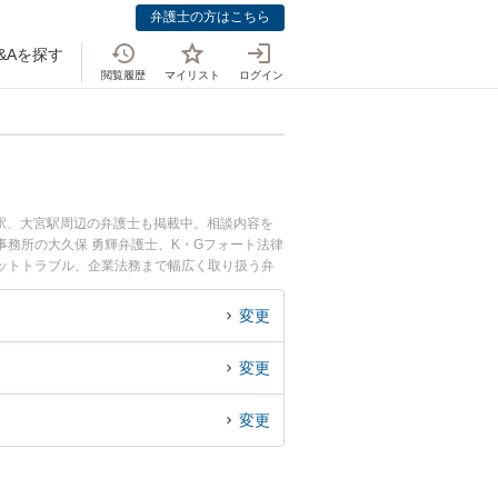
弁護士の方はこちら
&Aを探す
閲覧履歴
マイリスト
ログイン
駅、大宮駅周辺の弁護士も掲載中。相談内容を
務所の大久保 勇輝弁護士、K・Gフォート法律
ットトラブル、企業法務まで幅広く取り扱う弁
すぐに弁護士に相談したい』『交通事故の過失割
都市中京区内の弁護士に相談予約したい』などで
変更
変更
変更