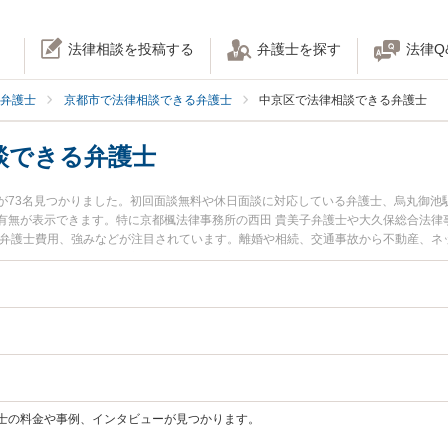
法律相談を投稿する
弁護士を探す
法律Q
弁護士
京都市で法律相談できる弁護士
中京区で法律相談できる弁護士
談できる弁護士
が73名見つかりました。初回面談無料や休日面談に対応している弁護士、烏丸御池
有無が表示できます。特に京都楓法律事務所の西田 貴美子弁護士や大久保総合法律事
や弁護士費用、強みなどが注目されています。離婚や相続、交通事故から不動産、ネ
非ご利用ください。京都市中京区で土日や夜間に発生した不倫慰謝料トラブルを今
の弁護士を検索したい』『初回相談無料で自己破産や債務整理を法律相談できる京
士の料金や事例、インタビューが見つかります。