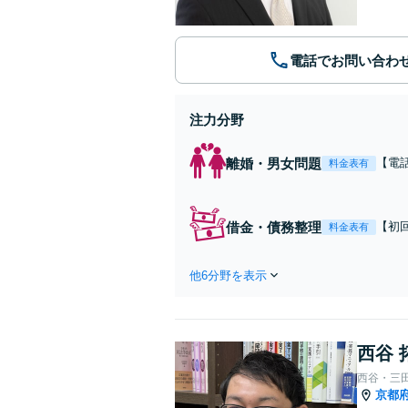
電話でお問い合わ
注力分野
離婚・男女問題
【電
料金表有
リ経
しま
借金・債務整理
【初
料金表有
す。
他6分野を表示
西谷 
西谷・三
京都