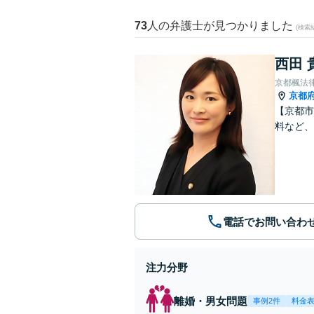
73
人の弁護士が見つかりました
(検索
西田 
京都楓法
京都
【京都市
料など、
電話でお問い合わ
注力分野
離婚・男女問題
事例2件
料金