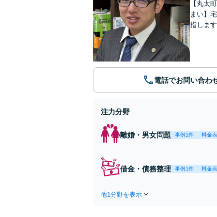
【丸太町
まい】宅
指します
電話でお問い合わ
注力分野
離婚・男女問題
事例1件
料金
借金・債務整理
事例1件
料金
他1分野を表示