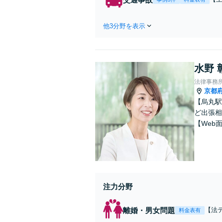
が
他3分野を表示
水野 
法律事務
京都
【烏丸駅
ど出張相
【Web
注力分野
離婚・男女問題
【法
料金表有
関連