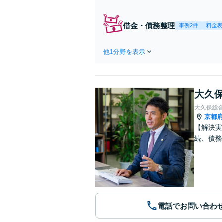
借金・債務整理
事例2件
料金
他1分野を表示
大久保
大久保総
京都
【解決実
続、債務
電話でお問い合わ