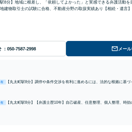
駅8分】地域に根差し、「依頼してよかった」と実感できる弁護活動を
地建物取引士の試験に合格、不動産分野の取扱実績あり【相続・遺言】
せ
メール
【丸太町駅8分】調停や条件交渉を有利に進めるには、法的な根拠に基づ
表有
養育費など【弁護士歴10年】離婚後の生活を見据えてアドバイスします
相談３０分無料】【電話相談可】
【丸太町駅8分】【弁護士歴10年】自己破産、任意整理、個人整理、時
表有
る借金も、相談者さまのご要望を踏まえ、解決策を提示します【破産管財
料】