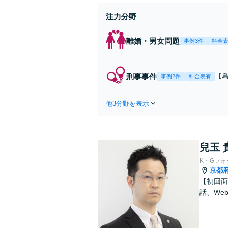
注力分野
離婚・男女問題
事例3件
料金
刑事事件
【
事例2件
料金表有
初
他3分野を表示
兒玉 
K・Gフ
京都
【初回面
話、We