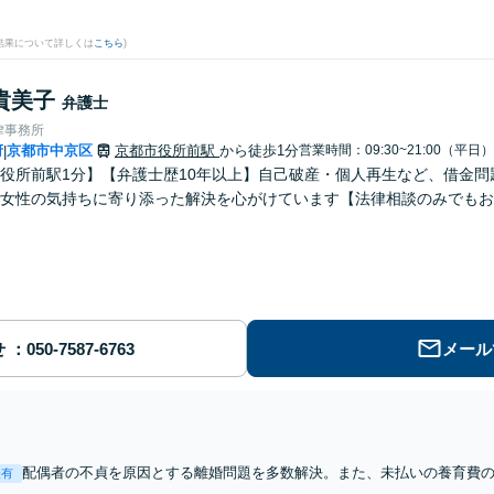
結果について詳しくは
こちら
)
貴美子
弁護士
律事務所
府
京都市中京区
京都市役所前駅
から徒歩1分
営業時間：09:30~21:00（平日）
|
役所前駅1分】【弁護士歴10年以上】自己破産・個人再生など、借金
女性の気持ちに寄り添った解決を心がけています【法律相談のみでもお
せ
メール
配偶者の不貞を原因とする離婚問題を多数解決。また、未払いの養育費
表有