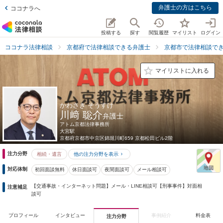
弁護士の方はこちら
ココナラへ
投稿する
探す
閲覧履歴
マイリスト
ログイン
ココナラ法律相談
京都府で法律相談できる弁護士
京都市で法律相談で
マイリストに入れる
かわさき そうすけ
川﨑 聡介
弁護士
アトム京都法律事務所
大宮駅
京都府
京都市中京区錦堀川町659 京都松田ビル2階
注力分野
相続・遺言
他の注力分野を表示
対応体制
初回面談無料
休日面談可
夜間面談可
メール相談可
【交通事故・インターネット問題】メール・LINE相談可【刑事事件】対面相
注意補足
談可
プロフィール
インタビュー
事例紹介
料金表
注力分野