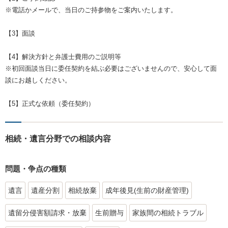
※電話かメールで、当日のご持参物をご案内いたします。
【3】面談
【4】解決方針と弁護士費用のご説明等
※初回面談当日に委任契約を結ぶ必要はございませんので、安心して面
談にお越しください。
【5】正式な依頼（委任契約）
相続・遺言分野での相談内容
問題・争点の種類
遺言
遺産分割
相続放棄
成年後見(生前の財産管理)
遺留分侵害額請求・放棄
生前贈与
家族間の相続トラブル