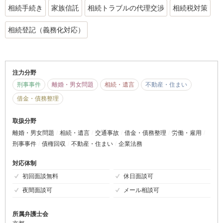
相続手続き
家族信託
相続トラブルの代理交渉
相続税対策
相続登記（義務化対応）
注力分野
刑事事件
離婚・男女問題
相続・遺言
不動産・住まい
借金・債務整理
取扱分野
離婚・男女問題
相続・遺言
交通事故
借金・債務整理
労働・雇用
刑事事件
債権回収
不動産・住まい
企業法務
対応体制
初回面談無料
休日面談可
夜間面談可
メール相談可
所属弁護士会