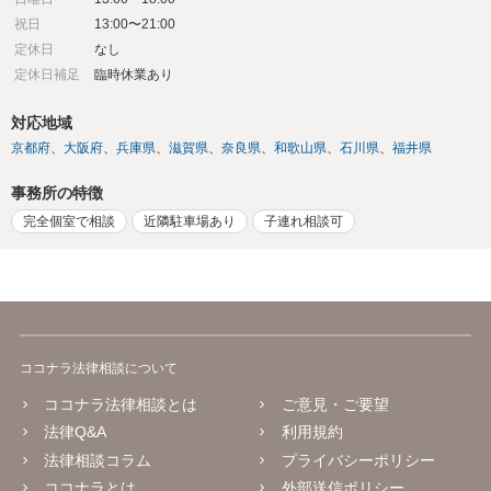
祝日
13:00〜21:00
定休日
なし
定休日補足
臨時休業あり
対応地域
京都府
大阪府
兵庫県
滋賀県
奈良県
和歌山県
石川県
福井県
事務所の特徴
完全個室で相談
近隣駐車場あり
子連れ相談可
ココナラ法律相談について
ココナラ法律相談とは
ご意見・ご要望
法律Q&A
利用規約
法律相談コラム
プライバシーポリシー
ココナラとは
外部送信ポリシー