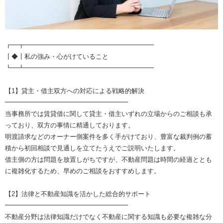
┏━┳━━━━━━━━━━━━━━━━━━━━
┃◆┃私の強み・心がけていること
┗━┻━━━━━━━━━━━━━━━━━━━━
【1】貸主・借主双方への対応による戦略的解決
━━━━━━━━━━━━━━━━━━━
当事務所では賃貸借に関して貸主・借主いずれの立場からのご相談も承
っており、双方の事情に精通しております。
明渡請求などのオーナー側案件を多く手がけており、豊富な裁判例の蓄
積から初回相談で見通しを立てたうえでご説明いたします。
借主側の方は問題を放置しがちですが、不動産問題は時間の経過ととも
に複雑化するため、早めのご相談をおすすめします。
【2】法律と不動産知識を活かした総合的サポート
━━━━━━━━━━━━━━━━━━━
不動産分野は法律知識だけでなく不動産に関する知識も必要な複雑な分