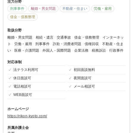
注力分野
刑事事件
離婚・男女問題
不動産・住まい
労働・雇用
借金・債務整理
取扱分野
離婚・男女問題
相続・遺言
交通事故
借金・債務整理
インターネッ
ト
労働・雇用
刑事事件
詐欺・消費者問題
債権回収
不動産・住ま
い
医療・介護問題
外国人・国際問題
企業法務
税務訴訟
行政事件
対応体制
法テラス利用可
初回面談無料
休日面談可
夜間面談可
電話相談可
メール相談可
WEB面談可
ホームページ
https://rikon-kyoto.com/
所属弁護士会