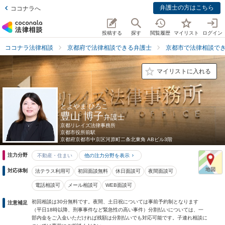
弁護士の方はこちら
ココナラへ
投稿する
探す
閲覧履歴
マイリスト
ログイン
ココナラ法律相談
京都府で法律相談できる弁護士
京都市で法律相談で
マイリストに入れる
とよやま ひろこ
豊山 博子
弁護士
京都リレイズ法律事務所
京都市役所前駅
京都府
京都市中京区河原町二条北東角 ABビル3階
注力分野
不動産・住まい
他の注力分野を表示
対応体制
法テラス利用可
初回面談無料
休日面談可
夜間面談可
電話相談可
メール相談可
WEB面談可
初回相談は30分無料です。夜間、土日祝については事前予約制となります
注意補足
（平日18時以降、刑事事件など緊急性の高い事件）分割払いについては、一
部内金をご入金いただければ残額は分割払いでも対応可能です。子連れ相談に