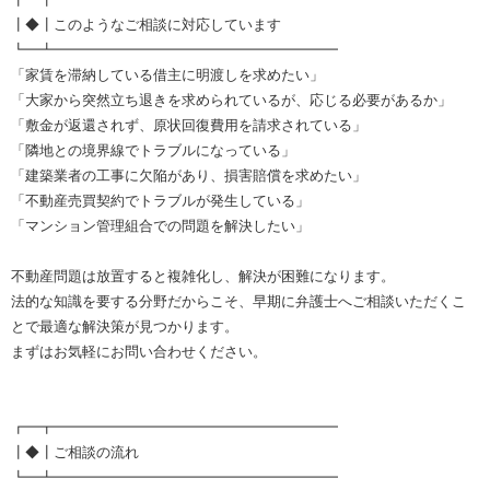
┃◆┃このようなご相談に対応しています
┗━┻━━━━━━━━━━━━━━━━━━━━
「家賃を滞納している借主に明渡しを求めたい」
「大家から突然立ち退きを求められているが、応じる必要があるか」
「敷金が返還されず、原状回復費用を請求されている」
「隣地との境界線でトラブルになっている」
「建築業者の工事に欠陥があり、損害賠償を求めたい」
「不動産売買契約でトラブルが発生している」
「マンション管理組合での問題を解決したい」
不動産問題は放置すると複雑化し、解決が困難になります。
法的な知識を要する分野だからこそ、早期に弁護士へご相談いただくこ
とで最適な解決策が見つかります。
まずはお気軽にお問い合わせください。
┏━┳━━━━━━━━━━━━━━━━━━━━
┃◆┃ご相談の流れ
┗━┻━━━━━━━━━━━━━━━━━━━━