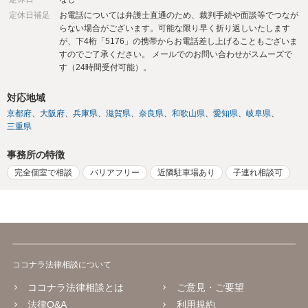
定休日補足
お電話については弁護士直通のため、裁判手続や面談等でつなが
らない場合がございます。可能な限り早く折り返しいたします
が、下4桁「5176」の携帯からお電話差し上げることもございま
すのでご了承ください。 メールでのお問い合わせがスムーズで
す（24時間受付可能）。
対応地域
京都府
大阪府
兵庫県
滋賀県
奈良県
和歌山県
愛知県
岐阜県
三重県
事務所の特徴
完全個室で相談
バリアフリー
近隣駐車場あり
子連れ相談可
ココナラ法律相談について
ココナラ法律相談とは
ご意見・ご要望
法律Q&A
利用規約