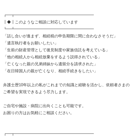
┏━┳━━━━━━━━━━━━━━━━━━━━
┃◆┃このようなご相談に対応しています
┗━┻━━━━━━━━━━━━━━━━━━━━
「話し合いが進まず、相続税の申告期限に間に合わなさそうだ」
「遺言執行者をお願いしたい」
「生前の財産管理として後見制度や家族信託を考えている」
「他の相続人から相続放棄をするよう説得されている」
「亡くなった親の兄弟姉妹から遺留分を請求された」
「在日韓国人の親が亡くなり、相続手続きをしたい」
弁護士歴10年以上の私がこれまでの知識と経験を活かし、依頼者さまの
ご希望を実現できるよう尽力します。
ご自宅や施設・病院に出向くことも可能です。
お困りの方はお気軽にご相談ください。
┏━┳━━━━━━━━━━━━━━━━━━━━