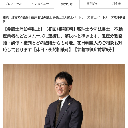
プロフィール
インタビュー
事例紹介
料金表
注力分野
相続・遺言での強み | 藤井 哲也弁護士 弁護士法人富士パートナーズ 富士パートナーズ法律事務
所
【弁護士歴10年以上】【初回相談無料】税理士や司法書士、不動
産業者などとスムーズに連携し、解決へと導きます。遺産分割協
議・調停・審判とどの段階からも可能。在日韓国人のご相談も対
応しております【休日・夜間相談可】【京都市役所前駅5分】