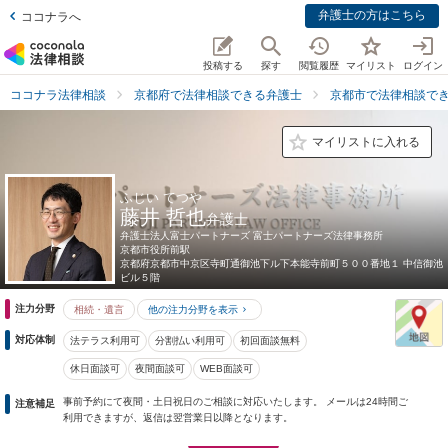
弁護士の方はこちら
ココナラへ
投稿する
探す
閲覧履歴
マイリスト
ログイン
ココナラ法律相談
京都府で法律相談できる弁護士
京都市で法律相談で
マイリストに入れる
ふじい てつや
藤井 哲也
弁護士
弁護士法人富士パートナーズ 富士パートナーズ法律事務所
京都市役所前駅
京都府
京都市中京区寺町通御池下ル下本能寺前町５００番地１ 中信御池
ビル５階
注力分野
相続・遺言
他の注力分野を表示
対応体制
法テラス利用可
分割払い利用可
初回面談無料
休日面談可
夜間面談可
WEB面談可
事前予約にて夜間・土日祝日のご相談に対応いたします。 メールは24時間ご
注意補足
利用できますが、返信は翌営業日以降となります。