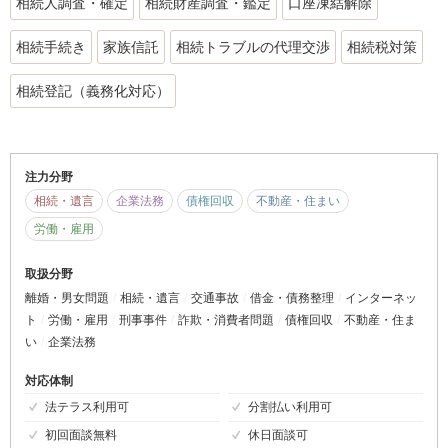
相続人調査・確定
相続財産調査・鑑定
口座凍結解除
相続手続き
家族信託
相続トラブルの代理交渉
相続税対策
相続登記（義務化対応）
注力分野
相続・遺言
企業法務
債権回収
不動産・住まい
労働・雇用
取扱分野
離婚・男女問題
相続・遺言
交通事故
借金・債務整理
インターネッ
ト
労働・雇用
刑事事件
詐欺・消費者問題
債権回収
不動産・住ま
い
企業法務
対応体制
法テラス利用可
分割払い利用可
初回面談無料
休日面談可