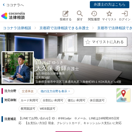
弁護士の方はこちら
ココナラへ
投稿する
探す
閲覧履歴
マイリスト
ログイン
ココナラ法律相談
京都府で法律相談できる弁護士
京都市で法律相談で
マイリストに入れる
おおくぼ ゆうき
大久保 勇輝
弁護士
大久保総合法律事務所
烏丸御池駅
京都府
京都市中京区三条通烏丸西入御倉町85-1 KDX烏丸ビル4階
注力分野
交通事故
他の注力分野を表示
対応体制
カード利用可
分割払い利用可
後払い利用可
休日面談可
夜間面談可
WEB面談可
【LINEでお問い合わせ】ID：＠991afpr ※メール、LINEは24時間365日対
注意補足
応 【お支払い方法】現金、クレジットカード、キャッシュレス支払いに対応