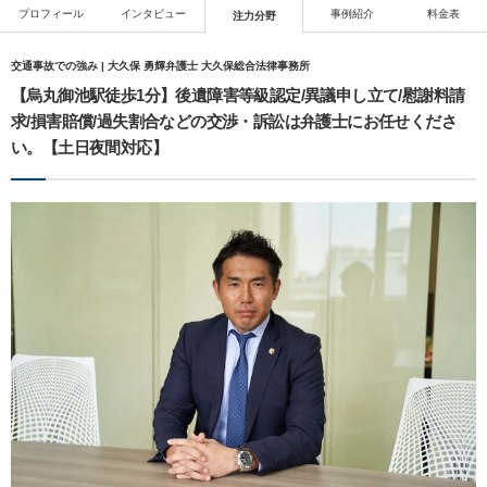
プロフィール
インタビュー
事例紹介
料金表
注力分野
交通事故での強み | 大久保 勇輝弁護士 大久保総合法律事務所
【烏丸御池駅徒歩1分】後遺障害等級認定/異議申し立て/慰謝料請
求/損害賠償/過失割合などの交渉・訴訟は弁護士にお任せくださ
い。【土日夜間対応】