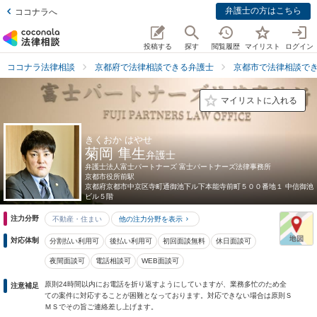
弁護士の方はこちら
ココナラへ
投稿する
探す
閲覧履歴
マイリスト
ログイン
ココナラ法律相談
京都府で法律相談できる弁護士
京都市で法律相談で
マイリストに入れる
きくおか はやせ
菊岡 隼生
弁護士
弁護士法人富士パートナーズ 富士パートナーズ法律事務所
京都市役所前駅
京都府
京都市中京区寺町通御池下ル下本能寺前町５００番地１ 中信御池
ビル５階
注力分野
不動産・住まい
他の注力分野を表示
対応体制
分割払い利用可
後払い利用可
初回面談無料
休日面談可
夜間面談可
電話相談可
WEB面談可
原則24時間以内にお電話を折り返すようにしていますが、業務多忙のため全
注意補足
ての案件に対応することが困難となっております。対応できない場合は原則Ｓ
ＭＳでその旨ご連絡差し上げます。