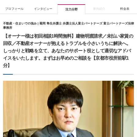
プロフィール
インタビュー
事例紹介
料金表
注力分野
不動産・住まいでの強み | 菊岡 隼生弁護士 弁護士法人富士パートナーズ 富士パートナーズ法律
事務所
【オーナー様は初回相談1時間無料】建物明渡請求／未払い家賃の
回収／不動産オーナーが抱えるトラブルを小さいうちに解決へ。
しっかりと戦略を立て、あなたのサポート役として適切なアドバ
イスをいたします。まずはお早めのご相談を【京都市役所前駅1
分】