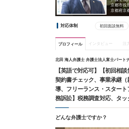
京都市役
京都府
京
対応体制
初回面談無料
インタビュー
注
プロフィール
北田 海人弁護士 弁護士法人富士パート
【英語で対応可】【初回相談
契約書チェック、事業承継（
導、フリーランス・スタート
務訴訟】税務調査対応、タッ
どんな弁護士ですか？