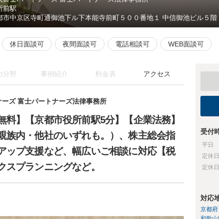
所前駅
都市中京区寺町通御池下ル下本能寺前町５００番地１ 中信御池ビル５階
休日面談可
夜間面談可
電話相談可
WEB面談可
力分野
事例紹介
料金表
アクセス
ナーズ 富士パートナーズ法律事務所
無料】【京都市役所前駅5分】【企業法務】
受付
親族内・他社のいずれも。）、株主総会指
平日
アップ支援など、幅広いご相談に対応【税
定休
クスプランニングなど。
定休
対応
京都府
和歌山