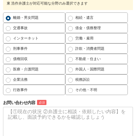
東 浩作弁護士が対応可能な分野のみ選択できます
離婚・男女問題
相続・遺言
交通事故
借金・債務整理
インターネット
労働・雇用
刑事事件
詐欺・消費者問題
債権回収
不動産・住まい
医療・介護問題
外国人・国際問題
企業法務
税務訴訟
行政事件
その他・不明
お問い合わせ内容
必須