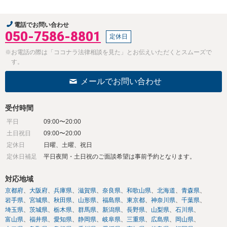
電話でお問い合わせ
050-7586-8801
定休日
※お電話の際は「ココナラ法律相談を見た」とお伝えいただくとスムーズで
す。
メールでお問い合わせ
受付時間
平日
09:00〜20:00
土日祝日
09:00〜20:00
定休日
日曜、土曜、祝日
定休日補足
平日夜間・土日祝のご面談希望は事前予約となります。
対応地域
京都府
大阪府
兵庫県
滋賀県
奈良県
和歌山県
北海道
青森県
岩手県
宮城県
秋田県
山形県
福島県
東京都
神奈川県
千葉県
埼玉県
茨城県
栃木県
群馬県
新潟県
長野県
山梨県
石川県
富山県
福井県
愛知県
静岡県
岐阜県
三重県
広島県
岡山県