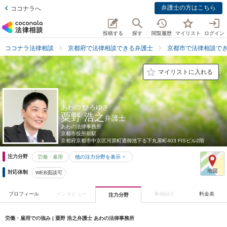
弁護士の方はこちら
ココナラへ
投稿する
探す
閲覧履歴
マイリスト
ログイン
ココナラ法律相談
京都府で法律相談できる弁護士
京都市で法律相談で
マイリストに入れる
あわの ひろゆき
粟野 浩之
弁護士
あわの法律事務所
京都市役所前駅
京都府
京都市中京区河原町通御池下る下丸屋町403 FISビル2階
注力分野
労働・雇用
他の注力分野を表示
対応体制
WEB面談可
プロフィール
インタビュー
事例紹介
料金表
注力分野
労働・雇用での強み | 粟野 浩之弁護士 あわの法律事務所