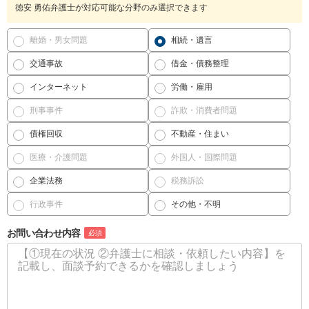
徳安 勇佑弁護士が対応可能な分野のみ選択できます
離婚・男女問題
相続・遺言
交通事故
借金・債務整理
インターネット
労働・雇用
刑事事件
詐欺・消費者問題
債権回収
不動産・住まい
医療・介護問題
外国人・国際問題
企業法務
税務訴訟
行政事件
その他・不明
お問い合わせ内容
必須